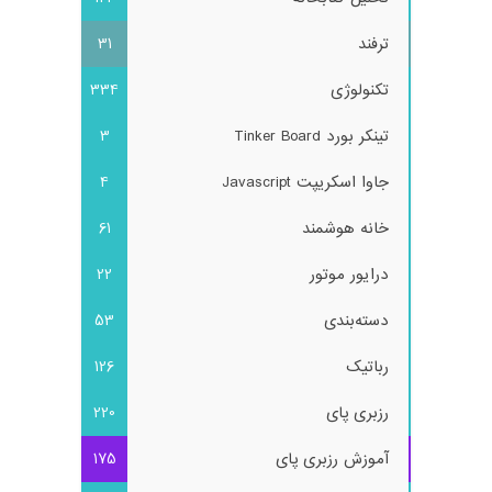
ترفند
31
تکنولوژی
334
تینکر بورد Tinker Board
3
جاوا اسکریپت Javascript
4
خانه هوشمند
61
درایور موتور
22
دسته‌بندی
53
رباتیک
126
رزبری پای
220
آموزش رزبری پای
175