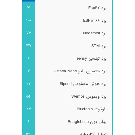
برد Esp32
71
برد ESP8266
100
برد Nodemcu
77
برد STM
37
برد تینسی Teensy
6
برد جتسون نانو Jetson Nano
7
برد هوش مصنوعی Sipeed
22
برد ویموس Wemos
54
بلوتوث Bluetooth
27
بیگل بون Beaglebone
1
تحلیل کتابخانه
124