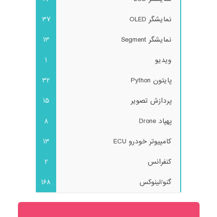
نمایشگر OLED
37
نمایشگر Segment
13
ویدیو
1
پایتون Python
32
پردازش تصویر
15
پهپاد Drone
8
کامپیوتر خودرو ECU
13
کنفرانس
2
گنو/لینوکس
168