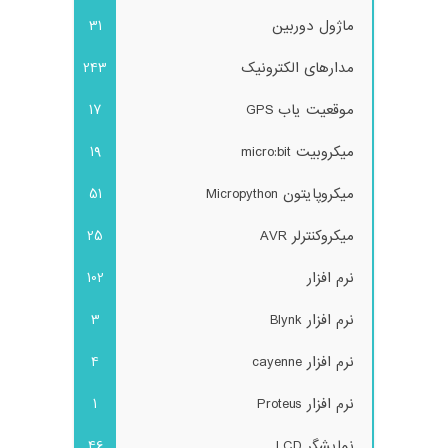
ماژول دوربین
31
مدارهای الکترونیک
243
موقعیت یاب GPS
17
میکروبیت micro:bit
19
میکروپایتون Micropython
51
میکروکنترلر AVR
25
نرم افزار
102
نرم افزار Blynk
3
نرم افزار cayenne
4
نرم افزار Proteus
1
نمایشگر LCD
46