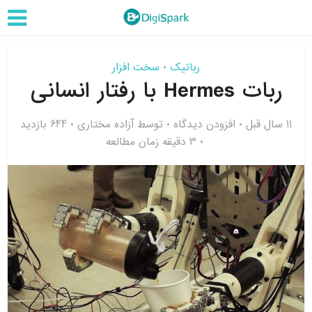
رباتیک
سخت افزار
•
ربات Hermes با رفتار انسانی
11 سال قبل
افزودن دیدگاه
توسط
آزاده مختاری
644 بازدید
3 دقیقه زمان مطالعه