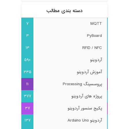
دسته بندی مطالب
7
MQTT
3
PyBoard
13
RFID / NFC
آردوینو
590
آموزش آردوینو
335
پروسسینگ Processing
11
پروژه های آردوینو
377
پکیج سنسور آردوینو
37
آردوینو Arduino Uno
137