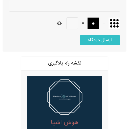
=
−
نقشه راه یادگیری