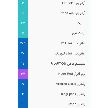
آردوینو Pro Mini
3
آردوینو نانو Nano
16
امنیت
32
اپلیکیشن
76
اینترنت اشیا IOT
224
اینترنت اشیاء تئوریک
40
سیستم عامل FreeRTOS
17
نرم افزار Node Red
34
پلتفرم Arduino Cloud
9
پلتفرم ThingSpeak
4
پلتفرم uBeac
14