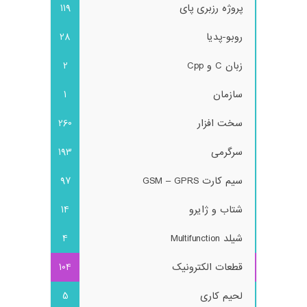
پروژه رزبری پای
119
روبو-پدیا
28
زبان C و Cpp
2
سازمان
1
سخت افزار
260
سرگرمی
193
سیم کارت GSM – GPRS
97
شتاب و ژایرو
14
شیلد Multifunction
4
قطعات الکترونیک
104
لحیم کاری
5