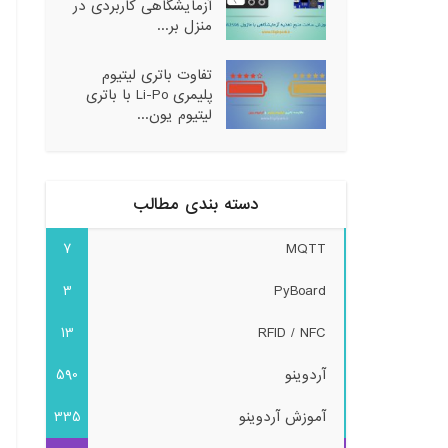
آزمایشگاهی کاربردی در
منزل بر...
تفاوت باتری لیتیوم
پلیمری Li-Po با باتری
لیتیوم یون...
دسته بندی مطالب
7
MQTT
3
PyBoard
13
RFID / NFC
آردوینو
590
آموزش آردوینو
335