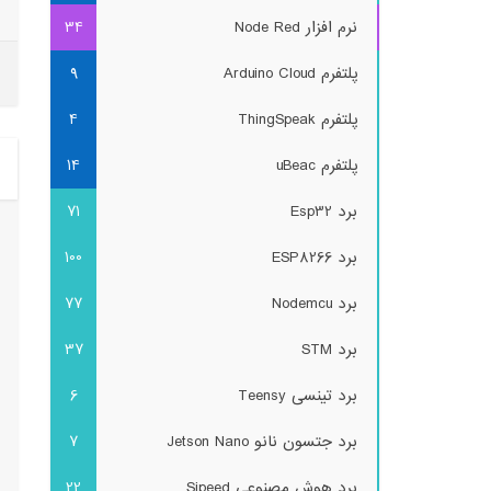
نرم افزار Node Red
34
پلتفرم Arduino Cloud
9
پلتفرم ThingSpeak
4
پلتفرم uBeac
14
برد Esp32
71
برد ESP8266
100
برد Nodemcu
77
برد STM
37
برد تینسی Teensy
6
برد جتسون نانو Jetson Nano
7
برد هوش مصنوعی Sipeed
22