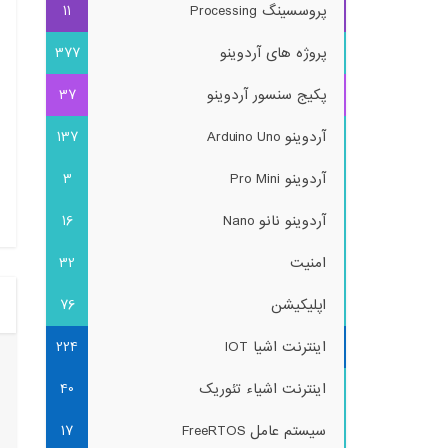
پروسسینگ Processing
11
پروژه های آردوینو
377
پکیج سنسور آردوینو
37
آردوینو Arduino Uno
137
آردوینو Pro Mini
3
آردوینو نانو Nano
16
امنیت
32
اپلیکیشن
76
اینترنت اشیا IOT
224
اینترنت اشیاء تئوریک
40
سیستم عامل FreeRTOS
17