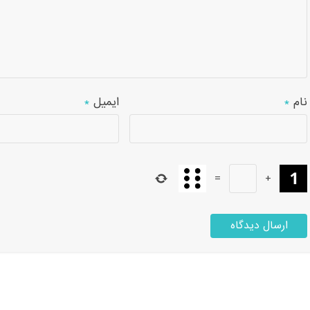
نام
*
ایمیل
*
=
+