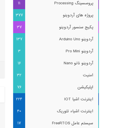
پروسسینگ Processing
11
پروژه های آردوینو
377
پکیج سنسور آردوینو
37
آردوینو Arduino Uno
137
آردوینو Pro Mini
3
آردوینو نانو Nano
16
امنیت
32
اپلیکیشن
76
اینترنت اشیا IOT
224
اینترنت اشیاء تئوریک
40
سیستم عامل FreeRTOS
17