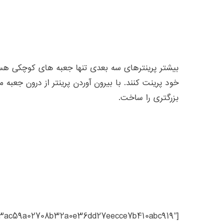
بیشتر پرینترهای سه بعدی تنها جعبه های کوچکی هستن
خود پرینت کنند. با بیرون آوردن پرینتر از درون جعبه م
بزرگتری را ساخت.
=”e3ac59a02708b32a0e36dd27eecce7b410abc919″