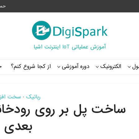
حما
آموزش عملیاتی IoT اینترنت اشیا
ل
الکترونیک
دوره آموزشی
از کجا شروع کنم؟
خ
رباتیک
سخت افزا
•
بعدی