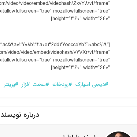
com/video/video/embed/videohash/ZxvY8/vt/frame”
itallowfullscreen=”true” mozallowfullscreen=”true”
height=”360″ width=”640″]
=”e3ac59a02708b32a0e36dd27eecce7b410abc919″
com/video/video/embed/videohash/v7VXr/vt/frame”
itallowfullscreen=”true” mozallowfullscreen=”true”
height=”360″ width=”640″]
دیجی اسپارک
رودخانه
سخت افزار
پرینتر
درباره نویسند