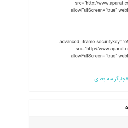
src=”http://www.aparat.
allowFullScreen=”true” webk
[advanced_iframe securitykey
src=”http://www.aparat.
allowFullScreen=”true” webk
چاپگر سه بعدی
ه