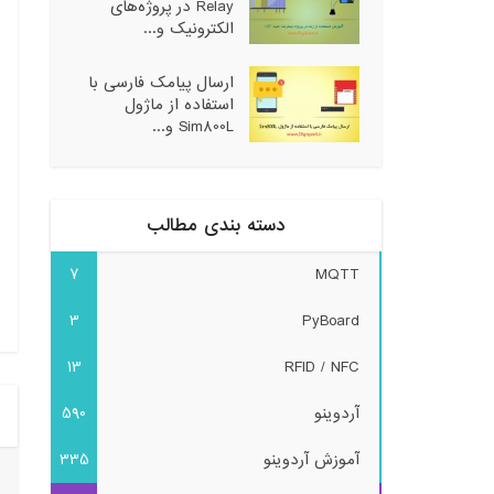
Relay در پروژه‌های
الکترونیک و...
ارسال پیامک فارسی با
استفاده از ماژول
Sim800L و...
دسته بندی مطالب
7
MQTT
3
PyBoard
13
RFID / NFC
آردوینو
590
آموزش آردوینو
335