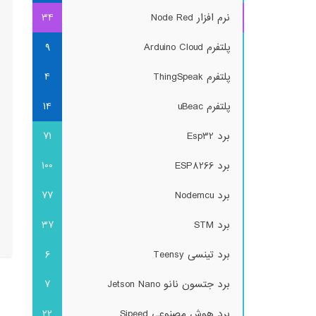
نرم افزار Node Red
34
پلتفرم Arduino Cloud
9
پلتفرم ThingSpeak
4
پلتفرم uBeac
14
برد Esp32
71
برد ESP8266
100
برد Nodemcu
77
برد STM
37
برد تینسی Teensy
6
برد جتسون نانو Jetson Nano
7
برد هوش مصنوعی Sipeed
22