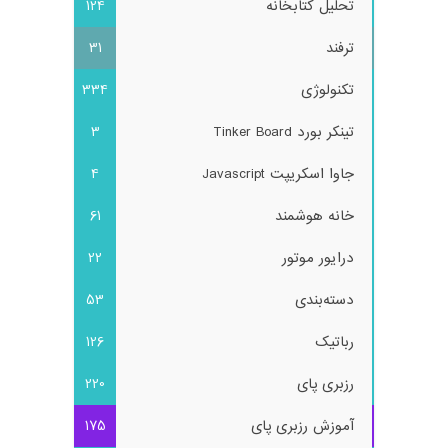
تحلیل کتابخانه
124
ترفند
31
تکنولوژی
334
تینکر بورد Tinker Board
3
جاوا اسکریپت Javascript
4
خانه هوشمند
61
درایور موتور
22
دسته‌بندی
53
رباتیک
126
رزبری پای
220
آموزش رزبری پای
175