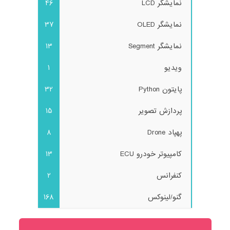
نمایشگر LCD
46
نمایشگر OLED
37
نمایشگر Segment
13
ویدیو
1
پایتون Python
32
پردازش تصویر
15
پهپاد Drone
8
کامپیوتر خودرو ECU
13
کنفرانس
2
گنو/لینوکس
168