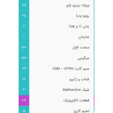
پروژه رزبری پای
119
روبو-پدیا
28
زبان C و Cpp
2
سازمان
1
سخت افزار
260
سرگرمی
193
سیم کارت GSM – GPRS
97
شتاب و ژایرو
14
شیلد Multifunction
4
قطعات الکترونیک
104
لحیم کاری
5