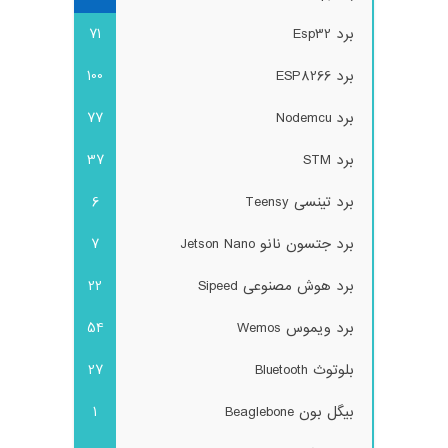
برد Esp32
71
برد ESP8266
100
برد Nodemcu
77
برد STM
37
برد تینسی Teensy
6
برد جتسون نانو Jetson Nano
7
برد هوش مصنوعی Sipeed
22
برد ویموس Wemos
54
بلوتوث Bluetooth
27
بیگل بون Beaglebone
1