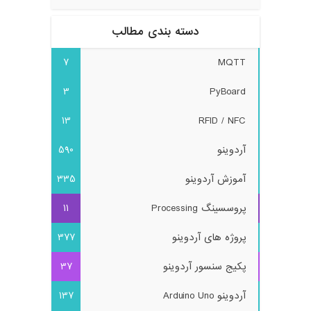
دسته بندی مطالب
7
MQTT
3
PyBoard
13
RFID / NFC
آردوینو
590
آموزش آردوینو
335
پروسسینگ Processing
11
پروژه های آردوینو
377
پکیج سنسور آردوینو
37
آردوینو Arduino Uno
137