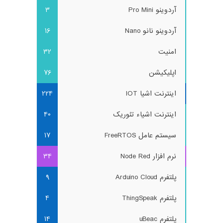
آردوینو Pro Mini
3
آردوینو نانو Nano
16
امنیت
32
اپلیکیشن
76
اینترنت اشیا IOT
224
اینترنت اشیاء تئوریک
40
سیستم عامل FreeRTOS
17
نرم افزار Node Red
34
پلتفرم Arduino Cloud
9
پلتفرم ThingSpeak
4
پلتفرم uBeac
14