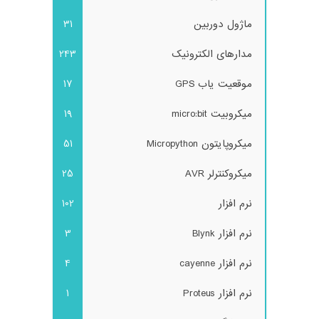
ماژول دوربین
31
مدارهای الکترونیک
243
موقعیت یاب GPS
17
میکروبیت micro:bit
19
میکروپایتون Micropython
51
میکروکنترلر AVR
25
نرم افزار
102
نرم افزار Blynk
3
نرم افزار cayenne
4
نرم افزار Proteus
1