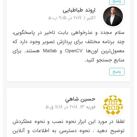
پاسخ
اروند طباطبایی
اکتبر 1, 2017 در 9:15 ب.ظ
سلام مجدد و عذرخواهی بابت تاخیر در پاسخگویی،
چند برنامه مختلف برای پردازش تصویر وجود دارد که
معمول‌ترین اون‌ها OpenCV و Matlab هستند. برای
منابع جستجو کنید.
پاسخ
حسين شاهي
فوریه 13, 2018 در 11:18 ق.ظ
لطفا در مورد این ابزار نحوه نصب و نحوه عملکردش
توضیح دهید . نحوه دسترسی به اطلاعات و آنلاین