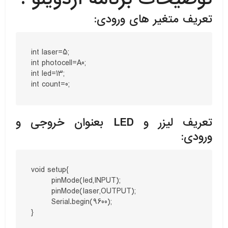
تعریف متغیر های ورودی:
int laser=5;

int photocell=A0;

int led=13;

int count=0;
تعریف لیزر و LED بعنوان خروجی و
ورودی:
void setup{

	pinMode(led,INPUT);

	pinMode(laser,OUTPUT);

	Serial.begin(9600);

}