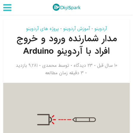
آردوینو
آموزش آردوینو
پروژه های آردوینو
•
•
مدار شمارنده ورود و خروج
افراد با آردوینو Arduino
10 سال قبل
۲۳ دیدگاه
توسط
محمدی
9,281 بازدید
3 دقیقه زمان مطالعه