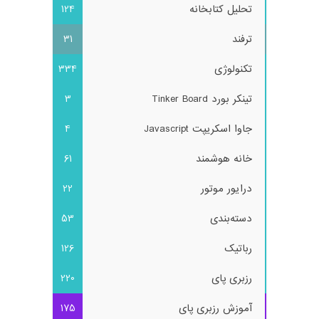
تحلیل کتابخانه
124
ترفند
31
تکنولوژی
334
تینکر بورد Tinker Board
3
جاوا اسکریپت Javascript
4
خانه هوشمند
61
درایور موتور
22
دسته‌بندی
53
رباتیک
126
رزبری پای
220
آموزش رزبری پای
175