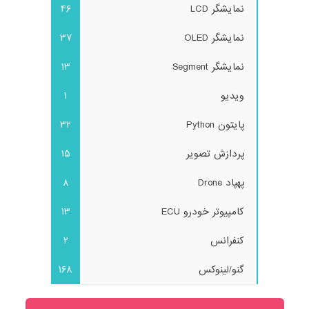
نمایشگر LCD
46
نمایشگر OLED
37
نمایشگر Segment
13
ویدیو
1
پایتون Python
32
پردازش تصویر
15
پهپاد Drone
8
کامپیوتر خودرو ECU
13
کنفرانس
2
گنو/لینوکس
168