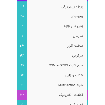
پروژه رزبری پای
119
روبو-پدیا
28
زبان C و Cpp
2
سازمان
1
سخت افزار
260
سرگرمی
193
سیم کارت GSM – GPRS
97
شتاب و ژایرو
14
شیلد Multifunction
4
قطعات الکترونیک
104
لحیم کاری
5