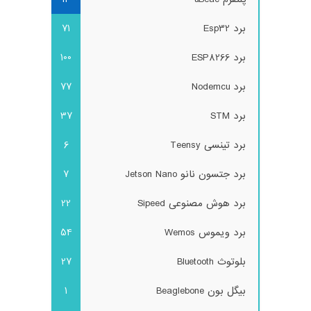
برد Esp32
71
برد ESP8266
100
برد Nodemcu
77
برد STM
37
برد تینسی Teensy
6
برد جتسون نانو Jetson Nano
7
برد هوش مصنوعی Sipeed
22
برد ویموس Wemos
54
بلوتوث Bluetooth
27
بیگل بون Beaglebone
1