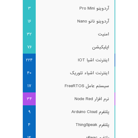
آردوینو Pro Mini
3
آردوینو نانو Nano
16
امنیت
32
اپلیکیشن
76
اینترنت اشیا IOT
224
اینترنت اشیاء تئوریک
40
سیستم عامل FreeRTOS
17
نرم افزار Node Red
34
پلتفرم Arduino Cloud
9
پلتفرم ThingSpeak
4
پلتفرم uBeac
14