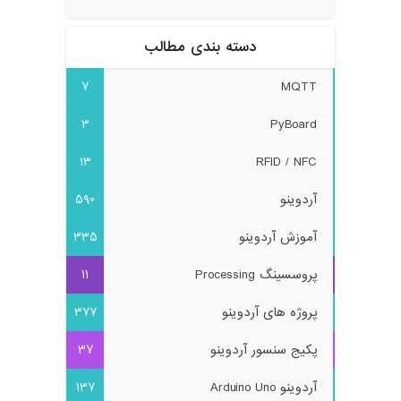
دسته بندی مطالب
7
MQTT
3
PyBoard
13
RFID / NFC
آردوینو
590
آموزش آردوینو
335
پروسسینگ Processing
11
پروژه های آردوینو
377
پکیج سنسور آردوینو
37
آردوینو Arduino Uno
137