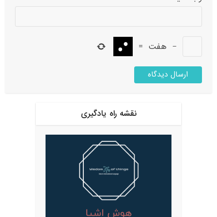
−
هفت
=
نقشه راه یادگیری