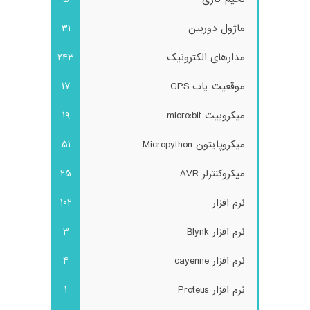
ماژول دوربین
31
مدارهای الکترونیک
243
موقعیت یاب GPS
17
میکروبیت micro:bit
19
میکروپایتون Micropython
51
میکروکنترلر AVR
25
نرم افزار
102
نرم افزار Blynk
3
نرم افزار cayenne
4
نرم افزار Proteus
1