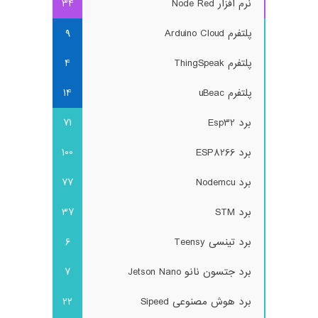
نرم افزار Node Red
34
پلتفرم Arduino Cloud
9
پلتفرم ThingSpeak
4
پلتفرم uBeac
14
برد Esp32
71
برد ESP8266
100
برد Nodemcu
77
برد STM
37
برد تینسی Teensy
6
برد جتسون نانو Jetson Nano
7
برد هوش مصنوعی Sipeed
22