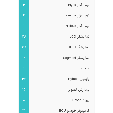
نرم افزار Blynk
3
نرم افزار cayenne
4
نرم افزار Proteus
1
نمایشگر LCD
46
نمایشگر OLED
37
نمایشگر Segment
13
ویدیو
1
پایتون Python
32
پردازش تصویر
15
پهپاد Drone
8
کامپیوتر خودرو ECU
13