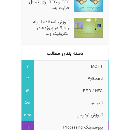
TEC و TEG برای تبدیل
حرارت به...
آموزش استفاده از رله
Relay در پروژه‌های
الکترونیک و...
دسته بندی مطالب
7
MQTT
3
PyBoard
13
RFID / NFC
آردوینو
590
آموزش آردوینو
335
پروسسینگ Processing
11