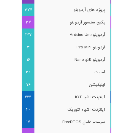
پروژه های آردوینو
377
پکیج سنسور آردوینو
37
آردوینو Arduino Uno
137
آردوینو Pro Mini
3
آردوینو نانو Nano
16
امنیت
32
اپلیکیشن
76
اینترنت اشیا IOT
224
اینترنت اشیاء تئوریک
40
سیستم عامل FreeRTOS
17