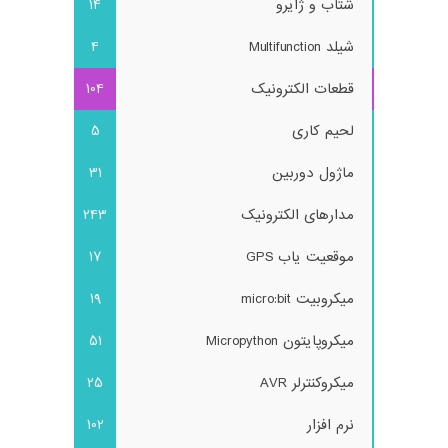
شتاب و ژایرو
14
شیلد Multifunction
4
قطعات الکترونیک
104
لحیم کاری
5
ماژول دوربین
31
مدارهای الکترونیک
243
موقعیت یاب GPS
17
میکروبیت micro:bit
19
میکروپایتون Micropython
51
میکروکنترلر AVR
25
نرم افزار
102