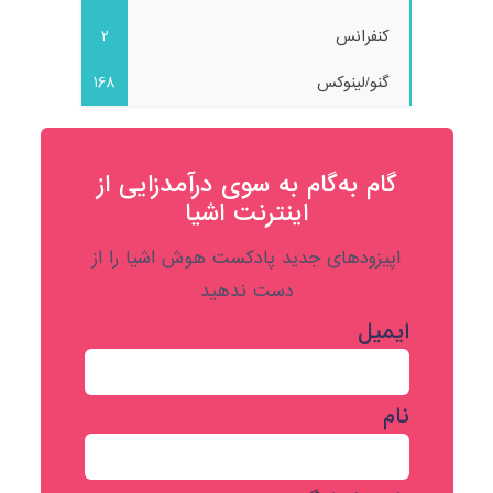
کنفرانس
2
گنو/لینوکس
168
گام به‌گام به‌ سوی درآمدزایی از
اینترنت اشیا
اپیزودهای جدید پادکست هوش اشیا را از
دست ندهید
ایمیل
نام