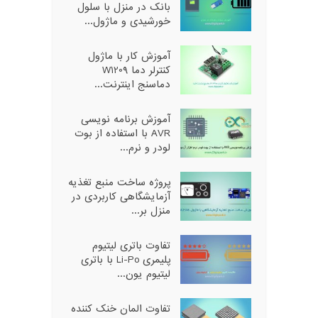
بانک در منزل با سلول
خورشیدی و ماژول...
آموزش کار با ماژول
کنترلر دما W1209
دماسنج اینترنت...
آموزش برنامه نویسی
AVR با استفاده از بوت
لودر و نرم...
پروژه ساخت منبع تغذیه
آزمایشگاهی کاربردی در
منزل بر...
تفاوت باتری لیتیوم
پلیمری Li-Po با باتری
لیتیوم یون...
تفاوت المان خنک کننده