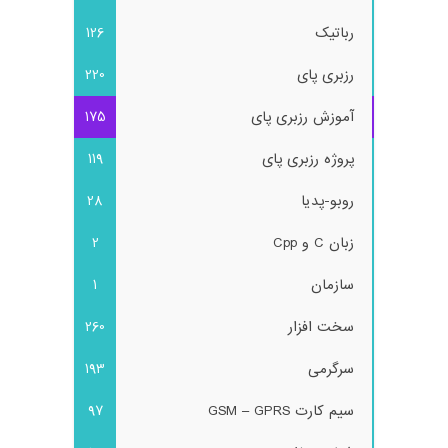
رباتیک
126
رزبری پای
220
آموزش رزبری پای
175
پروژه رزبری پای
119
روبو-پدیا
28
زبان C و Cpp
2
سازمان
1
سخت افزار
260
سرگرمی
193
سیم کارت GSM – GPRS
97