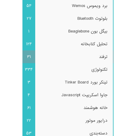
برد ویموس Wemos
54
بلوتوث Bluetooth
27
بیگل بون Beaglebone
1
تحلیل کتابخانه
124
ترفند
31
تکنولوژی
334
تینکر بورد Tinker Board
3
جاوا اسکریپت Javascript
4
خانه هوشمند
61
درایور موتور
22
دسته‌بندی
53