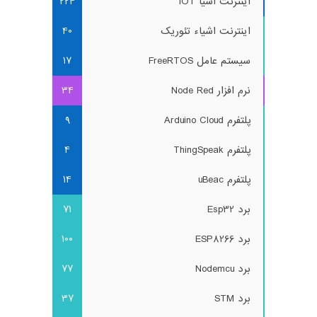
اینترنت اشیا IOT
224
اینترنت اشیاء تئوریک
40
سیستم عامل FreeRTOS
17
نرم افزار Node Red
34
پلتفرم Arduino Cloud
9
پلتفرم ThingSpeak
4
پلتفرم uBeac
14
برد Esp32
71
برد ESP8266
100
برد Nodemcu
77
برد STM
37