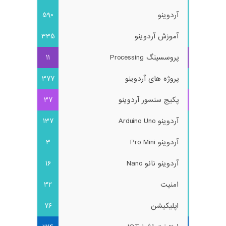
آردوینو
590
آموزش آردوینو
335
پروسسینگ Processing
11
پروژه های آردوینو
377
پکیج سنسور آردوینو
37
آردوینو Arduino Uno
137
آردوینو Pro Mini
3
آردوینو نانو Nano
16
امنیت
32
اپلیکیشن
76