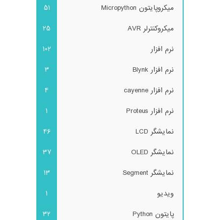
میکروپایتون Micropython
51
میکروکنترلر AVR
25
نرم افزار
102
نرم افزار Blynk
3
نرم افزار cayenne
4
نرم افزار Proteus
1
نمایشگر LCD
46
نمایشگر OLED
37
نمایشگر Segment
13
ویدیو
1
پایتون Python
32