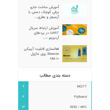
آموزش ساخت جارو
برقی کوچک دستی با
آرمیچر و بطری...
آموزش ارتباط سریال
UART در بردهای
آردوینو –...
فعالسازی قابلیت آیبیکن
iBeacon روی ماژول
HM-10
دسته بندی مطالب
7
MQTT
3
PyBoard
13
RFID / NFC