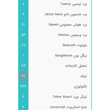
برد تینسی Teensy
6
برد جتسون نانو Jetson Nano
7
برد هوش مصنوعی Sipeed
22
برد ویموس Wemos
54
بلوتوث Bluetooth
27
بیگل بون Beaglebone
1
تحلیل کتابخانه
124
ترفند
31
تکنولوژی
334
تینکر بورد Tinker Board
3
جاوا اسکریپت Javascript
4