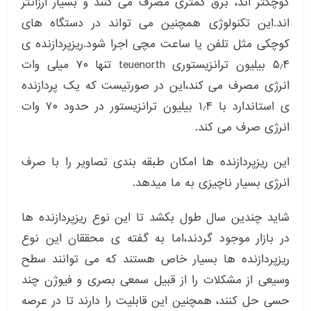
کوچکتر اند، برق کمتری مصرف می کنند و بسیار ارزانتر
اند.این تکنولوژی همچنین می تواند در دستگاه های
کوچکی مثل تلفن یا ساعت مچی اجرا شود.ریزپردازنده ی
۵٫۴ بیلیون ترانزیستوری teuenorth تنها ۷۰ میلی وات
انرژی مصرف می کند،این در صورتیست که یک پردازنده
ی استاندارد با ۱٫۴ بیلیون ترانزیستور در حدود ۷۰ وات
انرژی صرف می کند.
این ریزپردازنده ها امکان طبقه بندی تصاویر را با صرف
انرژی بسیار ناچیزی به ما میدهد.
شاید چندین سال طول بکشد تا این نوع ریزپردازنده ها
در بازار موجود گردند،اما به گفته ی محققان این نوع
ریزپردازنده ها بسیار خاص هستند که می توانند سطح
وسیعی از مشکلات را از قبیل سمعی بصری و فیوژن چند
حسی حل کنند، همچنین این قابلیت را دارند تا در عرصه