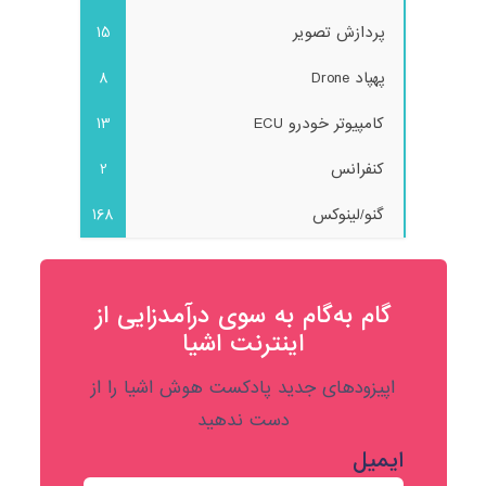
پردازش تصویر
15
پهپاد Drone
8
کامپیوتر خودرو ECU
13
کنفرانس
2
گنو/لینوکس
168
گام به‌گام به‌ سوی درآمدزایی از
اینترنت اشیا
اپیزودهای جدید پادکست هوش اشیا را از
دست ندهید
ایمیل