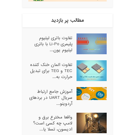
مطالب پر بازدید
تفاوت باتری لیتیوم
پلیمری Li-Po با باتری
لیتیوم یون...
تفاوت المان خنک کننده
TEC و TEG برای تبدیل
حرارت به...
آموزش جامع ارتباط
سریال UART در بردهای
آردوینو...
واقعا مخترع برق و
لامپ چه کسی است؟
ادیسون، تسلا یا...