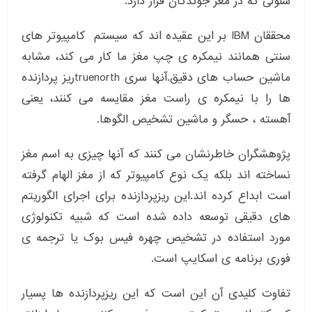
سلولی که در مغز جوندگان قرار دارد.
محققان IBM بر این عقیده اند که سیستم کامپیوتر های
سنتی همانند نیمکره ی چپ مغز ما کار می کند، مشابه
ماشین حساب های دقیق.آنها سری truenorthریز پردازنده
ها را با نیمکره ی راست مغز مقایسه می کنند، یعنی
آهسته ، حسگر و ماشین تشخیص الگوها.
پژوهشگران خاطرنشان می کنند که آنها چیزی به اسم مغز
نساخته اند بلکه یک نوع کامپیوتر که از مغز الهام گرفته
است ابداع کرده اند.این ریزپردازنده برای اجرای الگوریتم
های دقیقی توسعه داده شده است که شبیه تکنولوژی
مورد استفاده در تشخیص چهره فیس بوک یا ترجمه ی
فوری برنامه ی اسکایپ است.
تفاوت کلیدی آن این است که این ریزپردازنده ها پسیار