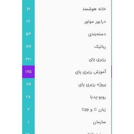
خانه هوشمند
61
درایور موتور
22
دسته‌بندی
53
رباتیک
126
رزبری پای
220
آموزش رزبری پای
175
پروژه رزبری پای
119
روبو-پدیا
28
زبان C و Cpp
2
سازمان
1