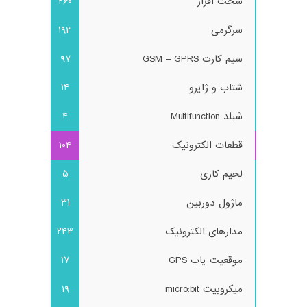
سخت افزار
260
سرگرمی
193
سیم کارت GSM – GPRS
97
شتاب و ژایرو
14
شیلد Multifunction
4
قطعات الکترونیک
104
لحیم کاری
5
ماژول دوربین
31
مدارهای الکترونیک
243
موقعیت یاب GPS
17
میکروبیت micro:bit
19