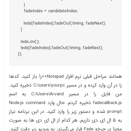
    }

    fadeIndex = candidateIndex;

    leds[fadeIndex].fadeOut(timing, fadeNext);

  }

  leds.on();

  leds[fadeIndex].fadeOut(timing, fadeNext);

});
همانند مراحل قبلی نرم افزار Notepad++را باز کنید. کدها
را در آن وارد کرده و در مسیر C:\users\yourpc ذخیره کنید.
من فایل را در مسیر C:\Users\Arvand به اسم
fadecallback.js ذخیره کردم. حال وارد Node.js command
prompt شده و دستور زیر را وارد کنید. در این برنامه نیاز
به ۵ ال ای دی داریم. هر کدام از ال ای دی ها به صورت
مجزا در چرخه Fade قرار می‌گیرند. به ویدیو زیر دقت کنید.