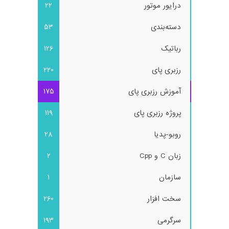
درایور موتور
22
دسته‌بندی
53
رباتیک
126
رزبری پای
220
آموزش رزبری پای
175
پروژه رزبری پای
119
روبو-پدیا
28
زبان C و Cpp
2
سازمان
1
سخت افزار
260
سرگرمی
193