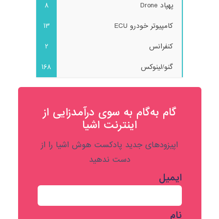
پهپاد Drone
8
کامپیوتر خودرو ECU
13
کنفرانس
2
گنو/لینوکس
168
گام به‌گام به‌ سوی درآمدزایی از
اینترنت اشیا
اپیزودهای جدید پادکست هوش اشیا را از
دست ندهید
ایمیل
نام