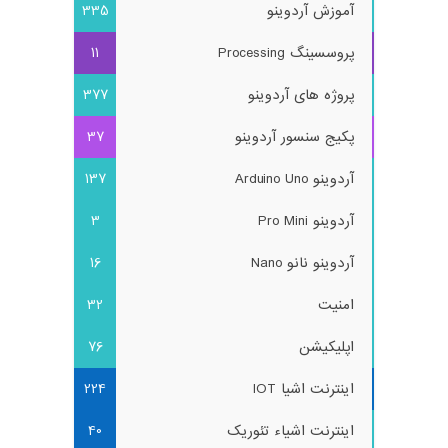
آموزش آردوینو
335
پروسسینگ Processing
11
پروژه های آردوینو
377
پکیج سنسور آردوینو
37
آردوینو Arduino Uno
137
آردوینو Pro Mini
3
آردوینو نانو Nano
16
امنیت
32
اپلیکیشن
76
اینترنت اشیا IOT
224
اینترنت اشیاء تئوریک
40