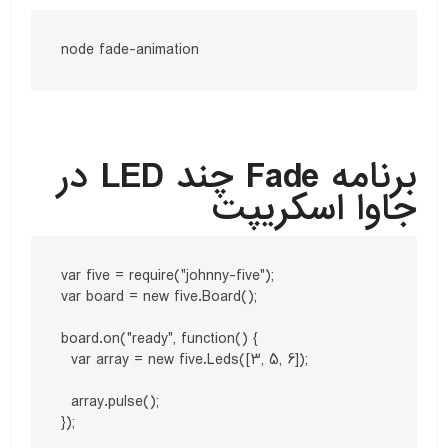
node fade-animation
برنامه Fade چند LED در
جاوا اسکریپت
var five = require("johnny-five");

var board = new five.Board();

board.on("ready", function() {

  var array = new five.Leds([3, 5, 6]);

  array.pulse();
