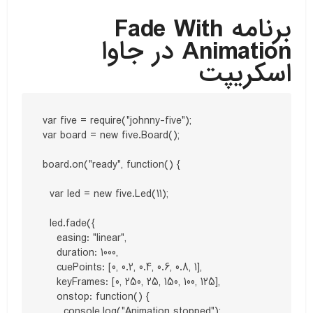
برنامه Fade With
Animation در جاوا
اسکریپت
var five = require("johnny-five");

var board = new five.Board();

board.on("ready", function() {

  var led = new five.Led(11);

  led.fade({

    easing: "linear",

    duration: 1000,

    cuePoints: [0, 0.2, 0.4, 0.6, 0.8, 1],

    keyFrames: [0, 250, 25, 150, 100, 125],

    onstop: function() {

      console.log("Animation stopped");
