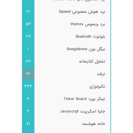
برد هوش مصنوعی Sipeed
22
برد ویموس Wemos
54
بلوتوث Bluetooth
27
بیگل بون Beaglebone
1
تحلیل کتابخانه
124
ترفند
31
تکنولوژی
334
تینکر بورد Tinker Board
3
جاوا اسکریپت Javascript
4
خانه هوشمند
61