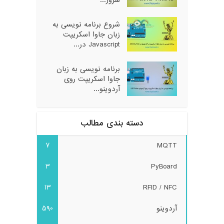
سرور...
شروع برنامه نویسی به
زبان جاوا اسکریپت
Javascript در...
برنامه نویسی به زبان
جاوا اسکریپت روی
آردوینو...
دسته بندی مطالب
7
MQTT
3
PyBoard
13
RFID / NFC
آردوینو
590