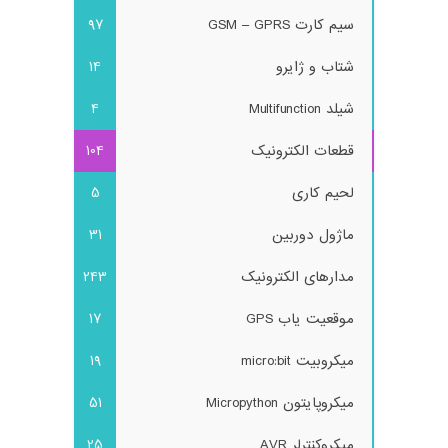
سیم کارت GSM – GPRS
97
شتاب و ژایرو
14
شیلد Multifunction
4
قطعات الکترونیک
104
لحیم کاری
5
ماژول دوربین
31
مدارهای الکترونیک
243
موقعیت یاب GPS
17
میکروبیت micro:bit
19
میکروپایتون Micropython
51
میکروکنترلر AVR
25