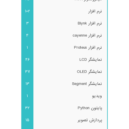
نرم افزار
102
نرم افزار Blynk
3
نرم افزار cayenne
4
نرم افزار Proteus
1
نمایشگر LCD
46
نمایشگر OLED
37
نمایشگر Segment
13
ویدیو
1
پایتون Python
32
پردازش تصویر
15