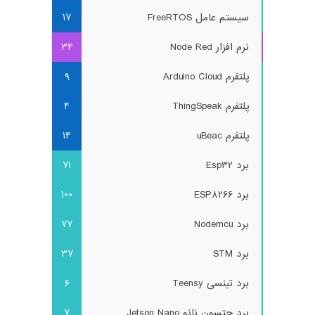
سیستم عامل FreeRTOS
17
نرم افزار Node Red
34
پلتفرم Arduino Cloud
9
پلتفرم ThingSpeak
4
پلتفرم uBeac
14
برد Esp32
71
برد ESP8266
100
برد Nodemcu
77
برد STM
37
برد تینسی Teensy
6
برد جتسون نانو Jetson Nano
7