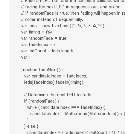
  // Fade an LED out, and the complete callback will start

  // fading the next LED in sequence out, and so on.

  // If randomFade is true, then fading will happen in rando
  // order instead of sequentially.

  var leds = new five.Leds([11, 10, 9, 6, 5, 3]);

  var timing = 250;

  var randomFade = true;

  var fadeIndex = 0;

  var ledCount = leds.length;

  var i;

  function fadeNext() {

    var candidateIndex = fadeIndex;

    leds[fadeIndex].fadeIn(timing);

    // Determine the next LED to fade

    if (randomFade) {

      while (candidateIndex === fadeIndex) {

        candidateIndex = Math.round(Math.random() * (ledCo
      }

    } else {

      candidateIndex = (fadeIndex < ledCount - 1) ? fadeInde