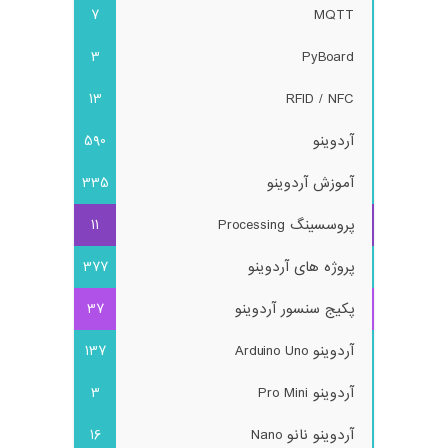
7
MQTT
3
PyBoard
13
RFID / NFC
آردوینو
590
آموزش آردوینو
335
پروسسینگ Processing
11
پروژه های آردوینو
377
پکیج سنسور آردوینو
37
آردوینو Arduino Uno
137
آردوینو Pro Mini
3
آردوینو نانو Nano
16