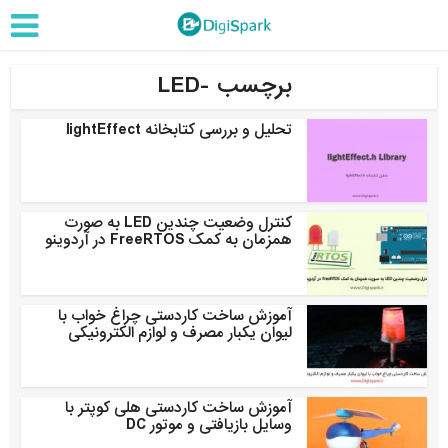
برچسب -LED
تحلیل و بررسی کتابخانه lightEffect
کنترل وضعیت چندین LED به صورت
همزمان به کمک FreeRTOS در آردوینو
آموزش ساخت کاردستی چراغ خواب با
لیوان یکبار مصرف و لوازم الکترونیکی
آموزش ساخت کاردستی هلی کوپتر با
وسایل بازیافتی و موتور DC