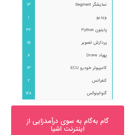
نمایشگر Segment
13
ویدیو
1
پایتون Python
32
پردازش تصویر
15
پهپاد Drone
8
کامپیوتر خودرو ECU
13
کنفرانس
2
گنو/لینوکس
168
گام به‌گام به‌ سوی درآمدزایی از
اینترنت اشیا