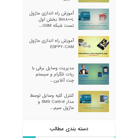
آموزش راه اندازی ماژول
Sim800L بخش اول
تست شبکه GSM...
آموزش راه اندازی ماژول
ESP32-CAM
مدیریت وسایل برقی با
ربات تلگرام و سیستم
چت آنلاین...
کنترل کلیه وسایل توسط
مدار SMS Control و
ماژول سیم...
دسته بندی مطالب