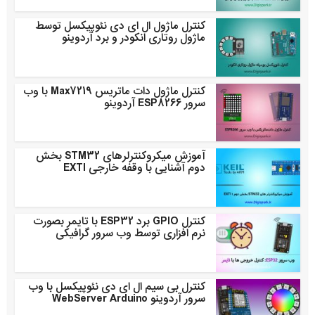
کنترل ماژول ال ای دی نئوپیکسل توسط
ماژول روتاری انکودر و برد آردوینو
کنترل ماژول دات ماتریس Max7219 با وب‌
سرور ESP8266 آردوینو
آموزش میکروکنترلرهای STM32 بخش
دوم آشنایی با وقفه خارجی EXTI
کنترل GPIO برد ESP32 با تایمر بصورت
نرم افزاری توسط وب سرور گرافیکی
کنترل بی سیم ال ای دی نئوپیکسل با وب
سرور آردوینو WebServer Arduino