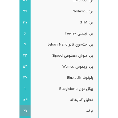
برد ESP8266
100
برد Nodemcu
77
برد STM
37
برد تینسی Teensy
6
برد جتسون نانو Jetson Nano
7
برد هوش مصنوعی Sipeed
22
برد ویموس Wemos
54
بلوتوث Bluetooth
27
بیگل بون Beaglebone
1
تحلیل کتابخانه
124
ترفند
31