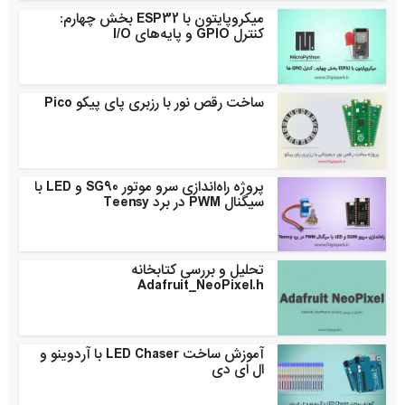
میکروپایتون با ESP32 بخش چهارم:
کنترل GPIO و پایه‌های I/O
ساخت رقص نور با رزبری پای پیکو Pico
پروژه راه‌اندازی سرو موتور SG90 و LED با
سیگنال PWM در برد Teensy
تحلیل و بررسی کتابخانه
Adafruit_NeoPixel.h
آموزش ساخت LED Chaser با آردوینو و
ال ای دی