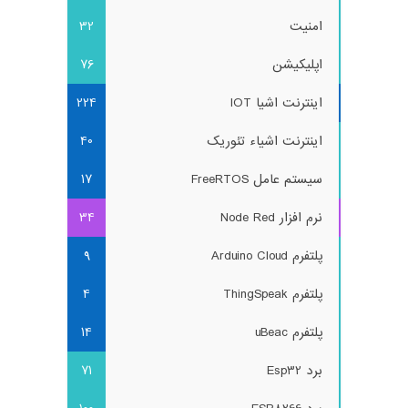
امنیت
32
اپلیکیشن
76
اینترنت اشیا IOT
224
اینترنت اشیاء تئوریک
40
سیستم عامل FreeRTOS
17
نرم افزار Node Red
34
پلتفرم Arduino Cloud
9
پلتفرم ThingSpeak
4
پلتفرم uBeac
14
برد Esp32
71