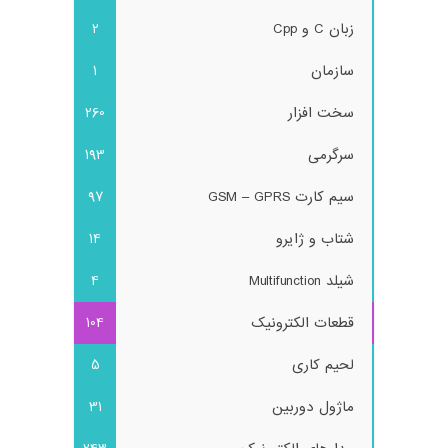
زبان C و Cpp
2
سازمان
1
سخت افزار
260
سرگرمی
193
سیم کارت GSM – GPRS
97
شتاب و ژایرو
14
شیلد Multifunction
4
قطعات الکترونیک
104
لحیم کاری
5
ماژول دوربین
31