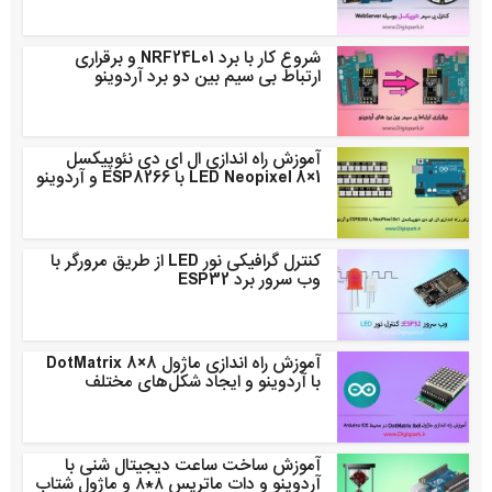
شروع کار با برد NRF24L01 و برقراری
ارتباط بی سیم بین دو برد آردوینو
آموزش راه اندازی ال ای دی نئوپیکسل
LED Neopixel 8×1 با ESP8266 و آردوینو
کنترل گرافیکی نور LED از طریق مرورگر با
وب سرور برد ESP32
آموزش راه اندازی ماژول DotMatrix 8×8
با آردوینو و ایجاد شکل‌های مختلف
آموزش ساخت ساعت دیجیتال شنی با
آردوینو و دات ماتریس ۸*۸ و ماژول شتاب