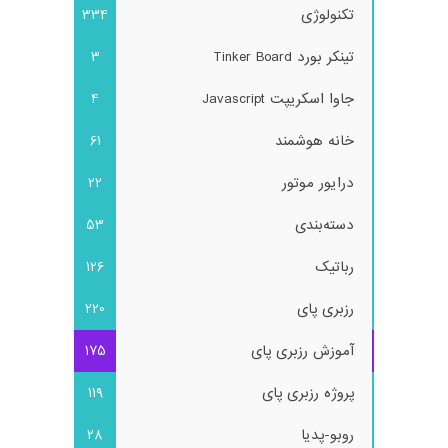
تکنولوژی
334
تینکر بورد Tinker Board
3
جاوا اسکریپت Javascript
4
خانه هوشمند
61
درایور موتور
22
دسته‌بندی
53
رباتیک
126
رزبری پای
220
آموزش رزبری پای
175
پروژه رزبری پای
119
روبو-پدیا
28