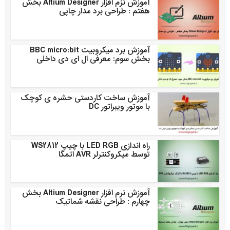
آموزش نزم افزار Altium Designer بخش
هفتم : طراحی برد مدار چاپی
آموزش برد میکروبیت BBC micro:bit
بخش سوم: معرفی ال ای دی داخلی
آموزش ساخت کاردستی حشره ی کوچک
با موتور ویبراتور DC
راه اندازی LED RGB با چیپ WS2812
توسط میکروکنترلر AVR اتمگا
آموزش نرم افزار Altium Designer بخش
چهارم : طراحی نقشه شماتیک