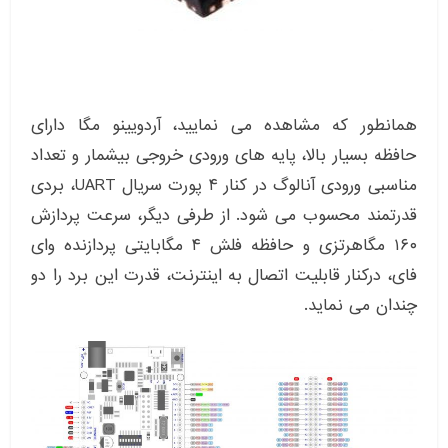
همانطور که مشاهده می نمایید، آردویینو مگا دارای
حافظه بسیار بالا، پایه های ورودی خروجی بیشمار و تعداد
مناسبی ورودی آنالوگ در کنار ۴ پورت سریال UART، بردی
قدرتمند محسوب می شود. از طرفی دیگر، سرعت پردازش
۱۶۰ مگاهرتزی و حافظه فلش ۴ مگابایتی پردازنده وای
فای، درکنار قابلیت اتصال به اینترنت، قدرت این برد را دو
چندان می نماید.