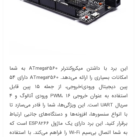
این برد با داشتن میکروکنترلر ATmega2560 به شما
امکانات بسیاری را ارائه می‌دهد. ATmega2560 دارای ۵۴
پین دیجیتال ورودی/خروجی، از جمله ۱۵ پین قابل
استفاده به عنوان خروجی PWM، ۱۶ ورودی آنالوگ و ۴
سریال UART است. این ویژگی‌ها، شما را قادر می‌سازد تا
با انواع سنسورها، افزونه‌ها و دستگاه‌های جانبی ارتباط
برقرار کنید. این برد دارای یک ماژول ESP8266 است که
به شما اتصال بی‌سیم Wi-Fi را فراهم می‌کند. با استفاده