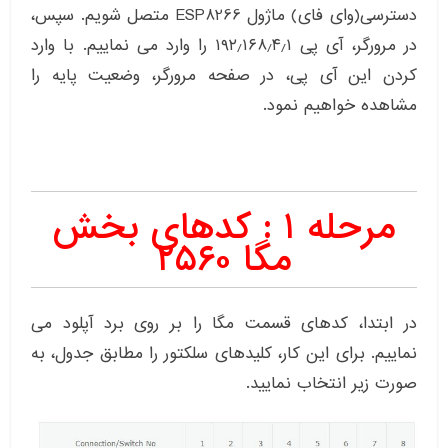
دسترسی(وای فای) ماژول ESP8266 متصل شویم. سپس،
در مرورگر، آی پی ۱۹۲٫۱۶۸٫۴٫۱ را وارد می نماییم. با وارد
کردن این آی پی، در صفحه مرورگر، وضعیت پایه را
مشاهده خواهیم نمود.
مرحله ۱ : کدهای بخش
مگا ۲۵۶۰
در ابتدا، کدهای قسمت مگا را بر روی برد آپلود می
نماییم. برای این کار، کلیدهای سلکتور را مطابق جدول، به
صورت زیر انتخاب نمایید.