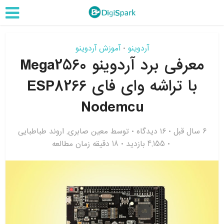
آردوینو
آموزش آردوینو
•
معرفی برد آردوینو Mega2560
با تراشه وای فای ESP8266
Nodemcu
6 سال قبل
۱۶ دیدگاه
توسط
معین صابری
,
اروند طباطبایی
4,155 بازدید
18 دقیقه زمان مطالعه