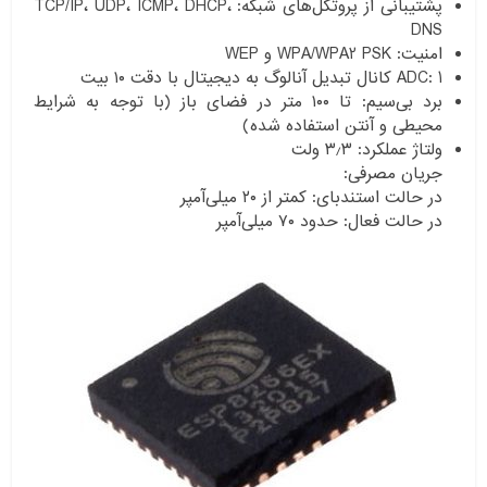
پشتیبانی از پروتکل‌های شبکه: TCP/IP، UDP، ICMP، DHCP،
DNS
امنیت: WPA/WPA2 PSK و WEP
ADC: 1 کانال تبدیل آنالوگ به دیجیتال با دقت ۱۰ بیت
برد بی‌سیم: تا ۱۰۰ متر در فضای باز (با توجه به شرایط
محیطی و آنتن استفاده شده)
ولتاژ عملکرد: ۳٫۳ ولت
جریان مصرفی:
در حالت استندبای: کمتر از ۲۰ میلی‌آمپر
در حالت فعال: حدود ۷۰ میلی‌آمپر