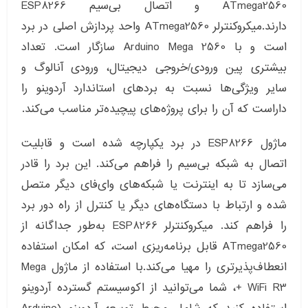
ATmega2560 و اتصال بی‌سیم ESP8266
دارند.میکروکنترلر ATmega2560 واحد پردازش اصلی در برد
است و با Arduino Mega 2560 سازگار است. تعداد
بیشتری پین ورودی/خروجی دیجیتال، ورودی آنالوگ و
سایر ویژگی‌ها نسبت به بردهای استاندارد آردوینو را
داراست که آن را برای پروژه‌های پیچیده‌تر مناسب می‌کند.
ماژول ESP8266 در برد یکپارچه شده است و قابلیت
اتصال به شبکه بی‌سیم را فراهم می‌کند. این برد را قادر
می‌سازد تا به اینترنت یا شبکه‌های وای‌فای دیگر متصل
شده و ارتباط با دستگاه‌های دیگر یا کنترل از راه دور برد
را فراهم کند. میکروکنترلر ESP8266 به‌طور جداگانه از
ATmega2560 قابل برنامه‌ریزی است، که امکان استفاده
انعطاف‌پذیرتری را مهیا می‌کند.با استفاده از ماژول Mega
+ WiFi R3، شما می‌توانید از اکوسیستم گسترده آردوینو