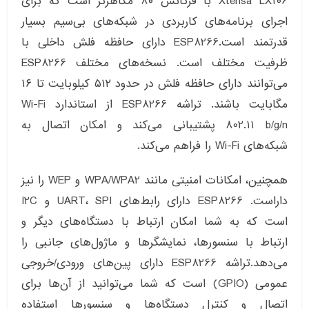
Xtensa LX106 با فرکانس ۸۰ مگاهرتز است که برای
اجرای برنامه‌های کاربردی در شبکه‌های بی‌سیم بسیار
قدرتمند است.ESP8266 دارای حافظه فلش داخلی با
ظرفیت مختلف است. نسخه‌های مختلف ESP8266
می‌توانند دارای حافظه فلش در حدود ۵۱۲ کیلوبایت تا ۱۶
مگابایت باشند. تراشه ESP8266 از استاندارد Wi-Fi
802.11 b/g/n پشتیبانی می‌کند و امکان اتصال به
شبکه‌های Wi-Fi را فراهم می‌کند.
همچنین، امکانات امنیتی مانند WPA/WPA2 و WEP را نیز
داراست. ESP8266 دارای رابط‌های UART، SPI و I2C
است که به شما امکان ارتباط با دستگاه‌های دیگر و
ارتباط با سنسورها، نمایشگرها و ماژول‌های جانبی را
می‌دهد.تراشه ESP8266 دارای پین‌های ورودی/خروجی
عمومی (GPIO) است که شما می‌توانید از آن‌ها برای
اتصال و کنترل دستگاه‌ها و سنسورها استفاده