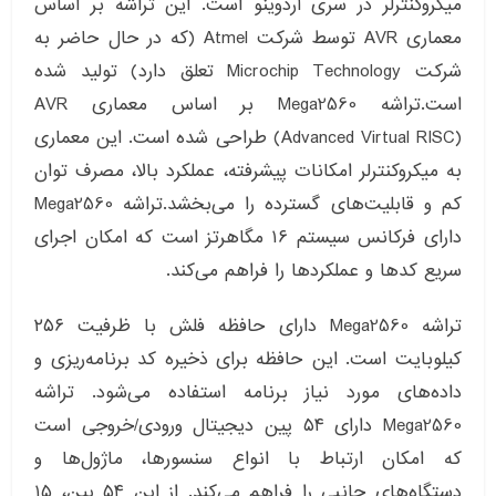
میکروکنترلر در سری آردوینو است. این تراشه بر اساس
معماری AVR توسط شرکت Atmel (که در حال حاضر به
شرکت Microchip Technology تعلق دارد) تولید شده
است.تراشه Mega2560 بر اساس معماری AVR
(Advanced Virtual RISC) طراحی شده است. این معماری
به میکروکنترلر امکانات پیشرفته، عملکرد بالا، مصرف توان
کم و قابلیت‌های گسترده را می‌بخشد.تراشه Mega2560
دارای فرکانس سیستم ۱۶ مگاهرتز است که امکان اجرای
سریع کدها و عملکردها را فراهم می‌کند.
تراشه Mega2560 دارای حافظه فلش با ظرفیت ۲۵۶
کیلوبایت است. این حافظه برای ذخیره کد برنامه‌ریزی و
داده‌های مورد نیاز برنامه استفاده می‌شود. تراشه
Mega2560 دارای ۵۴ پین دیجیتال ورودی/خروجی است
که امکان ارتباط با انواع سنسورها، ماژول‌ها و
دستگاه‌های جانبی را فراهم می‌کند. از این ۵۴ پین، ۱۵