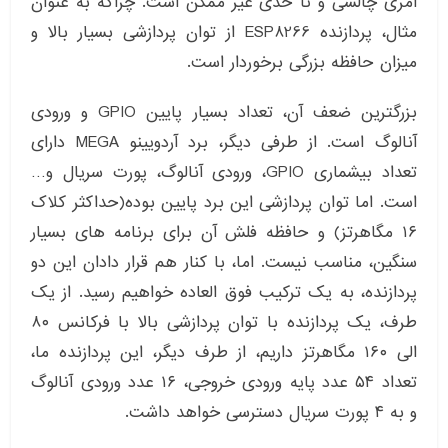
امری چالشی و تا حدی غیر ممکن است. چراکه به عنوان
مثال، پردازنده ESP8266 از توان پردازشی بسیار بالا و
میزان حافظه بزرگی برخوردار است.
بزرگترین ضعف آن، تعداد بسیار پایین GPIO و ورودی
آنالوگ است. از طرفی دیگر، برد آردویینو MEGA دارای
تعداد بیشماری GPIO، ورودی آنالوگ، پورت سریال و…
است. اما توان پردازشی این برد پایین بوده(حداکثر کلاک
۱۶ مگاهرتز) و حافظه فلش آن برای برنامه های بسیار
سنگین، مناسب نیست. اما، با کنار هم قرار دادان این دو
پردازنده، به یک ترکیب فوق العاده خواهیم رسید. از یک
طرف، یک پردازنده با توان پردازشی بالا با فرکانس ۸۰
الی ۱۶۰ مگاهرتز داریم، از طرف دیگر، این پردازنده ما،
تعداد ۵۴ عدد پایه ورودی خروجی، ۱۶ عدد ورودی آنالوگ
و به ۴ پورت سریال دسترسی خواهد داشت.