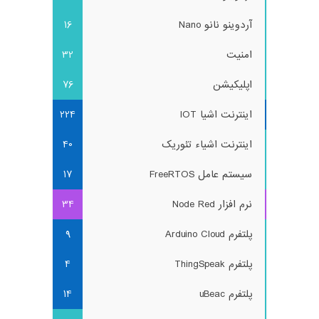
آردوینو نانو Nano
16
امنیت
32
اپلیکیشن
76
اینترنت اشیا IOT
224
اینترنت اشیاء تئوریک
40
سیستم عامل FreeRTOS
17
نرم افزار Node Red
34
پلتفرم Arduino Cloud
9
پلتفرم ThingSpeak
4
پلتفرم uBeac
14