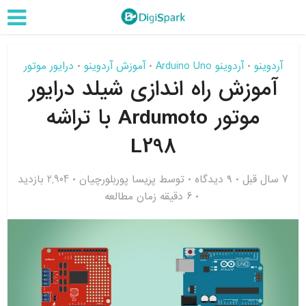
آردوینو
آردوینو Arduino Uno
آموزش آردوینو
درایور موتور
•
•
•
آموزش راه اندازی شیلد درایور
موتور Ardumoto با تراشه
L298
7 سال قبل
۹ دیدگاه
توسط
پریسا پوربلورچیان
2,904 بازدید
6 دقیقه زمان مطالعه