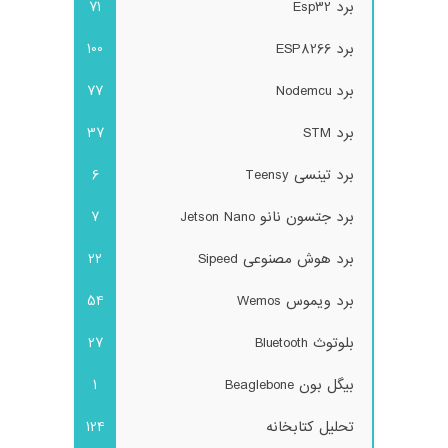
برد Esp32
71
برد ESP8266
100
برد Nodemcu
77
برد STM
37
برد تینسی Teensy
6
برد جتسون نانو Jetson Nano
7
برد هوش مصنوعی Sipeed
22
برد ویموس Wemos
54
بلوتوث Bluetooth
27
بیگل بون Beaglebone
1
تحلیل کتابخانه
124