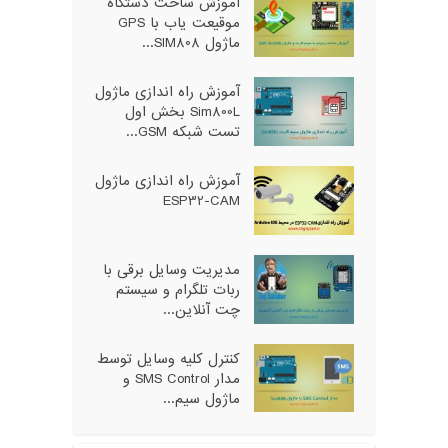
آموزش ساخت دستگاه
موقیعت یاب با GPS
ماژول SIM808...
آموزش راه اندازی ماژول
Sim800L بخش اول
تست شبکه GSM...
آموزش راه اندازی ماژول
ESP32-CAM
مدیریت وسایل برقی با
ربات تلگرام و سیستم
چت آنلاین...
کنترل کلیه وسایل توسط
مدار SMS Control و
ماژول سیم...