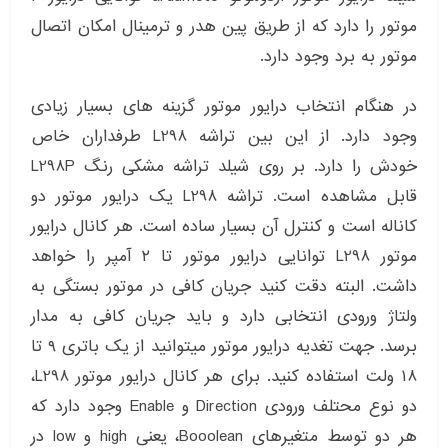
موتور را دارد که از طریق پین هدر و ترمینال امکان اتصال
موتور به برد وجود دارد.
در هنگام انتخاب درایور موتور گزینه های بسیار زیادی
وجود دارد. از این بین تراشه L298 طرفداران خاص
خودش را دارد. بر روی شیلد تراشه مشکی رنگ L298P
قابل مشاهده است. تراشه L298 یک درایور موتور دو
کاناله است و کنترل آن بسیار ساده است. هر کانال درایور
موتور L298 توانایی درایور موتور تا ۲ آمپر را خواهد
داشت. البته دقت کنید جریان کافی در موتور بستگی به
ولتاژ ورودی انتخابی دارد و باید جریان کافی به مدار
برسد. جهت تغدیه درایور موتور میتوانید از یک باتری ۹ تا
۱۸ ولت استفاده کنید. برای هر کانال درایور موتور L298،
دو نوع محتلف ورودی Direction و Enable وجود دارد که
هر دو توسط متغیرهای Booolean، یعنی high و low در