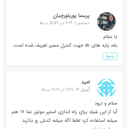
پریسا پوربلورچیان
دسامبر 1, 2019 در 5:59 ب.ظ
با سلام
بله، پایه های dir جهت کنترل مسیر تعریف شده است.
پاسخ
امید
آوریل 16, 2020 در 7:09 ب.ظ
سلام و درود
آیا از این شیلد برای راه اندازی استپر موتور نما ۱۷ هم
میشه استفاده کرد لطفا اگه میشه کدش رو بذارید