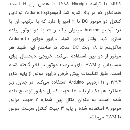
کاناله با تراشه L298 Hbridge یا همان پل H است.
همانطور که در بالا اشاره شد آردوموتوArdumoto توانایی
کنترل دو موتور DC تا ۲ آمپر را دارد که با ترکیب آن با
برد آردینو Arduino میتوان یک ربات با دو موتور پیاده
سازی کرد. ولتاژ ورودی شیلد درایور موتور Ardumoto
ماکزیمم تا ۱۸ ولت DC است. در ساختار این شیلد هر
موتور از دو پین استفاده می‌کند. خروجی دیجیتال برای
مسیریابی و PWM برای سرعت موتور در نظر گرفته شده
است. طبق تنظیمات پیش فرض درایور موتور از پایه های
۲،۳،۴ و ۱۱ آردوینو Arduino استفاده می‌کند. در جدول زیر
عملکرد هر یک از پایه ها جهت کنترل درایور توضیح داده
شده است. به عنوان مثال پین شماره ۲ جهت درایور
موتور A استفاده شده و پایه ۳ جهت کنترل سرعت موتور
با PWM می‌باشد.