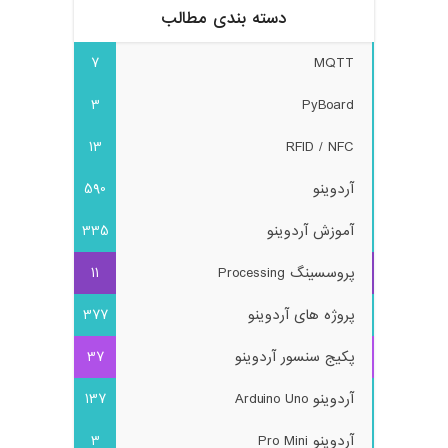
دسته بندی مطالب
7
MQTT
3
PyBoard
13
RFID / NFC
آردوینو
590
آموزش آردوینو
335
پروسسینگ Processing
11
پروژه های آردوینو
377
پکیج سنسور آردوینو
37
آردوینو Arduino Uno
137
آردوینو Pro Mini
3