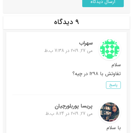
۹ دیدگاه
سهراب
می 27, 2019 در 7:38 ب.ظ
سلام
تفاوتش با l298 در چیه؟
پاسخ
پریسا پوربلورچیان
می 27, 2019 در 8:24 ب.ظ
با سلام