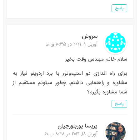
پاسخ
سروش
آوریل 9, 2021 در 10:35 ق.ظ
سلام خانم مهندس وقت بخیر
برای راه اندازی دو استپموتور با برد اردوینو نیاز به
مشاوره و راهنمایی داشتم. چطور میتونم مستقیم از
شما مشاوره بگیرم؟
پاسخ
پریسا پوربلورچیان
آوریل 18, 2021 در 8:48 ب.ظ