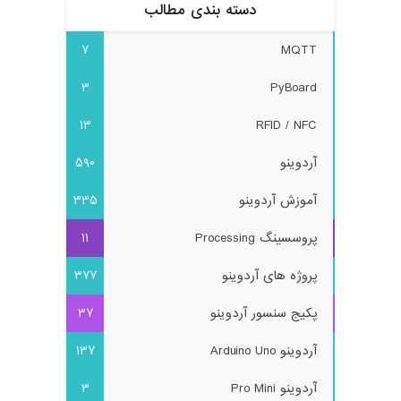
دسته بندی مطالب
7
MQTT
3
PyBoard
13
RFID / NFC
آردوینو
590
آموزش آردوینو
335
پروسسینگ Processing
11
پروژه های آردوینو
377
پکیج سنسور آردوینو
37
آردوینو Arduino Uno
137
آردوینو Pro Mini
3