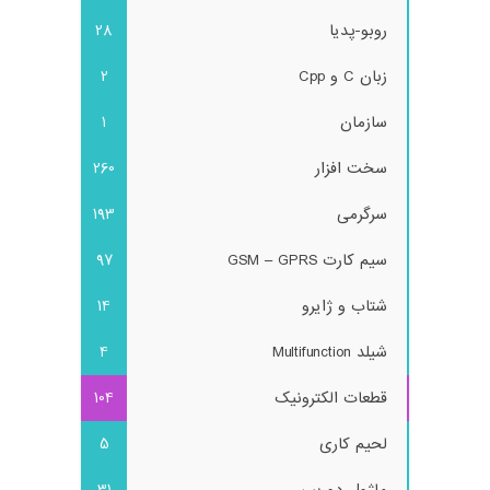
روبو-پدیا
28
زبان C و Cpp
2
سازمان
1
سخت افزار
260
سرگرمی
193
سیم کارت GSM – GPRS
97
شتاب و ژایرو
14
شیلد Multifunction
4
قطعات الکترونیک
104
لحیم کاری
5
ماژول دوربین
31