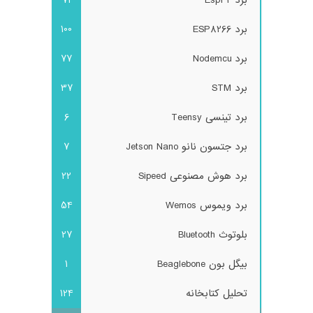
برد ESP8266
100
برد Nodemcu
77
برد STM
37
برد تینسی Teensy
6
برد جتسون نانو Jetson Nano
7
برد هوش مصنوعی Sipeed
22
برد ویموس Wemos
54
بلوتوث Bluetooth
27
بیگل بون Beaglebone
1
تحلیل کتابخانه
124