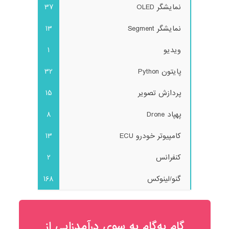
نمایشگر OLED
37
نمایشگر Segment
13
ویدیو
1
پایتون Python
32
پردازش تصویر
15
پهپاد Drone
8
کامپیوتر خودرو ECU
13
کنفرانس
2
گنو/لینوکس
168
گام به‌گام به‌ سوی درآمدزایی از