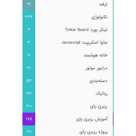
ترفند
31
تکنولوژی
334
تینکر بورد Tinker Board
3
جاوا اسکریپت Javascript
4
خانه هوشمند
61
درایور موتور
22
دسته‌بندی
53
رباتیک
126
رزبری پای
220
آموزش رزبری پای
175
پروژه رزبری پای
119