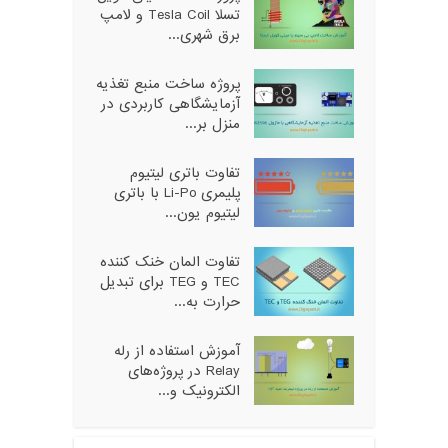
تسلا Tesla Coil و لامپ
برق شهری...
پروژه ساخت منبع تغذیه
آزمایشگاهی کاربردی در
منزل بر...
تفاوت باتری لیتیوم
پلیمری Li-Po با باتری
لیتیوم یون...
تفاوت المان خنک کننده
TEC و TEG برای تبدیل
حرارت به...
آموزش استفاده از رله
Relay در پروژه‌های
الکترونیک و...