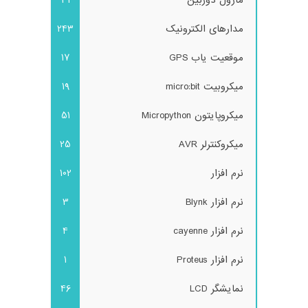
مدارهای الکترونیک
243
موقعیت یاب GPS
17
میکروبیت micro:bit
19
میکروپایتون Micropython
51
میکروکنترلر AVR
25
نرم افزار
102
نرم افزار Blynk
3
نرم افزار cayenne
4
نرم افزار Proteus
1
نمایشگر LCD
46