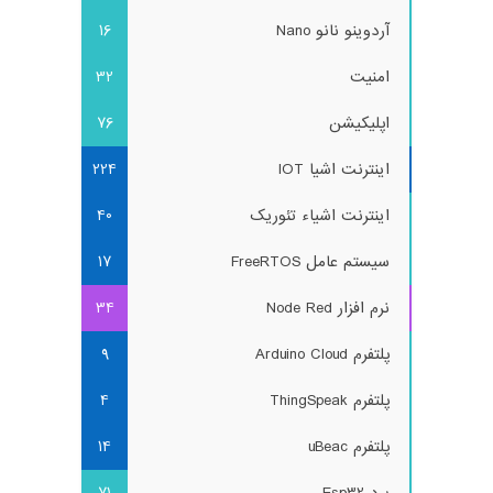
آردوینو نانو Nano
16
امنیت
32
اپلیکیشن
76
اینترنت اشیا IOT
224
اینترنت اشیاء تئوریک
40
سیستم عامل FreeRTOS
17
نرم افزار Node Red
34
پلتفرم Arduino Cloud
9
پلتفرم ThingSpeak
4
پلتفرم uBeac
14
برد Esp32
71