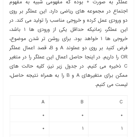
عملگر به صورت + بوده که مفهومی شبیه به مفهوم
اجتماع در مجموعه های ریاضی دارد. این عملگر بر روی
دو ورودی عمل کرده و خروجی مناسب را تولید می کند. در
این عملگر، زمانیکه حداقل یکی از ورودی ها ۱ باشد،
خروجی ها ۱ خواهد بود. برای روشن تر شدن موضوع،
فرض کنید بر روی دو عملوند A و B، قصد اعمال عملگر
OR را داریم. در اینجا حاصل اعمال این عملگر را در متغیر
C ذخیره می کنیم. در جدول زیر نیز، کلیه حالت های
ممکن برای متغیرهای A و B را به همراه نتیجه حاصل،
لیست می کنیم.
A
B
C
۰
۰
۰
۰
۱
۱