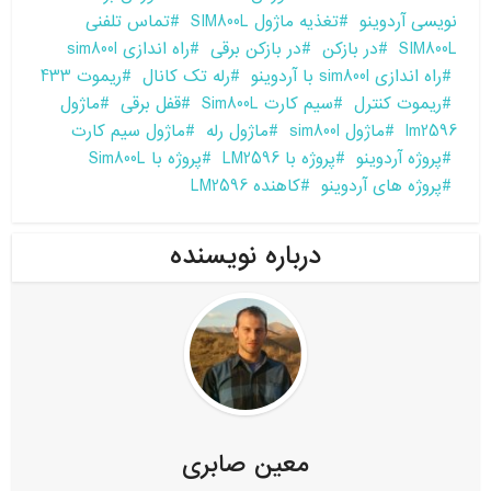
نویسی آردوینو
تغذیه ماژول SIM800L
تماس تلفنی
SIM800L
در بازکن
در بازکن برقی
راه اندازی sim800l
راه اندازی sim800l با آردوینو
رله تک کانال
ریموت 433
ریموت کنترل
سیم کارت Sim800L
قفل برقی
ماژول
lm2596
ماژول sim800l
ماژول رله
ماژول سیم کارت
پروژه آردوینو
پروژه با LM2596
پروژه با Sim800L
پروژه های آردوینو
کاهنده LM2596
درباره نویسنده
معین صابری