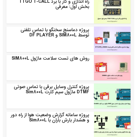
راه اندازی و کار با برد TTGO T-CALL
بخش اول: معرفی
پروژه دماسنج سخنگو با تماس تلفنی
توسط SIM800L و DF PLAYER
روش های تست سلامت ماژول SIM800L
پروژه کنترل وسایل برقی با تماس صوتی
DTMF ماژول سیم کارت Sim800L
پروژه سامانه گزارش وضعیت هوا از راه دور
و هشدار بارش باران با Sim800L