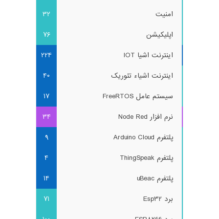
امنیت
32
اپلیکیشن
76
اینترنت اشیا IOT
224
اینترنت اشیاء تئوریک
40
سیستم عامل FreeRTOS
17
نرم افزار Node Red
34
پلتفرم Arduino Cloud
9
پلتفرم ThingSpeak
4
پلتفرم uBeac
14
برد Esp32
71