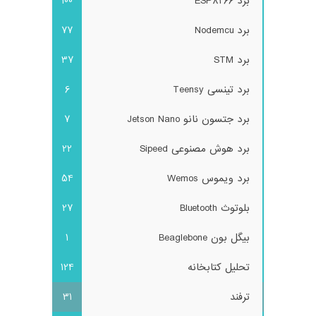
برد ESP8266
100
برد Nodemcu
77
برد STM
37
برد تینسی Teensy
6
برد جتسون نانو Jetson Nano
7
برد هوش مصنوعی Sipeed
22
برد ویموس Wemos
54
بلوتوث Bluetooth
27
بیگل بون Beaglebone
1
تحلیل کتابخانه
124
ترفند
31