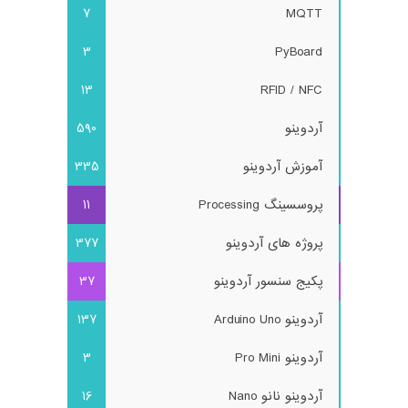
7
MQTT
3
PyBoard
13
RFID / NFC
آردوینو
590
آموزش آردوینو
335
پروسسینگ Processing
11
پروژه های آردوینو
377
پکیج سنسور آردوینو
37
آردوینو Arduino Uno
137
آردوینو Pro Mini
3
آردوینو نانو Nano
16