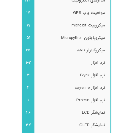
مدارهای الکترونیک
243
موقعیت یاب GPS
17
میکروبیت micro:bit
19
میکروپایتون Micropython
51
میکروکنترلر AVR
25
نرم افزار
102
نرم افزار Blynk
3
نرم افزار cayenne
4
نرم افزار Proteus
1
نمایشگر LCD
46
نمایشگر OLED
37