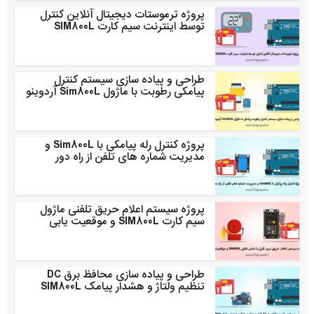
پروژه ترموستات دیجیتال آنلاین کنترل
توسط اینترنت سیم کارت SIM800L
طراحی و پیاده سازی سیستم کنترل
پیامکی رطوبت با ماژول Sim800L آردوینو
پروژه کنترل رله پیامکی با Sim800L و
مدیریت شماره های تلفن از راه دور
پروژه سیستم اعلام حریق تلفنی ماژول
سیم کارت SIM800L و موقعیت یابی
طراحی و پیاده سازی محافظ برق DC
تنظیم ولتاژ و هشدار پیامک SIM800L