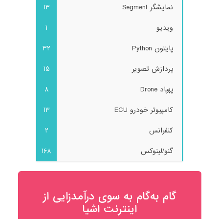
نمایشگر Segment
13
ویدیو
1
پایتون Python
32
پردازش تصویر
15
پهپاد Drone
8
کامپیوتر خودرو ECU
13
کنفرانس
2
گنو/لینوکس
168
گام به‌گام به‌ سوی درآمدزایی از
اینترنت اشیا