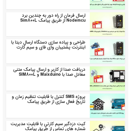
ارسال فرمان از راه دور به چندین برد
Nodemcu از طریق پیامک Sim800L
طراحی و پیاده سازی دستگاه ارسال دیتا با
اینترنت پشتیبان وای فای و سیم کارت
دریافت صدا از کاربر و ارسال پیامک متنی
معادل صدا با Maixduino و SIM800L
پروژه SMS کنترل با قابلیت تنظیم زمان و
تاریخ فعال سازی از طریق پیامک
کیت دزدگیر سیم کارتی با قابلیت مدیریت
شماره های تماس از طریق پیامک