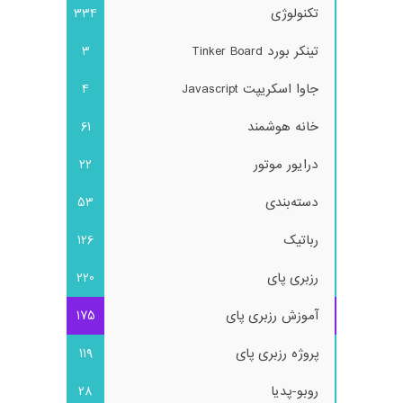
تکنولوژی
334
تینکر بورد Tinker Board
3
جاوا اسکریپت Javascript
4
خانه هوشمند
61
درایور موتور
22
دسته‌بندی
53
رباتیک
126
رزبری پای
220
آموزش رزبری پای
175
پروژه رزبری پای
119
روبو-پدیا
28