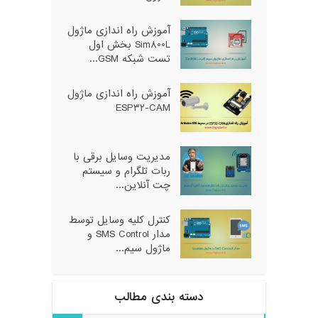
آموزش راه اندازی ماژول
Sim800L بخش اول
تست شبکه GSM...
آموزش راه اندازی ماژول
ESP32-CAM
مدیریت وسایل برقی با
ربات تلگرام و سیستم
چت آنلاین...
کنترل کلیه وسایل توسط
مدار SMS Control و
ماژول سیم...
دسته بندی مطالب