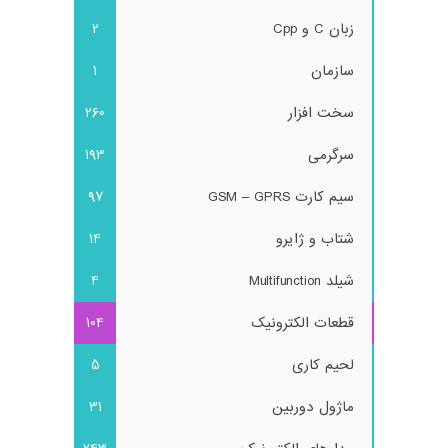
زبان C و Cpp
2
سازمان
1
سخت افزار
260
سرگرمی
193
سیم کارت GSM – GPRS
97
شتاب و ژایرو
14
شیلد Multifunction
4
قطعات الکترونیک
104
لحیم کاری
5
ماژول دوربین
31