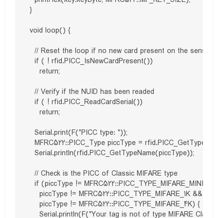
  printHex(key.keyByte, MFRC522::MF_KEY_SIZE);

}

void loop() {

  // Reset the loop if no new card present on the sensor/r
  if ( ! rfid.PICC_IsNewCardPresent())

    return;

  // Verify if the NUID has been readed

  if ( ! rfid.PICC_ReadCardSerial())

    return;

  Serial.print(F("PICC type: "));

  MFRC522::PICC_Type piccType = rfid.PICC_GetType(rfid.
  Serial.println(rfid.PICC_GetTypeName(piccType));

  // Check is the PICC of Classic MIFARE type

  if (piccType != MFRC522::PICC_TYPE_MIFARE_MINI &&  
    piccType != MFRC522::PICC_TYPE_MIFARE_1K &&

    piccType != MFRC522::PICC_TYPE_MIFARE_4K) {

    Serial.println(F("Your tag is not of type MIFARE Classic.