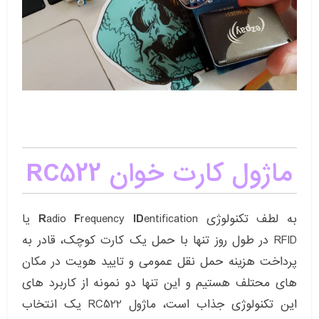
ماژول کارت خوان RC522
به لطف تکنولوژی
ID
requency
F
adio
R
entification یا
RFID در طول روز تنها با حمل یک کارت کوچک، قادر به
پرداخت هزینه حمل نقل عمومی و تایید هویت در مکان
های محتلف هستیم و این تنها دو نمونه از کاربرد های
این تکنولوژی جذاب است، ماژول RC522 یک انتخاب