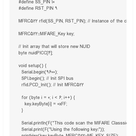
#define SS_PIN 10

#define RST_PIN 9

MFRC522 rfid(SS_PIN, RST_PIN); // Instance of the class

MFRC522::MIFARE_Key key; 

// Init array that will store new NUID 

byte nuidPICC[4];

void setup() { 

  Serial.begin(9600);

  SPI.begin(); // Init SPI bus

  rfid.PCD_Init(); // Init MFRC522 

  for (byte i = 0; i < 6; i++) {

    key.keyByte[i] = 0xFF;

  }

  Serial.println(F("This code scan the MIFARE Classsic NUID
  Serial.print(F("Using the following key:"));
