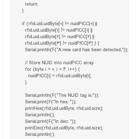
    return;

  }

  if (rfid.uid.uidByte[0] != nuidPICC[0] || 

    rfid.uid.uidByte[1] != nuidPICC[1] || 

    rfid.uid.uidByte[2] != nuidPICC[2] || 

    rfid.uid.uidByte[3] != nuidPICC[3] ) {

    Serial.println(F("A new card has been detected."));

    // Store NUID into nuidPICC array

    for (byte i = 0; i < 4; i++) {

      nuidPICC[i] = rfid.uid.uidByte[i];

    }

    Serial.println(F("The NUID tag is:"));

    Serial.print(F("In hex: "));

    printHex(rfid.uid.uidByte, rfid.uid.size);

    Serial.println();

    Serial.print(F("In dec: "));

    printDec(rfid.uid.uidByte, rfid.uid.size);

    Serial.println();
