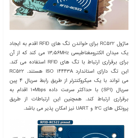
ماژول RC522 برای خواندن تگ های RFID اقدم به ایجاد
یک میدان الکترومغناطیسی ۱۳٫۵۶MHz می کند که از آن
برای برقراری ارتباط با تگ های RFID استفاده می کند.
این تگ دارای استاندارد ISO 14443A هستند. RC522
می تواند با یک میکروکنترلر از طریق رابط سریال ۴ پین
سریال (SPI) با حداکثر سرعت داده ۱۰Mbps اقدام به
برقراری ارتباط کند. همچنین این ارتباطات از طریق
پروتکل های I2C و UART نیز امکان پذیر می باشد.