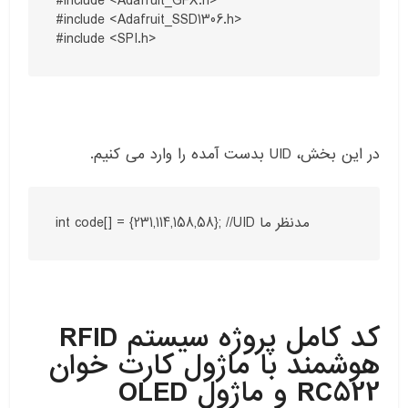
#include <Adafruit_GFX.h>

#include <Adafruit_SSD1306.h>

در این بخش، UID بدست آمده را وارد می کنیم.
int code[] = {231,114,158,58}; //UID مدنظر ما
کد کامل پروژه سیستم RFID
هوشمند با ماژول کارت خوان
RC522 و ماژول OLED