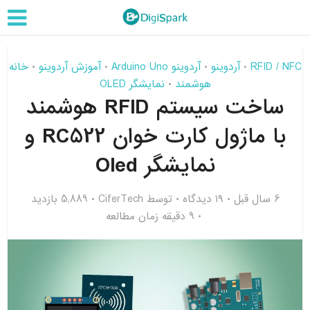
RFID / NFC
آردوینو
آردوینو Arduino Uno
آموزش آردوینو
خانه
•
•
•
•
هوشمند
نمایشگر OLED
•
ساخت سیستم RFID هوشمند
با ماژول کارت خوان RC522 و
نمایشگر Oled
6 سال قبل
۱۹ دیدگاه
توسط
CiferTech
5,889 بازدید
9 دقیقه زمان مطالعه