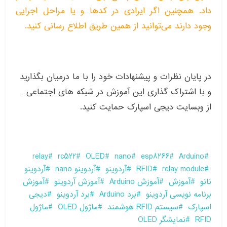
داد. همچنین اگر ایرادی در کدها و یا مراحل اجرایی
وجود دارند می‌توانید از همین طریق اطلاع رسانی کنید.
در پایان نظرات و پیشنهادات خود را با ما درمیان بگذارید
و با اشتراک گذاری این آموزش در شبکه های اجتماعی ,
از وبسایت دیجی اسپارک حمایت کنید.
relay
rc522
OLED
nano
esp8266
Arduino
relay module
RFID
آردوینو
آردوینو nano
آردوینو
نانو
آموزش
آموزش Arduino
آموزش آردوینو
آموزش
برنامه نویسی آردوینو
برد Arduino
برد آردوینو
دیجی
اسپارک
سیستم RFID هوشمند
ماژول OLED
ماژول
RFID
نمایشگر OLED