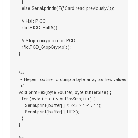
  }

  else Serial.println(F("Card read previously."));

  // Halt PICC

  rfid.PICC_HaltA();

  // Stop encryption on PCD

  rfid.PCD_StopCrypto1();

}

/**

 * Helper routine to dump a byte array as hex values to Seri
 */

void printHex(byte *buffer, byte bufferSize) {

  for (byte i = 0; i < bufferSize; i++) {

    Serial.print(buffer[i] < 0x10 ? " 0" : " ");

    Serial.print(buffer[i], HEX);

  }

}
