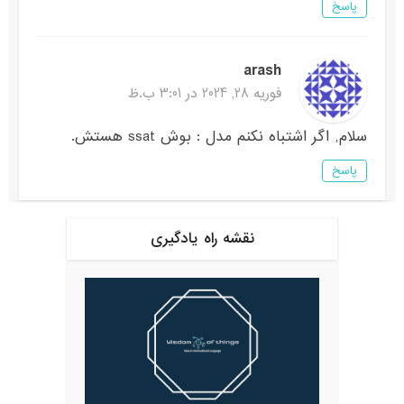
پاسخ
arash
فوریه 28, 2024 در 3:01 ب.ظ
سلام, اگر اشتباه نکنم مدل : بوش ssat هستش.
پاسخ
نقشه راه یادگیری