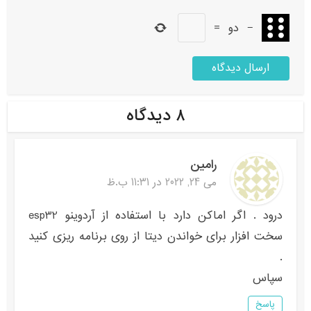
−
دو
=
۸ دیدگاه
رامین
می 24, 2022 در 11:31 ب.ظ
درود . اگر اماکن دارد با استفاده از آردوینو esp32
سخت افزار برای خواندن دیتا از روی برنامه ریزی کنید
.
سپاس
پاسخ