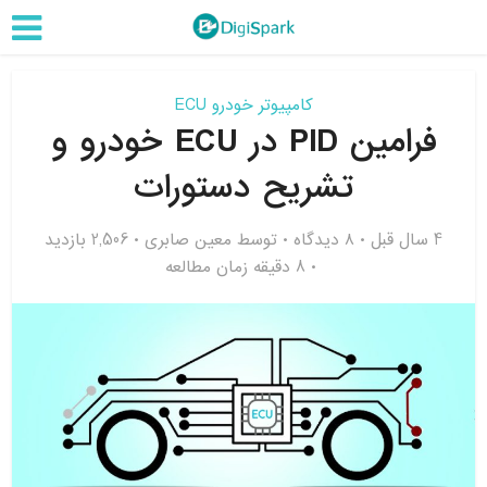
کامپیوتر خودرو ECU
فرامین PID در ECU خودرو و
تشریح دستورات
4 سال قبل
۸ دیدگاه
توسط
معین صابری
2,506 بازدید
8 دقیقه زمان مطالعه