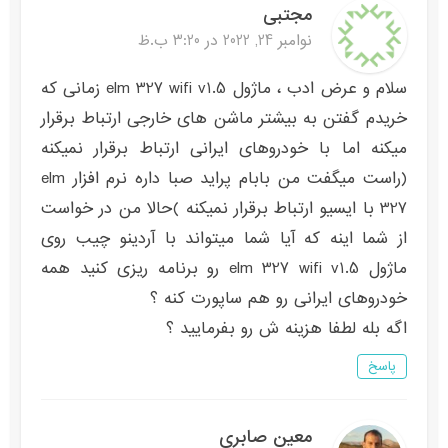
مجتبی
نوامبر 24, 2022 در 3:20 ب.ظ
سلام و عرض ادب ، ماژول elm 327 wifi v1.5 زمانی که
خریدم گفتن به بیشتر ماشن های خارجی ارتباط برقرار
میکنه اما با خودروهای ایرانی ارتباط برقرار نمیکنه
(راست میگفت من بابام پراید صبا داره نرم افزار elm
327 با ایسیو ارتباط برقرار نمیکنه )حالا من در خواست
از شما اینه که آیا شما میتواند با آردینو چیب روی
ماژول elm 327 wifi v1.5 رو برنامه ریزی کنید همه
خودروهای ایرانی رو هم ساپورت کنه ؟
اگه بله لطفا هزینه ش رو بفرمایید ؟
پاسخ
معین صابری