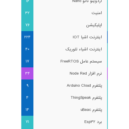
آردوینو نانو Nano
16
امنیت
32
اپلیکیشن
76
اینترنت اشیا IOT
224
اینترنت اشیاء تئوریک
40
سیستم عامل FreeRTOS
17
نرم افزار Node Red
34
پلتفرم Arduino Cloud
9
پلتفرم ThingSpeak
4
پلتفرم uBeac
14
برد Esp32
71