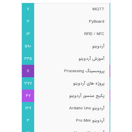
7
MQTT
3
PyBoard
13
RFID / NFC
آردوینو
590
آموزش آردوینو
335
پروسسینگ Processing
11
پروژه های آردوینو
377
پکیج سنسور آردوینو
37
آردوینو Arduino Uno
137
آردوینو Pro Mini
3