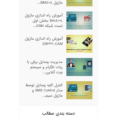
ماژول SIM808...
آموزش راه اندازی ماژول
Sim800L بخش اول
تست شبکه GSM...
آموزش راه اندازی ماژول
ESP32-CAM
مدیریت وسایل برقی با
ربات تلگرام و سیستم
چت آنلاین...
کنترل کلیه وسایل توسط
مدار SMS Control و
ماژول سیم...
دسته بندی مطالب