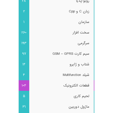
روبو-پدیا
28
زبان C و Cpp
2
سازمان
1
سخت افزار
260
سرگرمی
193
سیم کارت GSM – GPRS
97
شتاب و ژایرو
14
شیلد Multifunction
4
قطعات الکترونیک
104
لحیم کاری
5
ماژول دوربین
31