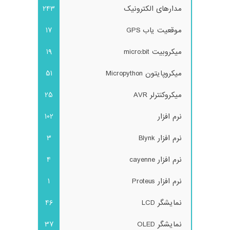
مدارهای الکترونیک
243
موقعیت یاب GPS
17
میکروبیت micro:bit
19
میکروپایتون Micropython
51
میکروکنترلر AVR
25
نرم افزار
102
نرم افزار Blynk
3
نرم افزار cayenne
4
نرم افزار Proteus
1
نمایشگر LCD
46
نمایشگر OLED
37