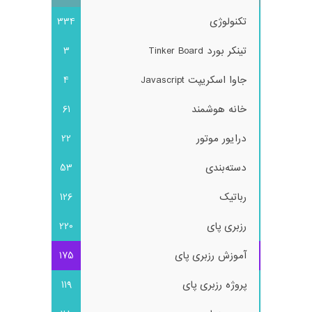
تکنولوژی
334
تینکر بورد Tinker Board
3
جاوا اسکریپت Javascript
4
خانه هوشمند
61
درایور موتور
22
دسته‌بندی
53
رباتیک
126
رزبری پای
220
آموزش رزبری پای
175
پروژه رزبری پای
119