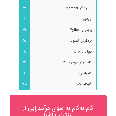
نمایشگر Segment
13
ویدیو
1
پایتون Python
32
پردازش تصویر
15
پهپاد Drone
8
کامپیوتر خودرو ECU
13
کنفرانس
2
گنو/لینوکس
168
گام به‌گام به‌ سوی درآمدزایی از
اینترنت اشیا