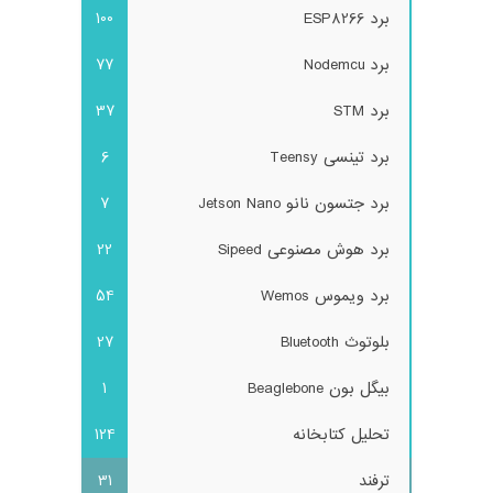
برد ESP8266
100
برد Nodemcu
77
برد STM
37
برد تینسی Teensy
6
برد جتسون نانو Jetson Nano
7
برد هوش مصنوعی Sipeed
22
برد ویموس Wemos
54
بلوتوث Bluetooth
27
بیگل بون Beaglebone
1
تحلیل کتابخانه
124
ترفند
31