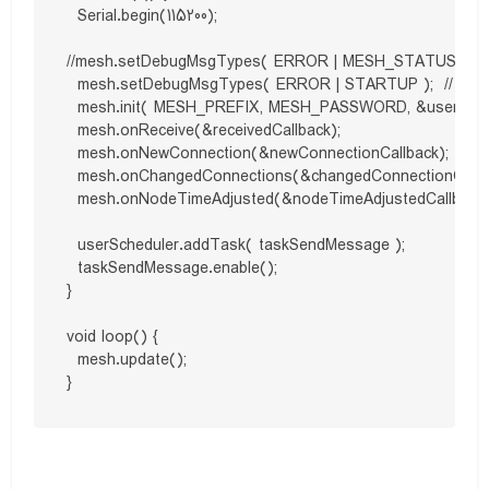
  Serial.begin(115200);

//mesh.setDebugMsgTypes( ERROR | MESH_STATUS | C
  mesh.setDebugMsgTypes( ERROR | STARTUP );  // نوع پیام ارسالی

  mesh.init( MESH_PREFIX, MESH_PASSWORD, &userSche
  mesh.onReceive(&receivedCallback);

  mesh.onNewConnection(&newConnectionCallback);

  mesh.onChangedConnections(&changedConnectionCallba
  mesh.onNodeTimeAdjusted(&nodeTimeAdjustedCallback);
  userScheduler.addTask( taskSendMessage );

  taskSendMessage.enable();

}

void loop() {

  mesh.update();

}