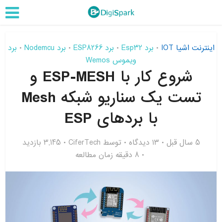
اینترنت اشیا IOT
برد Esp32
برد ESP8266
برد Nodemcu
برد
•
•
•
•
ویموس Wemos
شروع کار با ESP-MESH و
تست یک سناریو شبکه Mesh
با بردهای ESP
5 سال قبل
۱۳ دیدگاه
توسط
CiferTech
3,145 بازدید
8 دقیقه زمان مطالعه