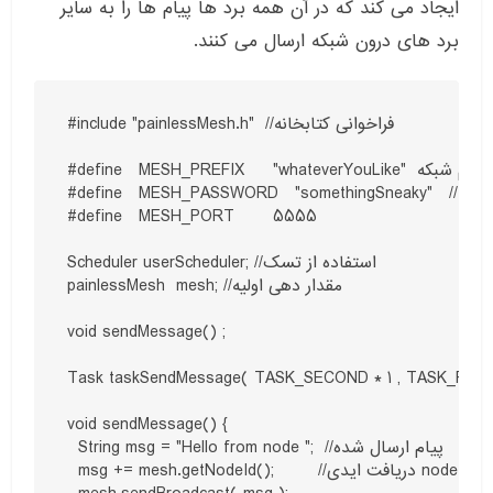
ایجاد می کند که در آن همه برد ها پیام ها را به سایر
برد های درون شبکه ارسال می کنند.
#include "painlessMesh.h"  //فراخوانی کتابخانه 

#define   MESH_PREFIX     "whateverYouLike"  مش//نام شبکه 

#define   MESH_PASSWORD   "somethingSneaky"   // پسووردمناسب برای شبکه مش

#define   MESH_PORT       5555

Scheduler userScheduler; //استفاده از تسک 

painlessMesh  mesh; //مقدار دهی اولیه

void sendMessage() ; 

Task taskSendMessage( TASK_SECOND * 1 , TASK_FORE
void sendMessage() {

  String msg = "Hello from node ";  //پیام ارسال شده

  msg += mesh.getNodeId();        //دریافت ایدی node
