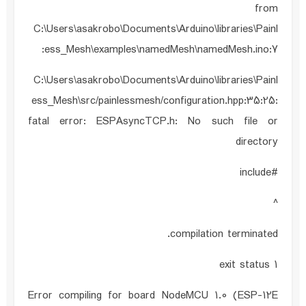
from
C:\Users\asakrobo\Documents\Arduino\libraries\Painl
ess_Mesh\examples\namedMesh\namedMesh.ino:7:
C:\Users\asakrobo\Documents\Arduino\libraries\Painl
ess_Mesh\src/painlessmesh/configuration.hpp:35:25:
fatal error: ESPAsyncTCP.h: No such file or
directory
#include
^
compilation terminated.
exit status 1
Error compiling for board NodeMCU 1.0 (ESP-12E