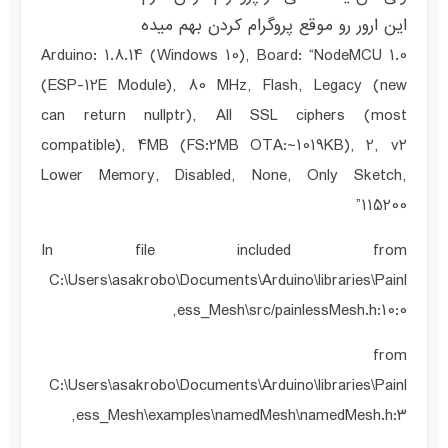
این ارور رو موقع پروگرام کردن بهم میده
Arduino: 1.8.14 (Windows 10), Board: “NodeMCU 1.0
(ESP-12E Module), 80 MHz, Flash, Legacy (new
can return nullptr), All SSL ciphers (most
compatible), 4MB (FS:2MB OTA:~1019KB), 2, v2
Lower Memory, Disabled, None, Only Sketch,
115200”
In file included from
C:\Users\asakrobo\Documents\Arduino\libraries\Painl
ess_Mesh\src/painlessMesh.h:10:0,
from
C:\Users\asakrobo\Documents\Arduino\libraries\Painl
ess_Mesh\examples\namedMesh\namedMesh.h:3,