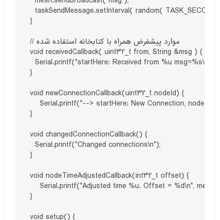
  mesh.sendBroadcast( msg );

  taskSendMessage.setInterval( random( TASK_SECOND *
}

// موارد پیشفرض همراه با کتابخانه استفاده شده

void receivedCallback( uint32_t from, String &msg ) {

  Serial.printf("startHere: Received from %u msg=%s\n", fr
}

void newConnectionCallback(uint32_t nodeId) {

    Serial.printf("--> startHere: New Connection, nodeId = 
}

void changedConnectionCallback() {

  Serial.printf("Changed connections\n");

}

void nodeTimeAdjustedCallback(int32_t offset) {

    Serial.printf("Adjusted time %u. Offset = %d\n", mesh.
}

void setup() {
