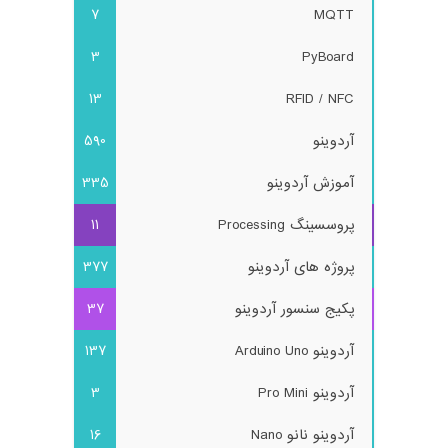
7
MQTT
3
PyBoard
13
RFID / NFC
آردوینو
590
آموزش آردوینو
335
پروسسینگ Processing
11
پروژه های آردوینو
377
پکیج سنسور آردوینو
37
آردوینو Arduino Uno
137
آردوینو Pro Mini
3
آردوینو نانو Nano
16