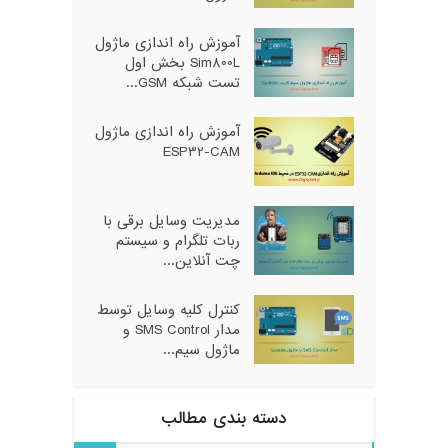
آموزش راه اندازی ماژول
Sim800L بخش اول
تست شبکه GSM...
آموزش راه اندازی ماژول
ESP32-CAM
مدیریت وسایل برقی با
ربات تلگرام و سیستم
چت آنلاین...
کنترل کلیه وسایل توسط
مدار SMS Control و
ماژول سیم...
دسته بندی مطالب