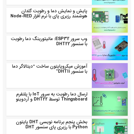
پایش و نمایش دما و رطوبت گلدان
هوشمند رزبری پای با نرم افزار Node-RED
وب سرور ESP32: مانیتورینگ دما رطوبت
با سنسور DHT22
آموزش میکروپایتون ساخت “دیتالاگر دما
با سنسور DHT11”
ارسال دما رطوبت به سرور IoT با پلتفرم
Thingsboard توسط DHT22 و آردوینو
بخش پنجم برنامه نویسی DHT پایتون
Python با رزبری پای سنسور DHT