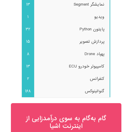
نمایشگر Segment
13
ویدیو
1
پایتون Python
32
پردازش تصویر
15
پهپاد Drone
8
کامپیوتر خودرو ECU
13
کنفرانس
2
گنو/لینوکس
168
گام به‌گام به‌ سوی درآمدزایی از
اینترنت اشیا