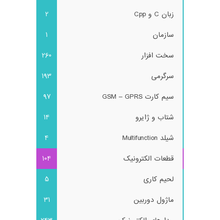
زبان C و Cpp
2
سازمان
1
سخت افزار
260
سرگرمی
193
سیم کارت GSM – GPRS
97
شتاب و ژایرو
14
شیلد Multifunction
4
قطعات الکترونیک
104
لحیم کاری
5
ماژول دوربین
31