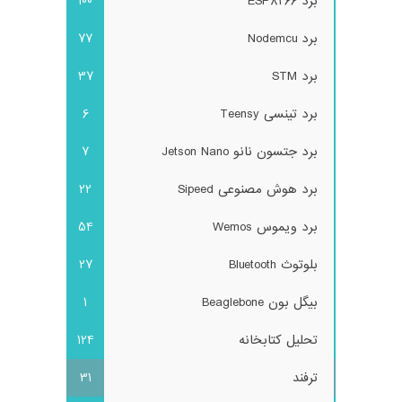
برد ESP8266
100
برد Nodemcu
77
برد STM
37
برد تینسی Teensy
6
برد جتسون نانو Jetson Nano
7
برد هوش مصنوعی Sipeed
22
برد ویموس Wemos
54
بلوتوث Bluetooth
27
بیگل بون Beaglebone
1
تحلیل کتابخانه
124
ترفند
31