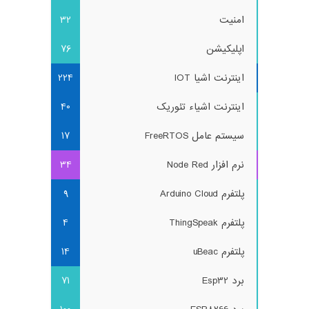
امنیت
32
اپلیکیشن
76
اینترنت اشیا IOT
224
اینترنت اشیاء تئوریک
40
سیستم عامل FreeRTOS
17
نرم افزار Node Red
34
پلتفرم Arduino Cloud
9
پلتفرم ThingSpeak
4
پلتفرم uBeac
14
برد Esp32
71