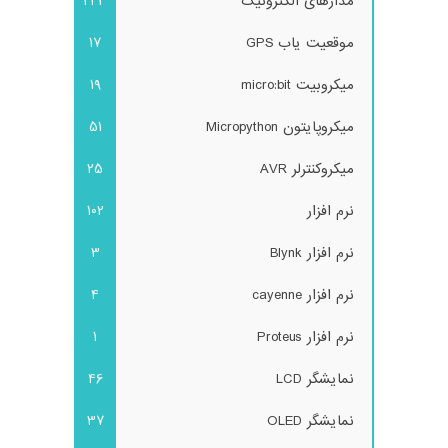
مدارهای الکترونیک
243
موقعیت یاب GPS
17
میکروبیت micro:bit
19
میکروپایتون Micropython
51
میکروکنترلر AVR
25
نرم افزار
102
نرم افزار Blynk
3
نرم افزار cayenne
4
نرم افزار Proteus
1
نمایشگر LCD
46
نمایشگر OLED
37