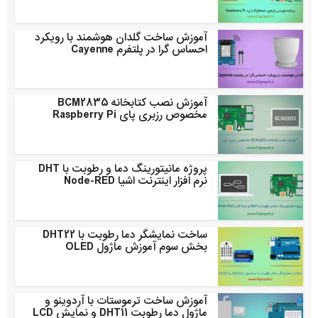
آموزش ساخت گلدان هوشمند با رویکرد
احساس گرا در پلتفرم Cayenne
آموزش نصب کتابخانه BCM2835
مخصوص رزبری پای Raspberry Pi
پروژه مانیتورینگ دما و رطوبت با DHT
نرم افزار اینترنت اشیا Node-RED
ساخت نمایشگر دما رطوبت با DHT22
بخش سوم آموزش ماژول OLED
آموزش ساخت ترموستات با آردوینو و
ماژول دما رطوبت DHT11 و نمایش LCD