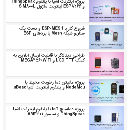
پروژه اینترنت اشیا با پلتفرم ThingSpeak
و ESP8266 اینترنت ماژول SIM800L
شروع کار با ESP-MESH و تست یک
سناریو شبکه Mesh با بردهای ESP
طراحی دیتالاگر با قابلیت ارسال آنلاین به
کمک LCD TFT و MEGA2560WIFI
پروژه مانیتور دما رطوبت محیط با
NodeMcu و پلتفرم اینترنت اشیا uBeac
پروژه دماسنج IoT با پلتفرم اینترنت اشیا
ThingSpeak و سنسور AM2301