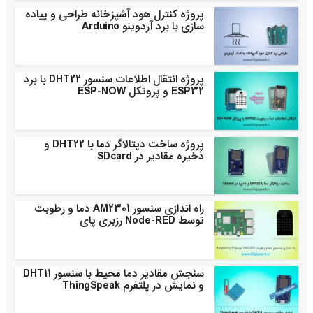
پروژه کنترل هود آشپزخانه طراحی و پیاده
سازی با برد آردوینو Arduino
پروژه انتقال اطلاعات سنسور DHT22 با برد
ESP32 و پروتکل ESP-NOW
پروژه ساخت دیتالاگر دما با DHT22 و
ذخیره مقادیر در SDcard
راه اندازی سنسور AM2301 دما و رطوبت
توسط Node-RED رزبری پای
سنجش مقادیر دما محیط با سنسور DHT11
و نمایش در پلتفرم ThingSpeak