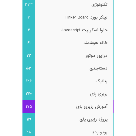
تکنولوژی
334
تینکر بورد Tinker Board
3
جاوا اسکریپت Javascript
4
خانه هوشمند
61
درایور موتور
22
دسته‌بندی
53
رباتیک
126
رزبری پای
220
آموزش رزبری پای
175
پروژه رزبری پای
119
روبو-پدیا
28