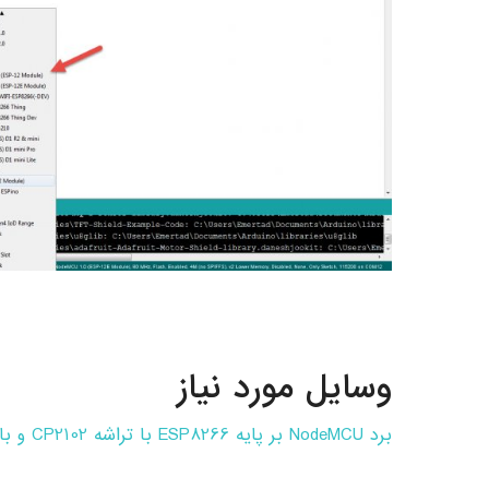
وسایل مورد نیاز
برد NodeMCU بر پایه ESP8266 با تراشه CP2102 و بادریت ۹۶۰۰