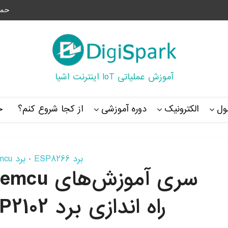
حما
آموزش عملیاتی IoT اینترنت اشیا
ل
الکترونیک
دوره آموزشی
از کجا شروع کنم؟
خ
برد ESP8266
برد Nodemcu
•
راه اندازی برد Nodemcu CP2102