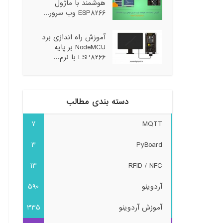
هوشمند با ماژول
ESP8266 وب سرور...
آموزش راه اندازی برد
NodeMCU بر پایه
ESP8266 با نرم...
دسته بندی مطالب
7
MQTT
3
PyBoard
13
RFID / NFC
آردوینو
590
آموزش آردوینو
335