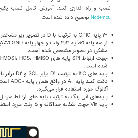
نصب و راه اندازی کنید. آموزش کامل نصب پکیج ESP8266 
Nodemcu
توضیح داده شده است.
۱۳ پایه GPIO به ترتیب با D در تصویر زیر مشخص شده است.
از سه پایه 
مشکی در تصویر مشخص شده است.
شده است.
پایه های I2C به ترتیب D1 برابر SCL و D2 برابر با SDA می‌باشد.
دقت کنید پا
آنالوگ مورد استفاده قرار می‌گیرد.
پایه‌های آبی رنگ به ترتیب پایه های ارتباط سریال TX و RX می‌باشد
پایه Vin جهت تغذیه جداگانه و ۵ ولت مورد استفاده قرار می‌گیرد.