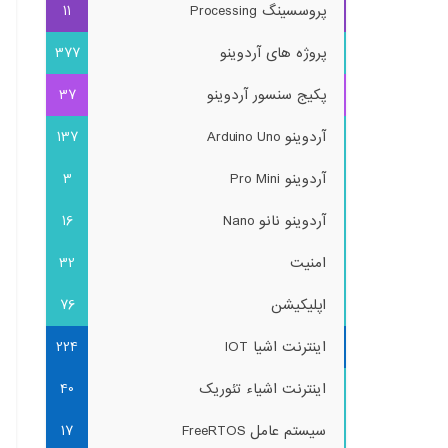
پروسسینگ Processing
11
پروژه های آردوینو
377
پکیج سنسور آردوینو
37
آردوینو Arduino Uno
137
آردوینو Pro Mini
3
آردوینو نانو Nano
16
امنیت
32
اپلیکیشن
76
اینترنت اشیا IOT
224
اینترنت اشیاء تئوریک
40
سیستم عامل FreeRTOS
17