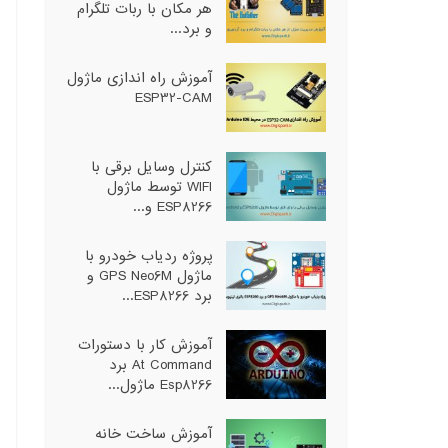
هر مکان با ربات تلگرام
و برد...
آموزش راه اندازی ماژول
ESP32-CAM
کنترل وسایل برقی با
WIFI توسط ماژول
ESP8266 و...
پروژه ردیاب خودرو با
ماژول GPS Neo6M و
برد ESP8266...
آموزش کار با دستورات
At Command برد
Esp8266 ماژول...
آموزش ساخت خانه