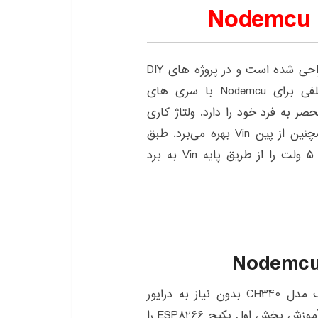
طراحی شده است و در پروژه های DIY
اینترنت اشیا بسیار کاربردی است. مدل های مختلفی برای Nodemcu با سری های
به فرد خود را دارد. ولتاژ کاری
برابر با ۳٫۳ ولت است و همچنین از پین Vin بهره می‌برد. طبق
اطلاعات ارایه شده در دیتاشیت کالا، می‌توان ورودی ۵ ولت را از طریق پایه Vin به برد
بر خلاف مدل CH340 بدون نیاز به درایور
توسط سیستم شناخته می‌شود. تنها کافیست همانند آموزش بخش اول پکیچ ESP8266 را