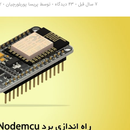
7 سال قبل
۴۳ دیدگاه
توسط
پریسا پوربلورچیان
62