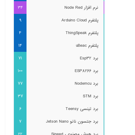
نرم افزار Node Red
34
پلتفرم Arduino Cloud
9
پلتفرم ThingSpeak
4
پلتفرم uBeac
14
برد Esp32
71
برد ESP8266
100
برد Nodemcu
77
برد STM
37
برد تینسی Teensy
6
برد جتسون نانو Jetson Nano
7
برد هوش مصنوعی Sipeed
22