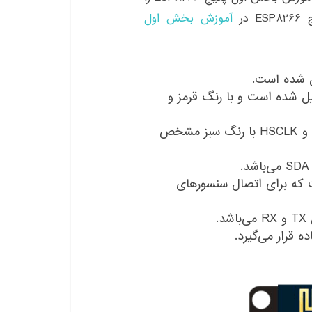
در
آموزش بخش اول
تغذیه ۳٫۳ ولت و چهار پایه GND تشکیل شده است و با رنگ قرمز و
جهت ارتباط SPI پایه های HMOSI، HCS، HMISO و HSCLK با رنگ سبز مشخص
یه A0 در واقع همان پایه ADC0 است که برای اتصال سنسورهای
.