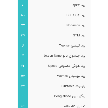
برد Esp32
71
برد ESP8266
100
برد Nodemcu
77
برد STM
37
برد تینسی Teensy
6
برد جتسون نانو Jetson Nano
7
برد هوش مصنوعی Sipeed
22
برد ویموس Wemos
54
بلوتوث Bluetooth
27
بیگل بون Beaglebone
1
تحلیل کتابخانه
124