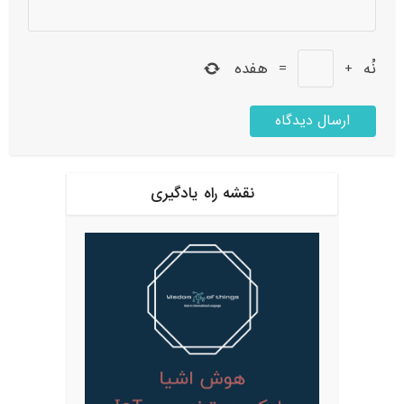
نُه
+
=
هفده
نقشه راه یادگیری