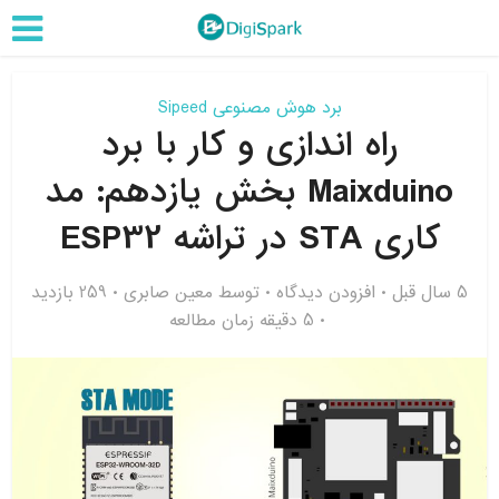
برد هوش مصنوعی Sipeed
راه اندازی و کار با برد
Maixduino بخش یازدهم: مد
کاری STA در تراشه ESP32
5 سال قبل
افزودن دیدگاه
توسط
معین صابری
259 بازدید
5 دقیقه زمان مطالعه