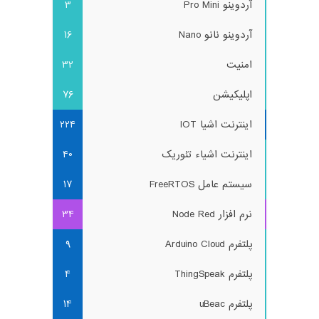
آردوینو Pro Mini
3
آردوینو نانو Nano
16
امنیت
32
اپلیکیشن
76
اینترنت اشیا IOT
224
اینترنت اشیاء تئوریک
40
سیستم عامل FreeRTOS
17
نرم افزار Node Red
34
پلتفرم Arduino Cloud
9
پلتفرم ThingSpeak
4
پلتفرم uBeac
14