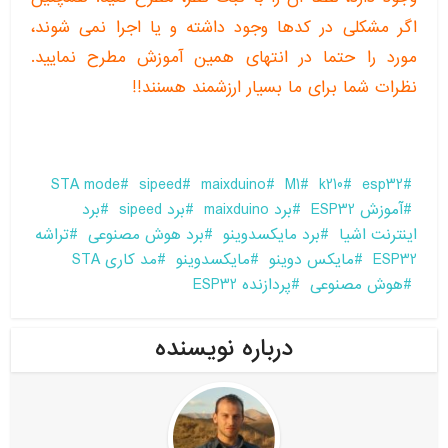
اگر مشکلی در کدها وجود داشته و یا اجرا نمی شوند،
مورد را حتما در انتهای همین آموزش مطرح نمایید.
نظرات شما برای ما بسیار ارزشمند هسنند!!
STA mode
sipeed
maixduino
M1
k210
esp32
آموزش ESP32
برد maixduino
برد sipeed
برد
اینترنت اشیا
برد مایکسدوینو
برد هوش مصنوعی
تراشه
ESP32
مایکس دوینو
مایکسدوینو
مد کاری STA
هوش مصنوعی
پردازنده ESP32
درباره نویسنده