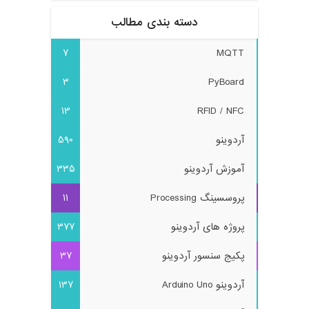
دسته بندی مطالب
7
MQTT
3
PyBoard
13
RFID / NFC
آردوینو
590
آموزش آردوینو
335
پروسسینگ Processing
11
پروژه های آردوینو
377
پکیج سنسور آردوینو
37
آردوینو Arduino Uno
137