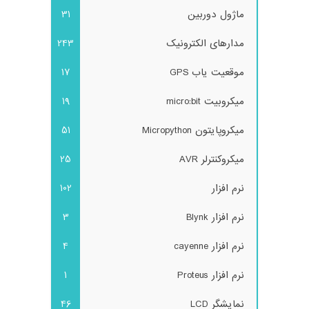
ماژول دوربین
31
مدارهای الکترونیک
243
موقعیت یاب GPS
17
میکروبیت micro:bit
19
میکروپایتون Micropython
51
میکروکنترلر AVR
25
نرم افزار
102
نرم افزار Blynk
3
نرم افزار cayenne
4
نرم افزار Proteus
1
نمایشگر LCD
46