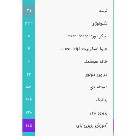
ترفند
31
تکنولوژی
334
تینکر بورد Tinker Board
3
جاوا اسکریپت Javascript
4
خانه هوشمند
61
درایور موتور
22
دسته‌بندی
53
رباتیک
126
رزبری پای
220
آموزش رزبری پای
175