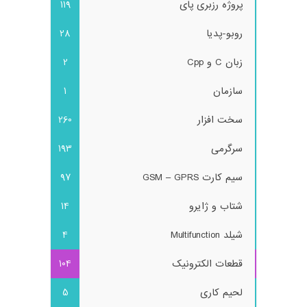
پروژه رزبری پای
119
روبو-پدیا
28
زبان C و Cpp
2
سازمان
1
سخت افزار
260
سرگرمی
193
سیم کارت GSM – GPRS
97
شتاب و ژایرو
14
شیلد Multifunction
4
قطعات الکترونیک
104
لحیم کاری
5