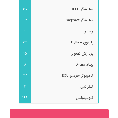
نمایشگر OLED
37
نمایشگر Segment
13
ویدیو
1
پایتون Python
32
پردازش تصویر
15
پهپاد Drone
8
کامپیوتر خودرو ECU
13
کنفرانس
2
گنو/لینوکس
168