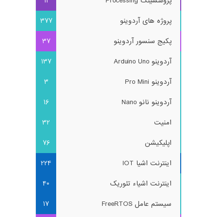
پروسسینگ Processing
11
پروژه های آردوینو
377
پکیج سنسور آردوینو
37
آردوینو Arduino Uno
137
آردوینو Pro Mini
3
آردوینو نانو Nano
16
امنیت
32
اپلیکیشن
76
اینترنت اشیا IOT
224
اینترنت اشیاء تئوریک
40
سیستم عامل FreeRTOS
17