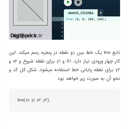
تابع line یک خط بین دو نقطه در پنجره رسم میکند. این
کار چهار ورودی نیاز دارد. X1 و y1 برای نقطه شروع و x2 و
y2 برای نقطه پایانی خط استفاده میشود. شکل کل کد و
نحو آن به صورت زیر خواهد بود
line(x1, y1, x2, y2);