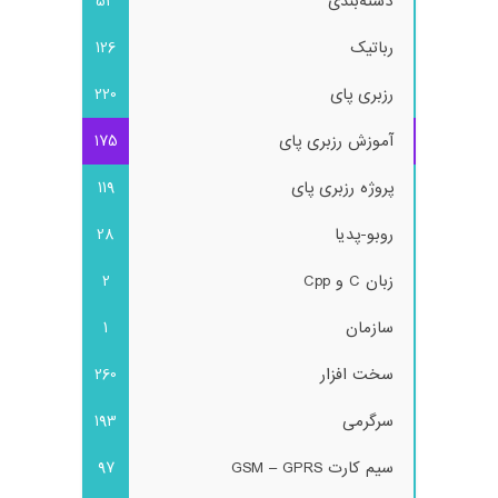
دسته‌بندی
53
رباتیک
126
رزبری پای
220
آموزش رزبری پای
175
پروژه رزبری پای
119
روبو-پدیا
28
زبان C و Cpp
2
سازمان
1
سخت افزار
260
سرگرمی
193
سیم کارت GSM – GPRS
97