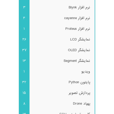
نرم افزار Blynk
3
نرم افزار cayenne
4
نرم افزار Proteus
1
نمایشگر LCD
46
نمایشگر OLED
37
نمایشگر Segment
13
ویدیو
1
پایتون Python
32
پردازش تصویر
15
پهپاد Drone
8