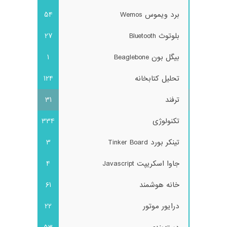
برد ویموس Wemos
54
بلوتوث Bluetooth
27
بیگل بون Beaglebone
1
تحلیل کتابخانه
124
ترفند
31
تکنولوژی
334
تینکر بورد Tinker Board
3
جاوا اسکریپت Javascript
4
خانه هوشمند
61
درایور موتور
22