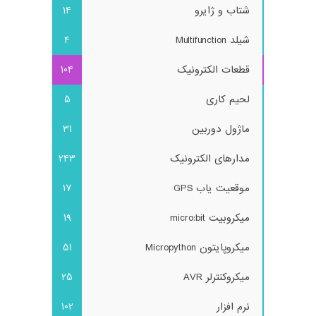
شتاب و ژایرو
14
شیلد Multifunction
4
قطعات الکترونیک
104
لحیم کاری
5
ماژول دوربین
31
مدارهای الکترونیک
243
موقعیت یاب GPS
17
میکروبیت micro:bit
19
میکروپایتون Micropython
51
میکروکنترلر AVR
25
نرم افزار
102