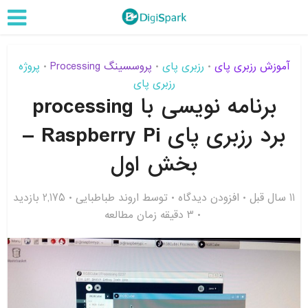
آموزش رزبری پای
رزبری پای
پروسسینگ Processing
پروژه
•
•
•
رزبری پای
برنامه نویسی با processing
برد رزبری پای Raspberry Pi –
بخش اول
11 سال قبل
افزودن دیدگاه
توسط
اروند طباطبایی
2,175 بازدید
3 دقیقه زمان مطالعه