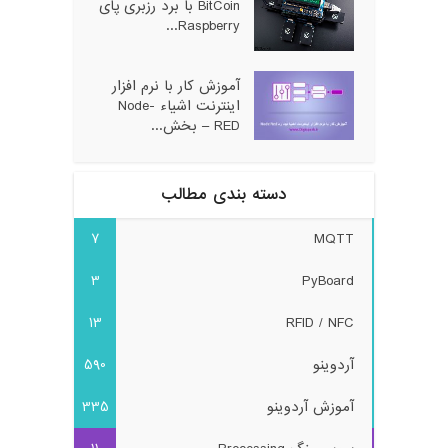
BitCoin با برد رزبری پای
Raspberry...
آموزش کار با نرم افزار
اینترنت اشیاء Node-
RED – بخش...
دسته بندی مطالب
7
MQTT
3
PyBoard
13
RFID / NFC
آردوینو
590
آموزش آردوینو
335