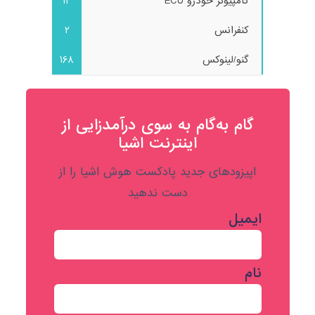
کامپیوتر خودرو ECU
13
کنفرانس
2
گنو/لینوکس
168
گام به‌گام به‌ سوی درآمدزایی از
اینترنت اشیا
اپیزودهای جدید پادکست هوش اشیا را از
دست ندهید
ایمیل
نام