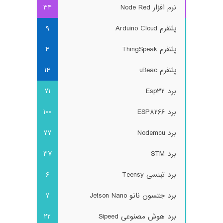
نرم افزار Node Red
34
پلتفرم Arduino Cloud
9
پلتفرم ThingSpeak
4
پلتفرم uBeac
14
برد Esp32
71
برد ESP8266
100
برد Nodemcu
77
برد STM
37
برد تینسی Teensy
6
برد جتسون نانو Jetson Nano
7
برد هوش مصنوعی Sipeed
22