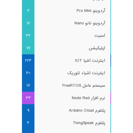
آردوینو Pro Mini
3
آردوینو نانو Nano
16
امنیت
32
اپلیکیشن
76
اینترنت اشیا IOT
224
اینترنت اشیاء تئوریک
40
سیستم عامل FreeRTOS
17
نرم افزار Node Red
34
پلتفرم Arduino Cloud
9
پلتفرم ThingSpeak
4