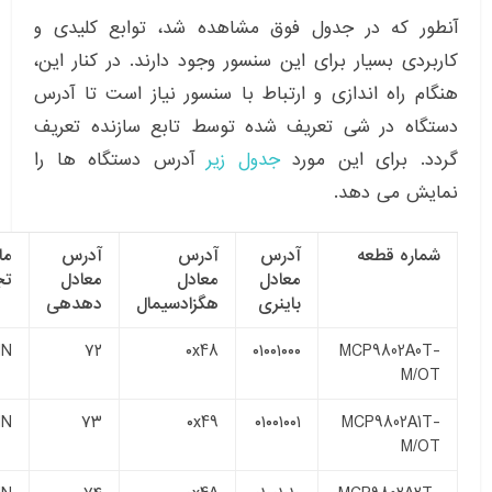
آنطور که در جدول فوق مشاهده شد، توابع کلیدی و
کاربردی بسیار برای این سنسور وجود دارند. در کنار این،
هنگام راه اندازی و ارتباط با سنسور نیاز است تا آدرس
دستگاه در شی تعریف شده توسط تابع سازنده تعریف
گردد. برای این مورد
جدول زیر
آدرس دستگاه ها را
نمایش می دهد.
شماره قطعه
آدرس
آدرس
آدرس
ما
معادل
معادل
معادل
تج
باینری
هگزادسیمال
دهدهی
NN
۷۲
۰x48
۰۱۰۰۱۰۰۰
MCP9802A0T-
M/OT
NN
۷۳
۰x49
۰۱۰۰۱۰۰۱
MCP9802A1T-
M/OT