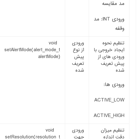
مد مقایسه
ورودی INT: مد
وقفه
تنظیم نحوه
ورودی
void
ایجاد خروجی با
از نوع
setAlertMode(alert_mode_t
ورودی های از
پیش
alertMode)
پیش تعریف
تعریف
شده
شده
ورودی ها:
ACTIVE_LOW
ACTIVE_HIGH
تنظیم میزان
ورودی
void
دقت اندازه
جهت
setResolution(resolution_t