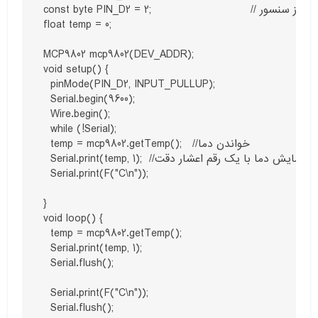
const byte PIN_D2 = 2;                            // پایه جهت دریافت آلارم از سنسور

float temp = 0;

MCP9802 mcp9802(DEV_ADDR);

void setup() {

  pinMode(PIN_D2, INPUT_PULLUP);

  Serial.begin(9600);

  Wire.begin();

  while (!Serial);

  temp = mcp9802.getTemp();   //خواندن دما

  Serial.print(temp, 1);  //نمایش دما با یک رقم اعشار دقت

  Serial.print(F("C\n"));

}

void loop() {

  temp = mcp9802.getTemp();

  Serial.print(temp, 1);

  Serial.flush();

  Serial.print(F("C\n"));

  Serial.flush();
