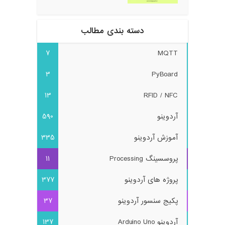
دسته بندی مطالب
7
MQTT
3
PyBoard
13
RFID / NFC
آردوینو
590
آموزش آردوینو
335
پروسسینگ Processing
11
پروژه های آردوینو
377
پکیج سنسور آردوینو
37
آردوینو Arduino Uno
137