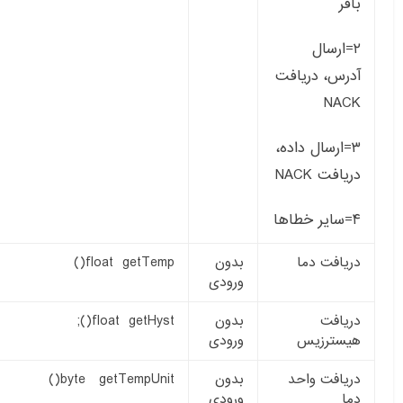
بافر
۲=ارسال
آدرس، دریافت
NACK
۳=ارسال داده،
دریافت NACK
۴=سایر خطاها
دریافت دما
بدون
float getTemp()
ورودی
دریافت
بدون
float getHyst();
هیسترزیس
ورودی
دریافت واحد
بدون
byte getTempUnit()
دما
ورودی