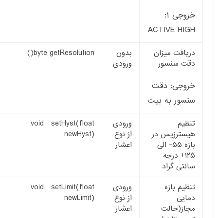
خروجی ۱:
ACTIVE HIGH
دریافت میزان
بدون
byte getResolution()
دقت سنسور
ورودی
خروجی: دقت
سنسور به بیت
تنظیم
ورودی
void setHyst(float
هیسترزیس در
از نوع
newHyst)
بازه ۵۵- الی
اعشار
۱۲۵+ درجه
سانتی گراد
تنظیم بازه
ورودی
void setLimit(float
دمایی
از نوع
newLimit)
مجاز(حالت
اعشار