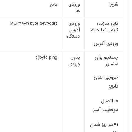
شرح
ورودی
تابع
ها
تابع سازنده
ورودی
MCP9802(byte devAddr)
کلاس کتابخانه
آدرس
دستگاه
ورودی آدرس
جستجو برای
بدون
byte ping()
سنسور
ورودی
خروجی های
تابع:
۰: اتصال
موفقیت آمیز
۱=سر ریز شدن