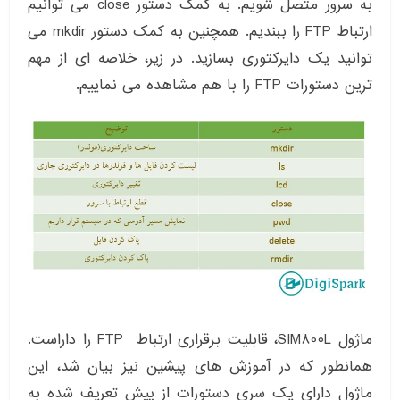
به سرور متصل شویم. به کمک دستور close می توانیم
ارتباط FTP را ببندیم. همچنین به کمک دستور mkdir می
توانید یک دایرکتوری بسازید. در زیر، خلاصه ای از مهم
ترین دستورات FTP را با هم مشاهده می نماییم.
ماژول SIM800L، قابلیت برقراری ارتباط FTP را داراست.
همانطور که در آموزش های پیشین نیز بیان شد، این
ماژول دارای یک سری دستورات از پیش تعریف شده به