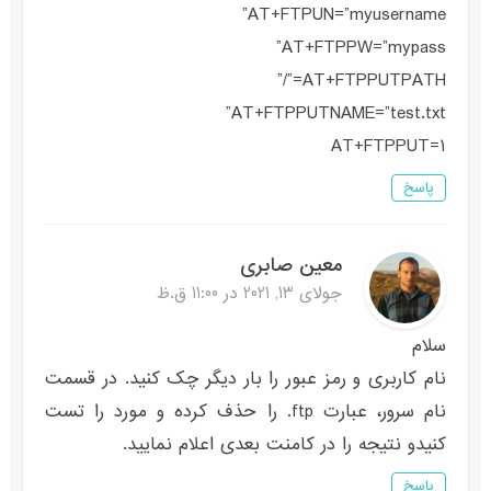
AT+FTPUN=”myusername”
AT+FTPPW=”mypass”
AT+FTPPUTPATH=”/”
AT+FTPPUTNAME=”test.txt”
AT+FTPPUT=1
پاسخ
معین صابری
جولای 13, 2021 در 11:00 ق.ظ
سلام
نام کاربری و رمز عبور را بار دیگر چک کنید. در قسمت
نام سرور، عبارت ftp. را حذف کرده و مورد را تست
کنیدو نتیجه را در کامنت بعدی اعلام نمایید.
پاسخ