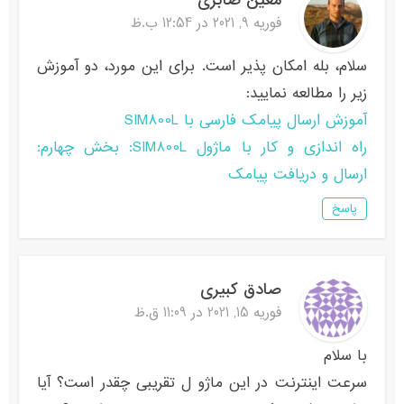
معین صابری
فوریه 9, 2021 در 12:54 ب.ظ
سلام، بله امکان پذیر است. برای این مورد، دو آموزش
زیر را مطالعه نمایید:
آموزش ارسال پیامک فارسی با SIM800L
راه اندازی و کار با ماژول SIM800L: بخش چهارم:
ارسال و دریافت پیامک
پاسخ
صادق کبیری
فوریه 15, 2021 در 11:09 ق.ظ
با سلام
سرعت اینترنت در این ماژو ل تقریبی چقدر است؟ آیا