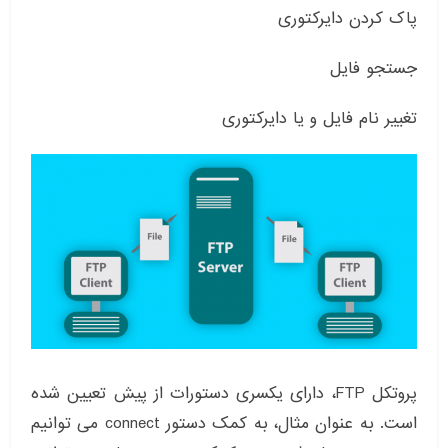
پاک کردن دایرکتوری
جستجو فایل
تغییر نام فایل و یا دایرکتوری
پروتکل FTP، دارای یکسری دستورات از پیش تعیین شده
است. به عنوان مثال، به کمک دستور connect می توانیم