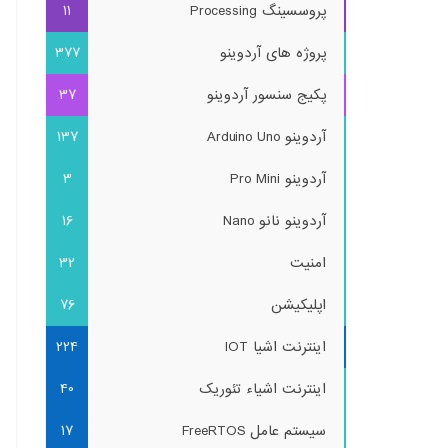
پروسسینگ Processing
11
پروژه های آردوینو
377
پکیج سنسور آردوینو
37
آردوینو Arduino Uno
137
آردوینو Pro Mini
3
آردوینو نانو Nano
16
امنیت
32
اپلیکیشن
76
اینترنت اشیا IOT
224
اینترنت اشیاء تئوریک
40
سیستم عامل FreeRTOS
17