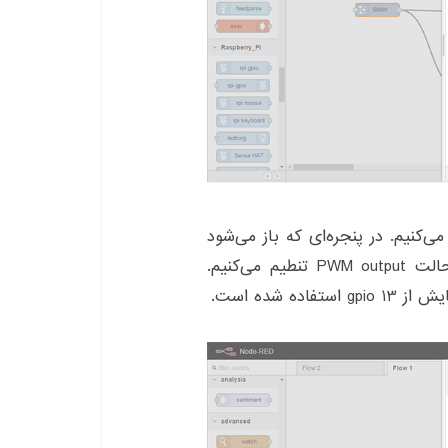
PW ایتدا بر روی نود rpi gpio کلیک می‌کنیم. در پنجره‌ای که باز می‌شود
همانند تصویر زیر در سطر دوم گزینه type را روی حالت PWM output تنطیم می‌کنیم.