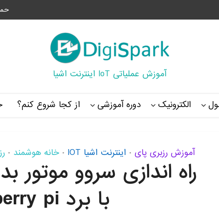
حما
آموزش عملیاتی IoT اینترنت اشیا
ل
الکترونیک
دوره آموزشی
از کجا شروع کنم؟
خ
آموزش رزبری پای
اینترنت اشیا IOT
خانه هوشمند
رز
•
•
•
راه اندازی سروو موتور ب
با برد Raspberry pi