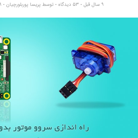
9 سال قبل
۵۳ دیدگاه
توسط
پریسا پوربلورچیان
69