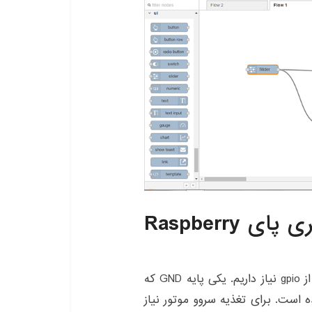
اتصال پین‌های GPIO برد رزبری پای Raspberry
به طور معمول به سه پایه از gpio نیاز داریم. یکی پایه GND که
زبری پای متصل شده است. برای تغذیه سروو موتور نیاز