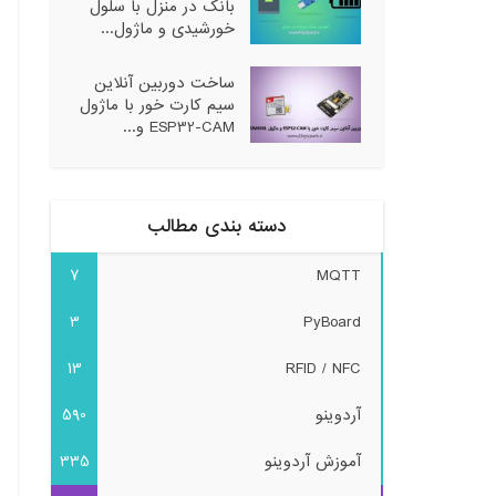
بانک در منزل با سلول
خورشیدی و ماژول...
ساخت دوربین آنلاین
سیم کارت خور با ماژول
ESP32-CAM و...
دسته بندی مطالب
7
MQTT
3
PyBoard
13
RFID / NFC
آردوینو
590
آموزش آردوینو
335