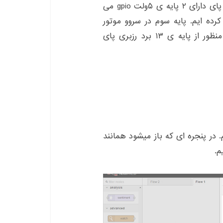
به ولتاژ ۵ ولت داریم. همانطور که میدانید برد رزبری پای دارای ۲ پایه ی ۵ولت gpio می
رده ایم. پایه سوم در سروو موتور
توسط موج مربعی یا PWM فرمان می‌گیرد. به این منظور از پایه ی ۱۳ برد رزبری پای
. در پنجره ای که باز میشود همانند