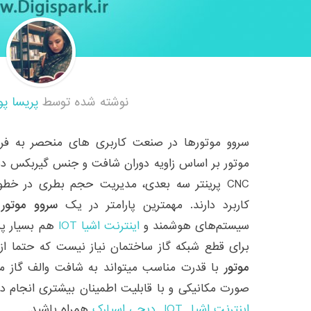
نوشته شده توسط
پریسا پو
سروو موتورها در صنعت کاربری های منحصر به فرد
موتور بر اساس زاویه دوران شافت و جنس گیربکس دس
CNC پرینتر سه بعدی، مدیریت حجم بطری در خطوط
کاربرد دارند. مهمترین پارامتر در یک
سروو موتور
ز
سیستم‌های هوشمند و
اینترنت اشیا IOT
هم بسیار پرک
برای قطع شبکه گاز ساختمان نیاز نیست که حتما از
موتور
با قدرت مناسب میتواند به شافت والف گاز مت
صورت مکانیکی و با قابلیت اطمینان بیشتری انجام ده
اینترنت اشیا IOT
دیجی اسپارک
همراه باشید.