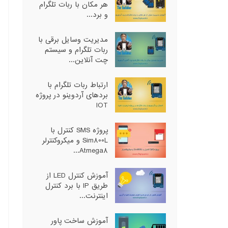
هر مکان با ربات تلگرام
و برد...
مدیریت وسایل برقی با
ربات تلگرام و سیستم
چت آنلاین...
ارتباط ربات تلگرام با
بردهای آردوینو در پروژه
IOT
پروژه SMS کنترل با
Sim800L و میکروکنترلر
Atmega8...
آموزش کنترل LED از
طریق IP با برد کنترل
اینترنت...
آموزش ساخت پاور