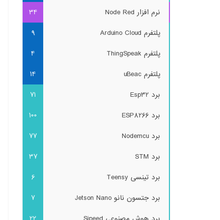
نرم افزار Node Red
34
پلتفرم Arduino Cloud
9
پلتفرم ThingSpeak
4
پلتفرم uBeac
14
برد Esp32
71
برد ESP8266
100
برد Nodemcu
77
برد STM
37
برد تینسی Teensy
6
برد جتسون نانو Jetson Nano
7
برد هوش مصنوعی Sipeed
22