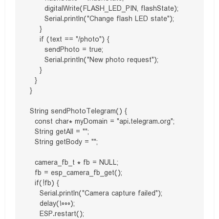
      digitalWrite(FLASH_LED_PIN, flashState);

      Serial.println("Change flash LED state");

    }

    if (text == "/photo") {

      sendPhoto = true;

      Serial.println("New photo request");

    }

  }

}

String sendPhotoTelegram() {

  const char* myDomain = "api.telegram.org";

  String getAll = "";

  String getBody = "";

  camera_fb_t * fb = NULL;

  fb = esp_camera_fb_get();  

  if(!fb) {

    Serial.println("Camera capture failed");

    delay(1000);

    ESP.restart();
