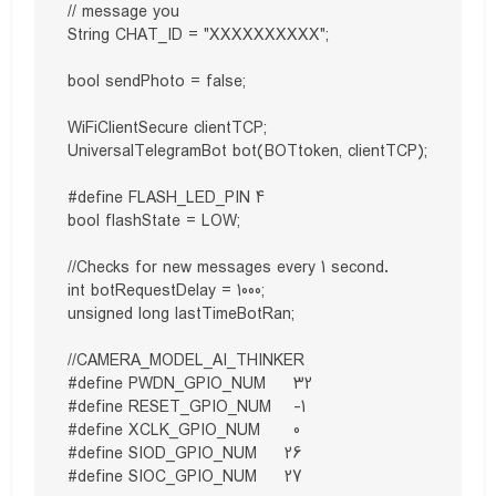
// message you

String CHAT_ID = "XXXXXXXXXX";

bool sendPhoto = false;

WiFiClientSecure clientTCP;

UniversalTelegramBot bot(BOTtoken, clientTCP);

#define FLASH_LED_PIN 4

bool flashState = LOW;

//Checks for new messages every 1 second.

int botRequestDelay = 1000;

unsigned long lastTimeBotRan;

//CAMERA_MODEL_AI_THINKER

#define PWDN_GPIO_NUM     32

#define RESET_GPIO_NUM    -1

#define XCLK_GPIO_NUM      0

#define SIOD_GPIO_NUM     26

#define SIOC_GPIO_NUM     27
