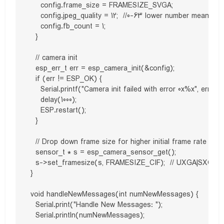
    config.frame_size = FRAMESIZE_SVGA;

    config.jpeg_quality = 12;  //0-63 lower number means hig
    config.fb_count = 1;

  }

  // camera init

  esp_err_t err = esp_camera_init(&config);

  if (err != ESP_OK) {

    Serial.printf("Camera init failed with error 0x%x", err);

    delay(1000);

    ESP.restart();

  }

  // Drop down frame size for higher initial frame rate

  sensor_t * s = esp_camera_sensor_get();

  s->set_framesize(s, FRAMESIZE_CIF);  // UXGA|SXG
}

void handleNewMessages(int numNewMessages) {

  Serial.print("Handle New Messages: ");

  Serial.println(numNewMessages);
