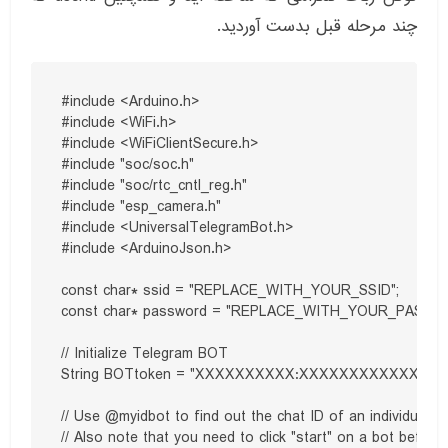
چند مرحله قبل بدست آوردید.
#include <Arduino.h>

#include <WiFi.h>

#include <WiFiClientSecure.h>

#include "soc/soc.h"

#include "soc/rtc_cntl_reg.h"

#include "esp_camera.h"

#include <UniversalTelegramBot.h>

#include <ArduinoJson.h>

const char* ssid = "REPLACE_WITH_YOUR_SSID";

const char* password = "REPLACE_WITH_YOUR_PASSWO
// Initialize Telegram BOT

String BOTtoken = "XXXXXXXXXX:XXXXXXXXXXXXXXXXXX
// Use @myidbot to find out the chat ID of an individual or
// Also note that you need to click "start" on a bot before i