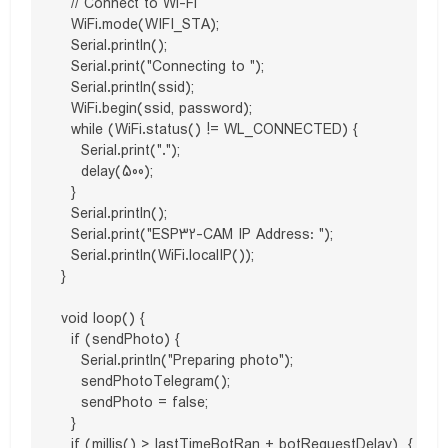
  // Connect to Wi-Fi

  WiFi.mode(WIFI_STA);

  Serial.println();

  Serial.print("Connecting to ");

  Serial.println(ssid);

  WiFi.begin(ssid, password);  

  while (WiFi.status() != WL_CONNECTED) {

    Serial.print(".");

    delay(500);

  }

  Serial.println();

  Serial.print("ESP32-CAM IP Address: ");

  Serial.println(WiFi.localIP()); 

}

void loop() {

  if (sendPhoto) {

    Serial.println("Preparing photo");

    sendPhotoTelegram(); 

    sendPhoto = false; 

  }

  if (millis() > lastTimeBotRan + botRequestDelay)  {
