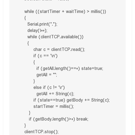
    while ((startTimer + waitTime) > millis())

    {

      Serial.print(".");

      delay(100);      

      while (clientTCP.available()) 

      {

          char c = clientTCP.read();

          if (c == '\n') 

          {

            if (getAll.length()==0) state=true; 

            getAll = "";

          } 

          else if (c != '\r')

            getAll += String(c);

          if (state==true) getBody += String(c);

          startTimer = millis();

       }

       if (getBody.length()>0) break;

    }

    clientTCP.stop();
