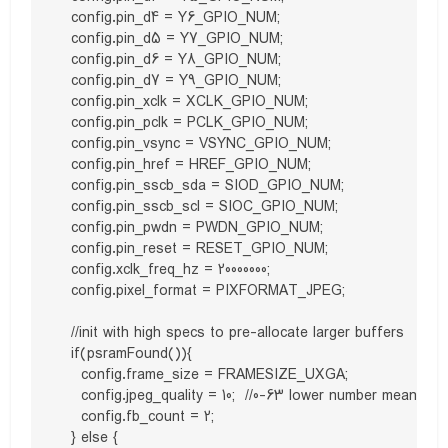
  config.pin_d4 = Y6_GPIO_NUM;

  config.pin_d5 = Y7_GPIO_NUM;

  config.pin_d6 = Y8_GPIO_NUM;

  config.pin_d7 = Y9_GPIO_NUM;

  config.pin_xclk = XCLK_GPIO_NUM;

  config.pin_pclk = PCLK_GPIO_NUM;

  config.pin_vsync = VSYNC_GPIO_NUM;

  config.pin_href = HREF_GPIO_NUM;

  config.pin_sscb_sda = SIOD_GPIO_NUM;

  config.pin_sscb_scl = SIOC_GPIO_NUM;

  config.pin_pwdn = PWDN_GPIO_NUM;

  config.pin_reset = RESET_GPIO_NUM;

  config.xclk_freq_hz = 20000000;

  config.pixel_format = PIXFORMAT_JPEG;

  //init with high specs to pre-allocate larger buffers

  if(psramFound()){

    config.frame_size = FRAMESIZE_UXGA;

    config.jpeg_quality = 10;  //0-63 lower number means high
    config.fb_count = 2;

  } else {
