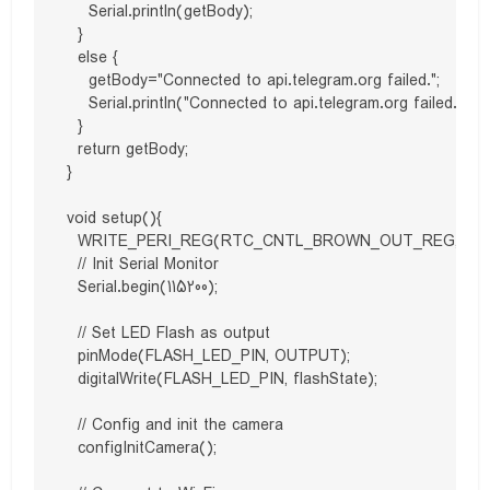
    Serial.println(getBody);

  }

  else {

    getBody="Connected to api.telegram.org failed.";

    Serial.println("Connected to api.telegram.org failed.");

  }

  return getBody;

}

void setup(){

  WRITE_PERI_REG(RTC_CNTL_BROWN_OUT_REG, 0); 

  // Init Serial Monitor

  Serial.begin(115200);

  // Set LED Flash as output

  pinMode(FLASH_LED_PIN, OUTPUT);

  digitalWrite(FLASH_LED_PIN, flashState);

  // Config and init the camera

  configInitCamera();
