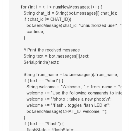
  for (int i = 0; i < numNewMessages; i++) {

    String chat_id = String(bot.messages[i].chat_id);

    if (chat_id != CHAT_ID){

      bot.sendMessage(chat_id, "Unauthorized user", "");

      continue;

    }

    // Print the received message

    String text = bot.messages[i].text;

    Serial.println(text);

    String from_name = bot.messages[i].from_name;

    if (text == "/start") {

      String welcome = "Welcome , " + from_name + "\n";

      welcome += "Use the following commands to interact
      welcome += "/photo : takes a new photo\n";

      welcome += "/flash : toggles flash LED \n";

      bot.sendMessage(CHAT_ID, welcome, "");

    }

    if (text == "/flash") {

      flashState = !flashState;
