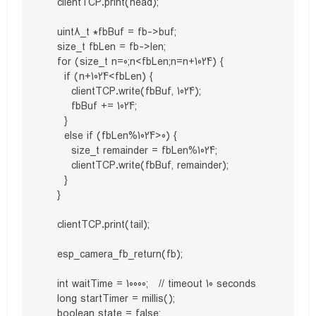
    clientTCP.print(head);

    uint8_t *fbBuf = fb->buf;

    size_t fbLen = fb->len;

    for (size_t n=0;n<fbLen;n=n+1024) {

      if (n+1024<fbLen) {

        clientTCP.write(fbBuf, 1024);

        fbBuf += 1024;

      }

      else if (fbLen%1024>0) {

        size_t remainder = fbLen%1024;

        clientTCP.write(fbBuf, remainder);

      }

    }  

    clientTCP.print(tail);

    esp_camera_fb_return(fb);

    int waitTime = 10000;   // timeout 10 seconds

    long startTimer = millis();

    boolean state = false;
