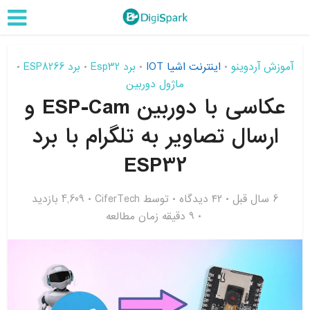
آموزش آردوینو
اینترنت اشیا IOT
برد Esp32
برد ESP8266
•
•
•
•
ماژول دوربین
عکاسی با دوربین ESP-Cam و
ارسال تصاویر به تلگرام با برد
ESP32
6 سال قبل
۴۲ دیدگاه
توسط
CiferTech
4,609 بازدید
9 دقیقه زمان مطالعه