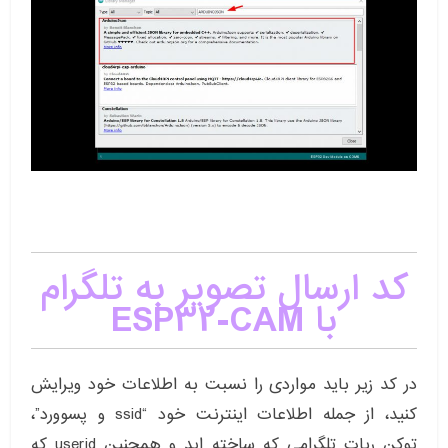
کد ارسال تصویر به تلگرام
با ESP32-CAM
در کد زیر باید مواردی را نسبت به اطلاعات خود ویرایش
کنید، از جمله اطلاعات اینترنت خود “ssid و پسوورد”،
توکن ربات تلگرامی که ساخته اید و همچنین userid که