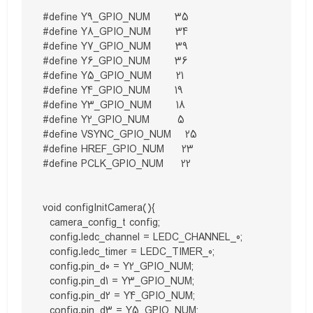
#define Y9_GPIO_NUM       35

#define Y8_GPIO_NUM       34

#define Y7_GPIO_NUM       39

#define Y6_GPIO_NUM       36

#define Y5_GPIO_NUM       21

#define Y4_GPIO_NUM       19

#define Y3_GPIO_NUM       18

#define Y2_GPIO_NUM        5

#define VSYNC_GPIO_NUM    25

#define HREF_GPIO_NUM     23

#define PCLK_GPIO_NUM     22

void configInitCamera(){

  camera_config_t config;

  config.ledc_channel = LEDC_CHANNEL_0;

  config.ledc_timer = LEDC_TIMER_0;

  config.pin_d0 = Y2_GPIO_NUM;

  config.pin_d1 = Y3_GPIO_NUM;

  config.pin_d2 = Y4_GPIO_NUM;

  config.pin_d3 = Y5_GPIO_NUM;
