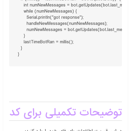
    int numNewMessages = bot.getUpdates(bot.last_messag
    while (numNewMessages) {

      Serial.println("got response");

      handleNewMessages(numNewMessages);

      numNewMessages = bot.getUpdates(bot.last_message_
    }

    lastTimeBotRan = millis();

  }

}
توضیحات تکمیلی برای کد