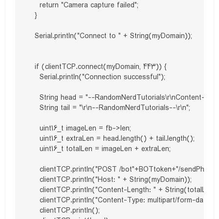
    return "Camera capture failed";

  }  

  Serial.println("Connect to " + String(myDomain));

  if (clientTCP.connect(myDomain, 443)) {

    Serial.println("Connection successful");

    String head = "--RandomNerdTutorials\r\nContent-Dispo
    String tail = "\r\n--RandomNerdTutorials--\r\n";

    uint16_t imageLen = fb->len;

    uint16_t extraLen = head.length() + tail.length();

    uint16_t totalLen = imageLen + extraLen;

    clientTCP.println("POST /bot"+BOTtoken+"/sendPhoto HT
    clientTCP.println("Host: " + String(myDomain));

    clientTCP.println("Content-Length: " + String(totalLen));
    clientTCP.println("Content-Type: multipart/form-data;
    clientTCP.println();
