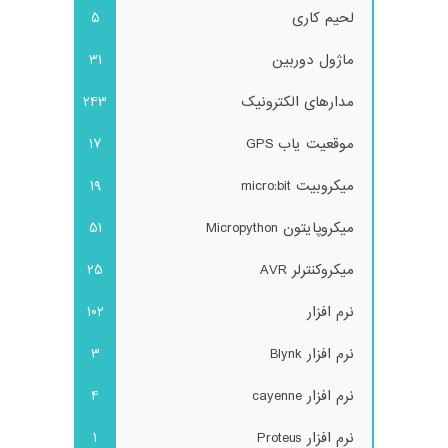
لحیم کاری
5
ماژول دوربین
31
مدارهای الکترونیک
243
موقعیت یاب GPS
17
میکروبیت micro:bit
19
میکروپایتون Micropython
51
میکروکنترلر AVR
25
نرم افزار
102
نرم افزار Blynk
3
نرم افزار cayenne
4
نرم افزار Proteus
1