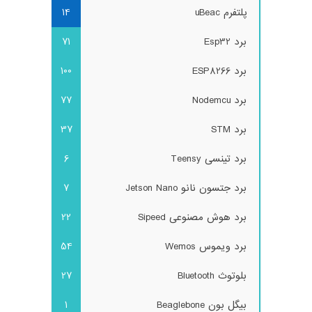
پلتفرم uBeac
14
برد Esp32
71
برد ESP8266
100
برد Nodemcu
77
برد STM
37
برد تینسی Teensy
6
برد جتسون نانو Jetson Nano
7
برد هوش مصنوعی Sipeed
22
برد ویموس Wemos
54
بلوتوث Bluetooth
27
بیگل بون Beaglebone
1