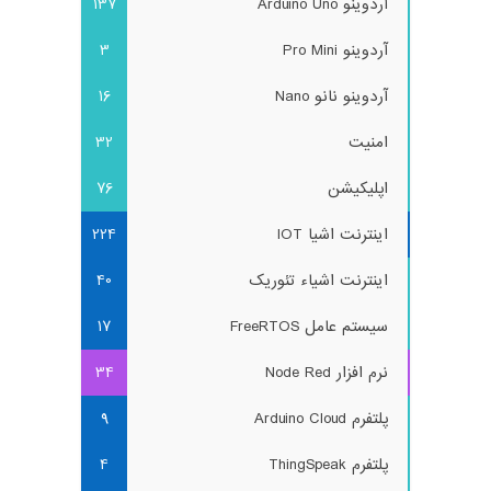
آردوینو Arduino Uno
137
آردوینو Pro Mini
3
آردوینو نانو Nano
16
امنیت
32
اپلیکیشن
76
اینترنت اشیا IOT
224
اینترنت اشیاء تئوریک
40
سیستم عامل FreeRTOS
17
نرم افزار Node Red
34
پلتفرم Arduino Cloud
9
پلتفرم ThingSpeak
4