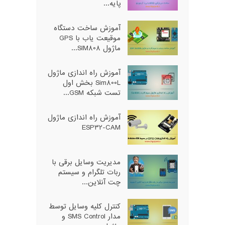
پایه...
آموزش ساخت دستگاه
موقیعت یاب با GPS
ماژول SIM808...
آموزش راه اندازی ماژول
Sim800L بخش اول
تست شبکه GSM...
آموزش راه اندازی ماژول
ESP32-CAM
مدیریت وسایل برقی با
ربات تلگرام و سیستم
چت آنلاین...
کنترل کلیه وسایل توسط
مدار SMS Control و