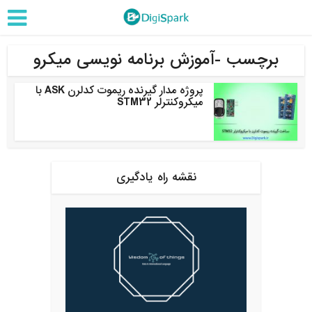
برچسب -آموزش برنامه نویسی میکرو
پروژه مدار گیرنده ریموت کدلرن ASK با
میکروکنترلر STM32
نقشه راه یادگیری