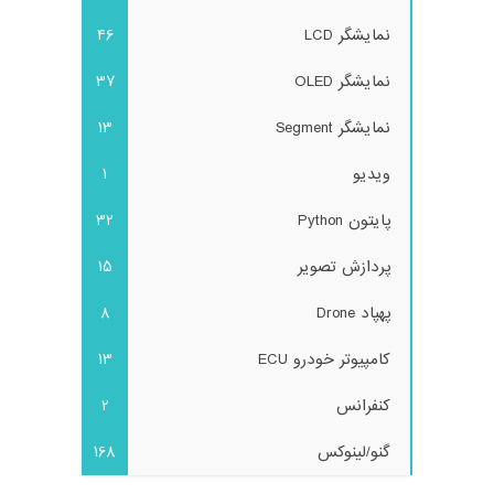
نمایشگر LCD
46
نمایشگر OLED
37
نمایشگر Segment
13
ویدیو
1
پایتون Python
32
پردازش تصویر
15
پهپاد Drone
8
کامپیوتر خودرو ECU
13
کنفرانس
2
گنو/لینوکس
168