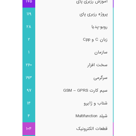
آموزش رزبری پای
175
پروژه رزبری پای
119
روبو-پدیا
28
زبان C و Cpp
2
سازمان
1
سخت افزار
260
سرگرمی
193
سیم کارت GSM – GPRS
97
شتاب و ژایرو
14
شیلد Multifunction
4
قطعات الکترونیک
104