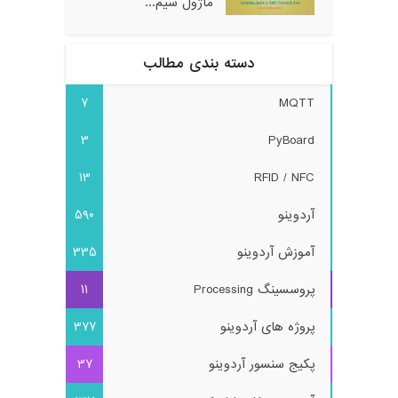
ماژول سیم...
دسته بندی مطالب
7
MQTT
3
PyBoard
13
RFID / NFC
آردوینو
590
آموزش آردوینو
335
پروسسینگ Processing
11
پروژه های آردوینو
377
پکیج سنسور آردوینو
37