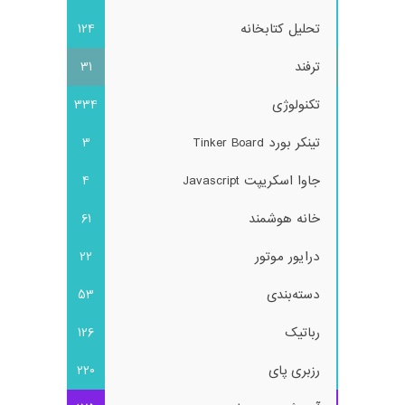
تحلیل کتابخانه
124
ترفند
31
تکنولوژی
334
تینکر بورد Tinker Board
3
جاوا اسکریپت Javascript
4
خانه هوشمند
61
درایور موتور
22
دسته‌بندی
53
رباتیک
126
رزبری پای
220