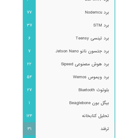
برد Nodemcu
77
برد STM
37
برد تینسی Teensy
6
برد جتسون نانو Jetson Nano
7
برد هوش مصنوعی Sipeed
22
برد ویموس Wemos
54
بلوتوث Bluetooth
27
بیگل بون Beaglebone
1
تحلیل کتابخانه
124
ترفند
31