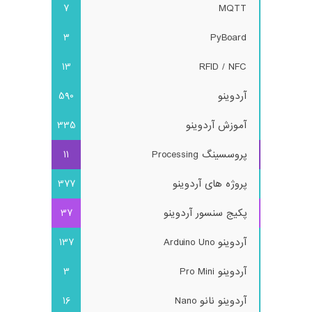
7
MQTT
3
PyBoard
13
RFID / NFC
آردوینو
590
آموزش آردوینو
335
پروسسینگ Processing
11
پروژه های آردوینو
377
پکیج سنسور آردوینو
37
آردوینو Arduino Uno
137
آردوینو Pro Mini
3
آردوینو نانو Nano
16