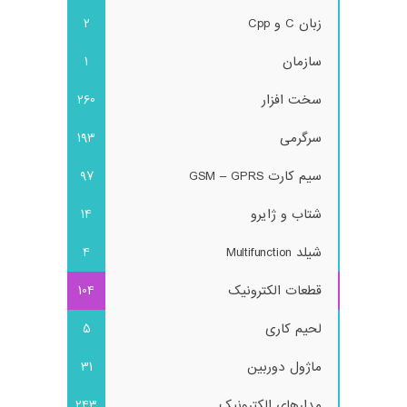
زبان C و Cpp
2
سازمان
1
سخت افزار
260
سرگرمی
193
سیم کارت GSM – GPRS
97
شتاب و ژایرو
14
شیلد Multifunction
4
قطعات الکترونیک
104
لحیم کاری
5
ماژول دوربین
31
مدارهای الکترونیک
243