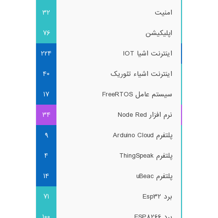
امنیت
32
اپلیکیشن
76
اینترنت اشیا IOT
224
اینترنت اشیاء تئوریک
40
سیستم عامل FreeRTOS
17
نرم افزار Node Red
34
پلتفرم Arduino Cloud
9
پلتفرم ThingSpeak
4
پلتفرم uBeac
14
برد Esp32
71
برد ESP8266
100