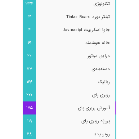
تکنولوژی
334
تینکر بورد Tinker Board
3
جاوا اسکریپت Javascript
4
خانه هوشمند
61
درایور موتور
22
دسته‌بندی
53
رباتیک
126
رزبری پای
220
آموزش رزبری پای
175
پروژه رزبری پای
119
روبو-پدیا
28