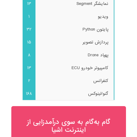
نمایشگر Segment
13
ویدیو
1
پایتون Python
32
پردازش تصویر
15
پهپاد Drone
8
کامپیوتر خودرو ECU
13
کنفرانس
2
گنو/لینوکس
168
گام به‌گام به‌ سوی درآمدزایی از
اینترنت اشیا