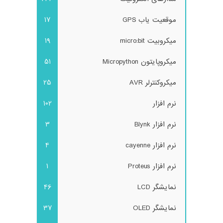
موقعیت یاب GPS
17
میکروبیت micro:bit
19
میکروپایتون Micropython
51
میکروکنترلر AVR
25
نرم افزار
102
نرم افزار Blynk
3
نرم افزار cayenne
4
نرم افزار Proteus
1
نمایشگر LCD
46
نمایشگر OLED
37