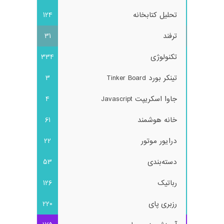
تحلیل کتابخانه
124
ترفند
31
تکنولوژی
334
تینکر بورد Tinker Board
3
جاوا اسکریپت Javascript
4
خانه هوشمند
61
درایور موتور
22
دسته‌بندی
53
رباتیک
126
رزبری پای
220