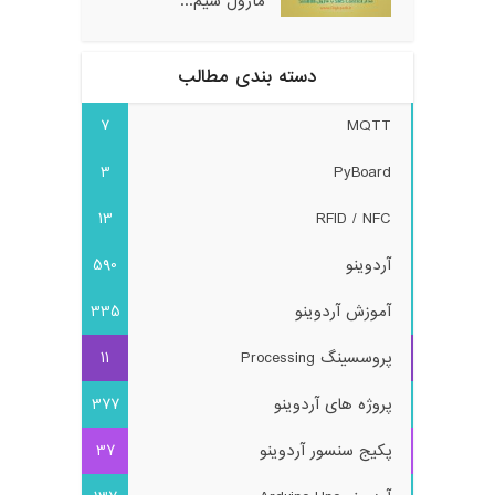
ماژول سیم...
دسته بندی مطالب
7
MQTT
3
PyBoard
13
RFID / NFC
آردوینو
590
آموزش آردوینو
335
پروسسینگ Processing
11
پروژه های آردوینو
377
پکیج سنسور آردوینو
37