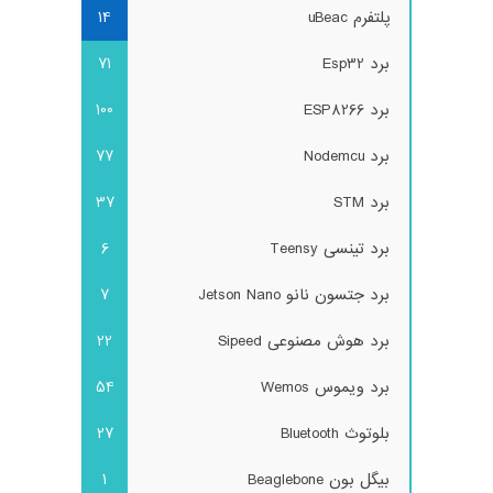
پلتفرم uBeac
14
برد Esp32
71
برد ESP8266
100
برد Nodemcu
77
برد STM
37
برد تینسی Teensy
6
برد جتسون نانو Jetson Nano
7
برد هوش مصنوعی Sipeed
22
برد ویموس Wemos
54
بلوتوث Bluetooth
27
بیگل بون Beaglebone
1