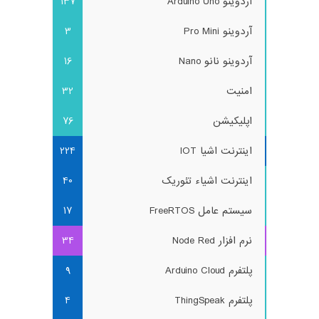
آردوینو Arduino Uno
137
آردوینو Pro Mini
3
آردوینو نانو Nano
16
امنیت
32
اپلیکیشن
76
اینترنت اشیا IOT
224
اینترنت اشیاء تئوریک
40
سیستم عامل FreeRTOS
17
نرم افزار Node Red
34
پلتفرم Arduino Cloud
9
پلتفرم ThingSpeak
4