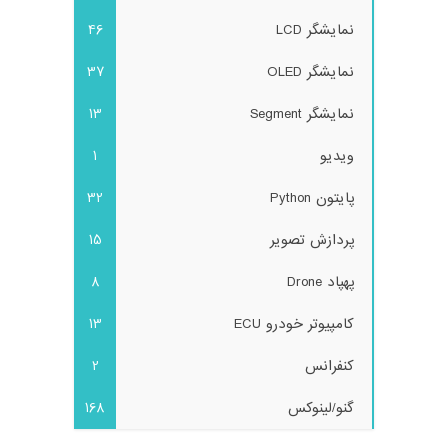
نمایشگر LCD
46
نمایشگر OLED
37
نمایشگر Segment
13
ویدیو
1
پایتون Python
32
پردازش تصویر
15
پهپاد Drone
8
کامپیوتر خودرو ECU
13
کنفرانس
2
گنو/لینوکس
168