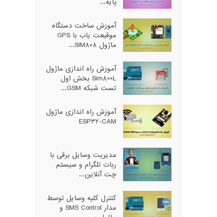
پایه...
آموزش ساخت دستگاه
موقیعت یاب با GPS
ماژول SIM808...
آموزش راه اندازی ماژول
Sim800L بخش اول
تست شبکه GSM...
آموزش راه اندازی ماژول
ESP32-CAM
مدیریت وسایل برقی با
ربات تلگرام و سیستم
چت آنلاین...
کنترل کلیه وسایل توسط
مدار SMS Control و