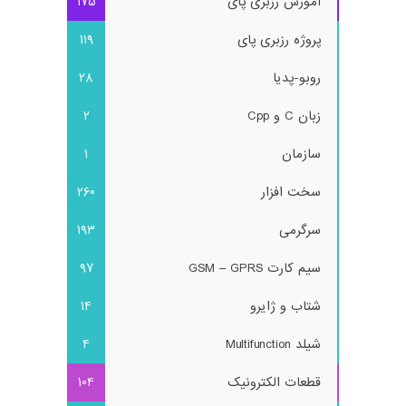
آموزش رزبری پای
175
پروژه رزبری پای
119
روبو-پدیا
28
زبان C و Cpp
2
سازمان
1
سخت افزار
260
سرگرمی
193
سیم کارت GSM – GPRS
97
شتاب و ژایرو
14
شیلد Multifunction
4
قطعات الکترونیک
104