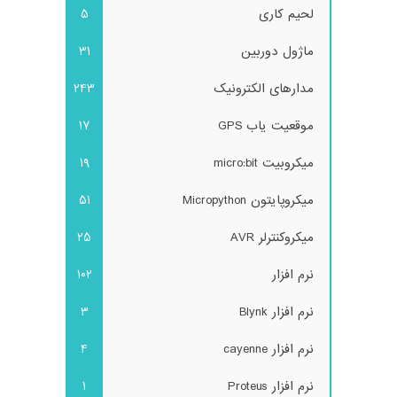
لحیم کاری
5
ماژول دوربین
31
مدارهای الکترونیک
243
موقعیت یاب GPS
17
میکروبیت micro:bit
19
میکروپایتون Micropython
51
میکروکنترلر AVR
25
نرم افزار
102
نرم افزار Blynk
3
نرم افزار cayenne
4
نرم افزار Proteus
1