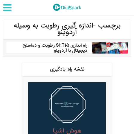
برچسب -اندازه گیری رطوبت به وسیله
آردوینو
راه اندازی SHT15 رطوبت و دماسنج
دیجیتال با آردوینو
نقشه راه یادگیری