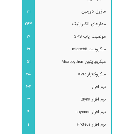
ماژول دوربین
31
مدارهای الکترونیک
243
موقعیت یاب GPS
17
میکروبیت micro:bit
19
میکروپایتون Micropython
51
میکروکنترلر AVR
25
نرم افزار
102
نرم افزار Blynk
3
نرم افزار cayenne
4
نرم افزار Proteus
1