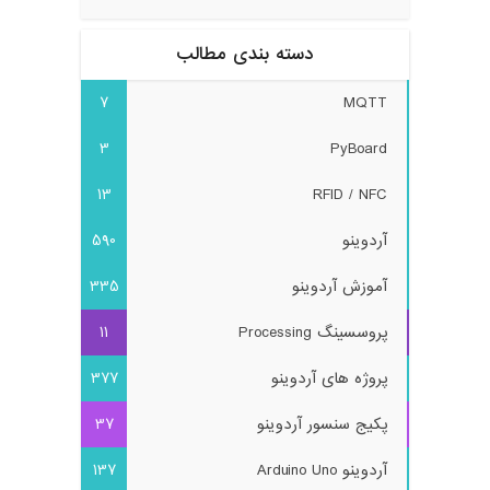
دسته بندی مطالب
7
MQTT
3
PyBoard
13
RFID / NFC
آردوینو
590
آموزش آردوینو
335
پروسسینگ Processing
11
پروژه های آردوینو
377
پکیج سنسور آردوینو
37
آردوینو Arduino Uno
137