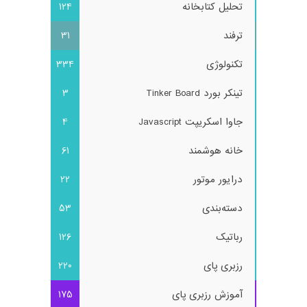
تحلیل کتابخانه
124
ترفند
31
تکنولوژی
334
تینکر بورد Tinker Board
3
جاوا اسکریپت Javascript
4
خانه هوشمند
61
درایور موتور
22
دسته‌بندی
53
رباتیک
126
رزبری پای
220
آموزش رزبری پای
175