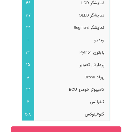
نمایشگر LCD
46
نمایشگر OLED
37
نمایشگر Segment
13
ویدیو
1
پایتون Python
32
پردازش تصویر
15
پهپاد Drone
8
کامپیوتر خودرو ECU
13
کنفرانس
2
گنو/لینوکس
168