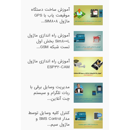
آموزش ساخت دستگاه
موقیعت یاب با GPS
ماژول SIM808...
آموزش راه اندازی ماژول
Sim800L بخش اول
تست شبکه GSM...
آموزش راه اندازی ماژول
ESP32-CAM
مدیریت وسایل برقی با
ربات تلگرام و سیستم
چت آنلاین...
کنترل کلیه وسایل توسط
مدار SMS Control و
ماژول سیم...