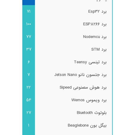
برد Esp32
71
برد ESP8266
100
برد Nodemcu
77
برد STM
37
برد تینسی Teensy
6
برد جتسون نانو Jetson Nano
7
برد هوش مصنوعی Sipeed
22
برد ویموس Wemos
54
بلوتوث Bluetooth
27
بیگل بون Beaglebone
1