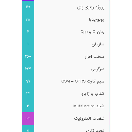
پروژه رزبری پای
119
روبو-پدیا
28
زبان C و Cpp
2
سازمان
1
سخت افزار
260
سرگرمی
193
سیم کارت GSM – GPRS
97
شتاب و ژایرو
14
شیلد Multifunction
4
قطعات الکترونیک
104
لحیم کاری
5