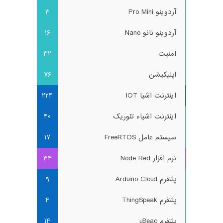
آردوینو Pro Mini
3
آردوینو نانو Nano
16
امنیت
32
اپلیکیشن
76
اینترنت اشیا IOT
224
اینترنت اشیاء تئوریک
40
سیستم عامل FreeRTOS
17
نرم افزار Node Red
34
پلتفرم Arduino Cloud
9
پلتفرم ThingSpeak
4
پلتفرم uBeac
14