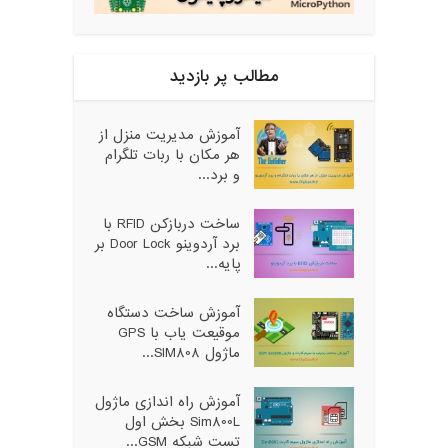
مطالب پر بازدید
آموزش مدیریت منزل از
هر مکان با ربات تلگرام
و برد...
ساخت دربازکن RFID با
برد آردوینو Door Lock بر
پایه...
آموزش ساخت دستگاه
موقیعت یاب با GPS
ماژول SIM808...
آموزش راه اندازی ماژول
Sim800L بخش اول
تست شبکه GSM...