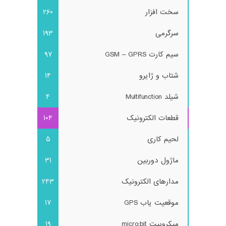
سخت افزار
260
سرگرمی
193
سیم کارت GSM – GPRS
97
شتاب و ژایرو
14
شیلد Multifunction
4
قطعات الکترونیک
104
لحیم کاری
5
ماژول دوربین
31
مدارهای الکترونیک
243
موقعیت یاب GPS
17
میکروبیت micro:bit
19