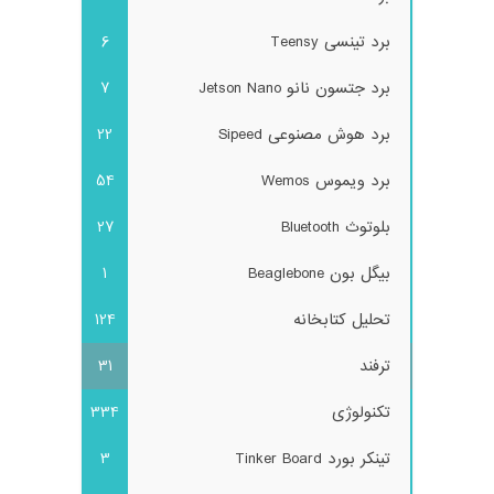
برد تینسی Teensy
6
برد جتسون نانو Jetson Nano
7
برد هوش مصنوعی Sipeed
22
برد ویموس Wemos
54
بلوتوث Bluetooth
27
بیگل بون Beaglebone
1
تحلیل کتابخانه
124
ترفند
31
تکنولوژی
334
تینکر بورد Tinker Board
3