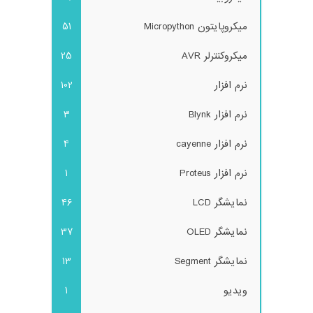
میکروپایتون Micropython
51
میکروکنترلر AVR
25
نرم افزار
102
نرم افزار Blynk
3
نرم افزار cayenne
4
نرم افزار Proteus
1
نمایشگر LCD
46
نمایشگر OLED
37
نمایشگر Segment
13
ویدیو
1