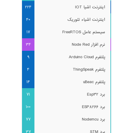
اینترنت اشیا IOT
224
اینترنت اشیاء تئوریک
40
سیستم عامل FreeRTOS
17
نرم افزار Node Red
34
پلتفرم Arduino Cloud
9
پلتفرم ThingSpeak
4
پلتفرم uBeac
14
برد Esp32
71
برد ESP8266
100
برد Nodemcu
77
برد STM
37