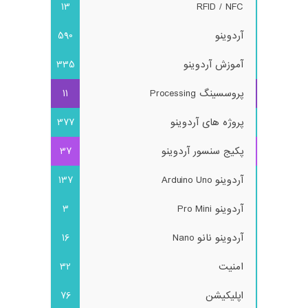
13
RFID / NFC
آردوینو
590
آموزش آردوینو
335
پروسسینگ Processing
11
پروژه های آردوینو
377
پکیج سنسور آردوینو
37
آردوینو Arduino Uno
137
آردوینو Pro Mini
3
آردوینو نانو Nano
16
امنیت
32
اپلیکیشن
76