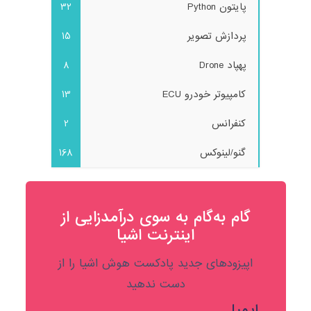
پایتون Python
32
پردازش تصویر
15
پهپاد Drone
8
کامپیوتر خودرو ECU
13
کنفرانس
2
گنو/لینوکس
168
گام به‌گام به‌ سوی درآمدزایی از
اینترنت اشیا
اپیزودهای جدید پادکست هوش اشیا را از
دست ندهید
ایمیل