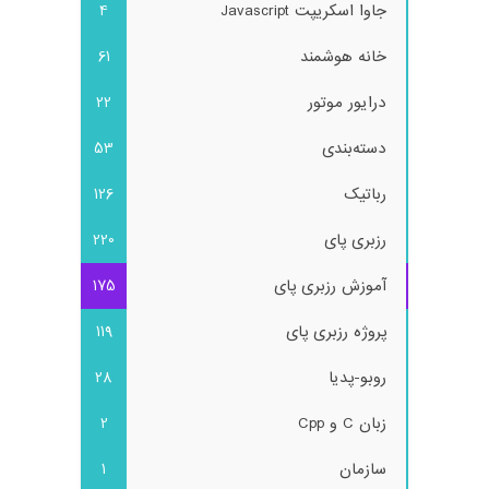
جاوا اسکریپت Javascript
4
خانه هوشمند
61
درایور موتور
22
دسته‌بندی
53
رباتیک
126
رزبری پای
220
آموزش رزبری پای
175
پروژه رزبری پای
119
روبو-پدیا
28
زبان C و Cpp
2
سازمان
1