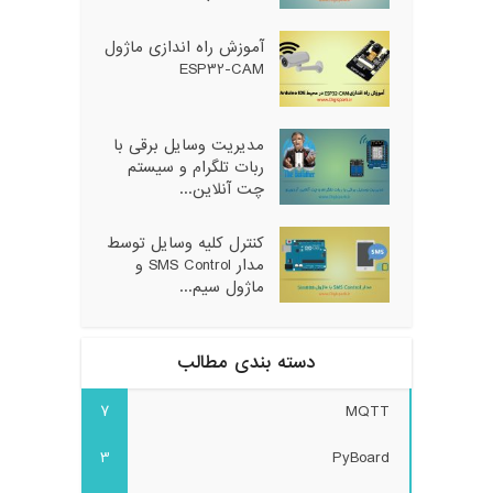
آموزش راه اندازی ماژول
ESP32-CAM
مدیریت وسایل برقی با
ربات تلگرام و سیستم
چت آنلاین...
کنترل کلیه وسایل توسط
مدار SMS Control و
ماژول سیم...
دسته بندی مطالب
7
MQTT
3
PyBoard