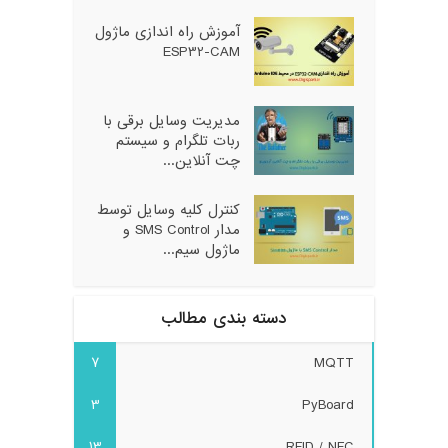
آموزش راه اندازی ماژول
ESP32-CAM
مدیریت وسایل برقی با
ربات تلگرام و سیستم
چت آنلاین...
کنترل کلیه وسایل توسط
مدار SMS Control و
ماژول سیم...
دسته بندی مطالب
7
MQTT
3
PyBoard
13
RFID / NFC