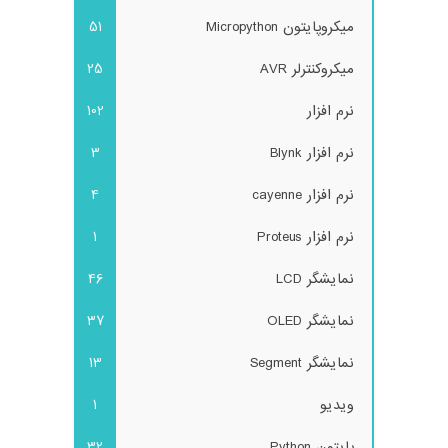
میکروپایتون Micropython
51
میکروکنترلر AVR
25
نرم افزار
102
نرم افزار Blynk
3
نرم افزار cayenne
4
نرم افزار Proteus
1
نمایشگر LCD
46
نمایشگر OLED
37
نمایشگر Segment
13
ویدیو
1
پایتون Python
32