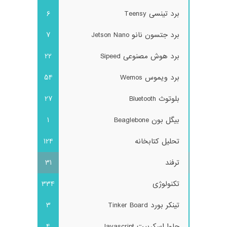
برد تینسی Teensy
6
برد جتسون نانو Jetson Nano
7
برد هوش مصنوعی Sipeed
22
برد ویموس Wemos
54
بلوتوث Bluetooth
27
بیگل بون Beaglebone
1
تحلیل کتابخانه
124
ترفند
31
تکنولوژی
334
تینکر بورد Tinker Board
3
جاوا اسکریپت Javascript
4