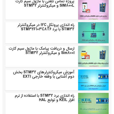
پروژه تماس تلفنی با ماژول سیم کارت
SIM800L و میکروکنترلر STM32
راه اندازی پروتکل I2C در میکروکنترلر
STM32 با برد STM32F103C8T6
ارسال و دریافت پیامک با ماژول سیم کارت
Sim800l و میکروکنترلر STM32
آموزش میکروکنترلرهای STM32 بخش
دوم آشنایی با وقفه خارجی EXTI
راه اندازی برد STM32 با استفاده از نرم
افزار KEIL و توابع HAL