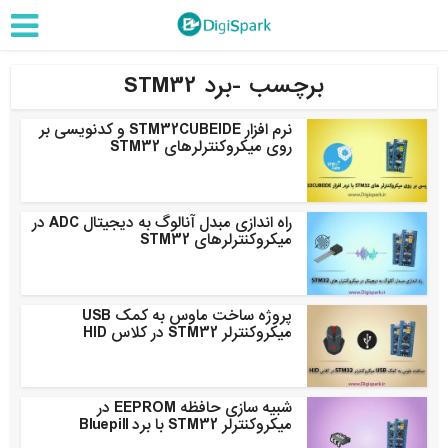
برچسب -برد STM32
نرم افزار STM32CUBEIDE و کدنویسی بر
روی میکروکنترلرهای STM32
راه اندازی مبدل آنالوگ به دیجیتال ADC در
میکروکنترلرهای STM32
پروژه ساخت ماوس به کمک USB
میکروکنترلر STM32 در کلاس HID
شبیه سازی حافظه EEPROM در
میکروکنترلر STM32 با برد Bluepill