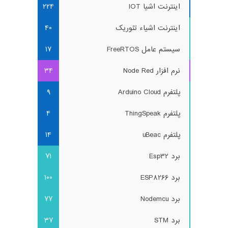
اینترنت اشیا IOT
224
اینترنت اشیاء تئوریک
40
سیستم عامل FreeRTOS
17
نرم افزار Node Red
34
پلتفرم Arduino Cloud
9
پلتفرم ThingSpeak
4
پلتفرم uBeac
14
برد Esp32
71
برد ESP8266
100
برد Nodemcu
77
برد STM
37