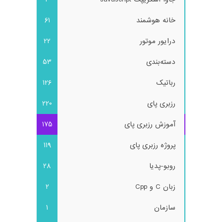
خانه هوشمند
61
درایور موتور
22
دسته‌بندی
53
رباتیک
126
رزبری پای
220
آموزش رزبری پای
175
پروژه رزبری پای
119
روبو-پدیا
28
زبان C و Cpp
2
سازمان
1