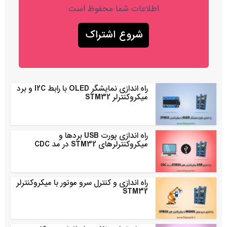
اطلاعات شما محفوظ است
راه اندازی نمایشگر OLED با رابط I2C و برد
میکروکنترلر STM32
راه اندازی پورت USB بردها و
میکروکنترلرهای STM32 در مد CDC
راه اندازی و کنترل سرو موتور با میکروکنترلر
STM32