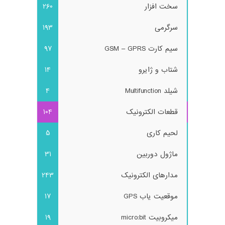
سخت افزار
260
سرگرمی
193
سیم کارت GSM – GPRS
97
شتاب و ژایرو
14
شیلد Multifunction
4
قطعات الکترونیک
104
لحیم کاری
5
ماژول دوربین
31
مدارهای الکترونیک
243
موقعیت یاب GPS
17
میکروبیت micro:bit
19