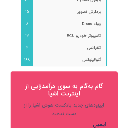
پردازش تصویر
15
پهپاد Drone
8
کامپیوتر خودرو ECU
13
کنفرانس
2
گنو/لینوکس
168
گام به‌گام به‌ سوی درآمدزایی از
اینترنت اشیا
اپیزودهای جدید پادکست هوش اشیا را از
دست ندهید
ایمیل