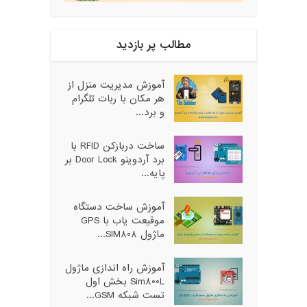
مطالب پر بازدید
آموزش مدیریت منزل از
هر مکان با ربات تلگرام
و برد...
ساخت دربازکن RFID با
برد آردوینو Door Lock بر
پایه...
آموزش ساخت دستگاه
موقیعت یاب با GPS
ماژول SIM808...
آموزش راه اندازی ماژول
Sim800L بخش اول
تست شبکه GSM...