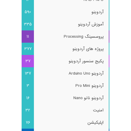
آردوینو
590
آموزش آردوینو
335
پروسسینگ Processing
11
پروژه های آردوینو
377
پکیج سنسور آردوینو
37
آردوینو Arduino Uno
137
آردوینو Pro Mini
3
آردوینو نانو Nano
16
امنیت
32
اپلیکیشن
76