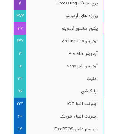
پروسسینگ Processing
11
پروژه های آردوینو
377
پکیج سنسور آردوینو
37
آردوینو Arduino Uno
137
آردوینو Pro Mini
3
آردوینو نانو Nano
16
امنیت
32
اپلیکیشن
76
اینترنت اشیا IOT
224
اینترنت اشیاء تئوریک
40
سیستم عامل FreeRTOS
17