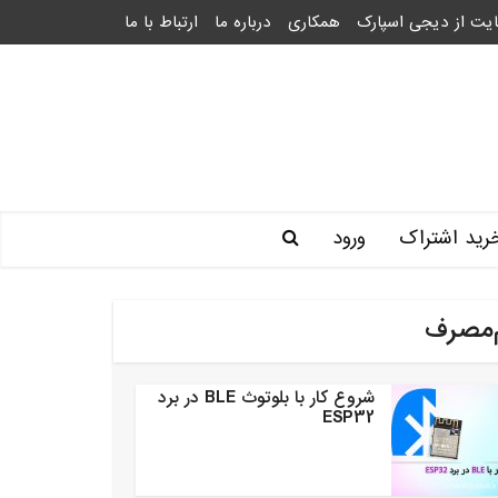
یت از دیجی اسپارک
همکاری
درباره ما
ارتباط با ما
رید اشتراک
ورود
‌مصرف
شروع کار با بلوتوث BLE در برد
ESP32