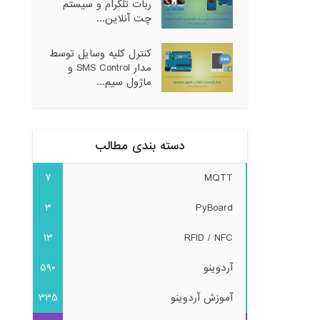
ربات تلگرام و سیستم
چت آنلاین...
کنترل کلیه وسایل توسط
مدار SMS Control و
ماژول سیم...
دسته بندی مطالب
7
MQTT
3
PyBoard
13
RFID / NFC
آردوینو
590
آموزش آردوینو
335