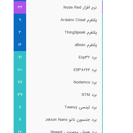
نرم افزار Node Red
34
پلتفرم Arduino Cloud
9
پلتفرم ThingSpeak
4
پلتفرم uBeac
14
برد Esp32
71
برد ESP8266
100
برد Nodemcu
77
برد STM
37
برد تینسی Teensy
6
برد جتسون نانو Jetson Nano
7
برد هوش مصنوعی Sipeed
22