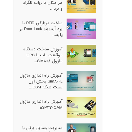
هر مکان با ربات تلگرام
و برد...
ساخت دربازکن RFID با
برد آردوینو Door Lock بر
پایه...
آموزش ساخت دستگاه
موقیعت یاب با GPS
ماژول SIM808...
آموزش راه اندازی ماژول
Sim800L بخش اول
تست شبکه GSM...
آموزش راه اندازی ماژول
ESP32-CAM
مدیریت وسایل برقی با