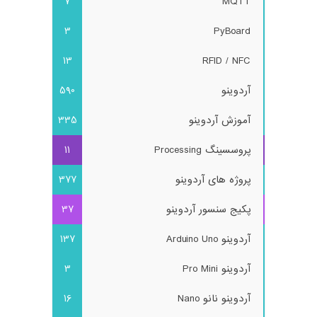
7
MQTT
3
PyBoard
13
RFID / NFC
آردوینو
590
آموزش آردوینو
335
پروسسینگ Processing
11
پروژه های آردوینو
377
پکیج سنسور آردوینو
37
آردوینو Arduino Uno
137
آردوینو Pro Mini
3
آردوینو نانو Nano
16