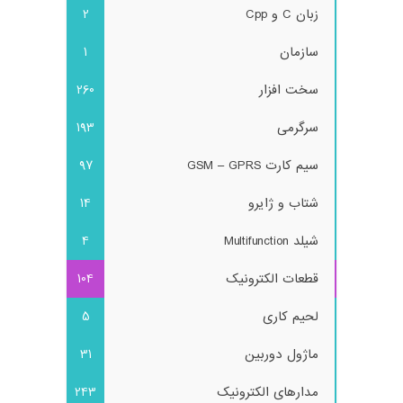
زبان C و Cpp
2
سازمان
1
سخت افزار
260
سرگرمی
193
سیم کارت GSM – GPRS
97
شتاب و ژایرو
14
شیلد Multifunction
4
قطعات الکترونیک
104
لحیم کاری
5
ماژول دوربین
31
مدارهای الکترونیک
243