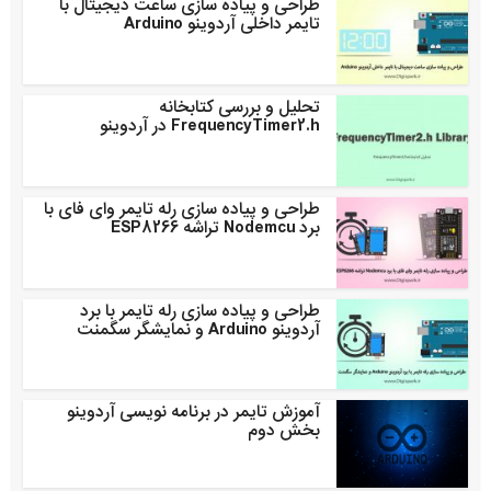
طراحی و پیاده سازی ساعت دیجیتال با
تایمر داخلی آردوینو Arduino
تحلیل و بررسی کتابخانه
FrequencyTimer2.h در آردوینو
طراحی و پیاده سازی رله تایمر وای فای با
برد Nodemcu تراشه ESP8266
طراحی و پیاده سازی رله تایمر با برد
آردوینو Arduino و نمایشگر سگمنت
آموزش تایمر در برنامه نویسی آردوینو
بخش دوم