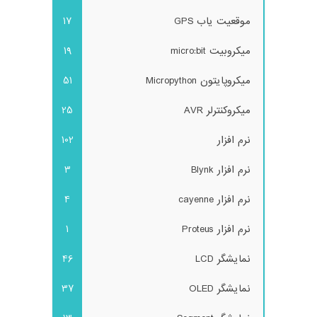
موقعیت یاب GPS
17
میکروبیت micro:bit
19
میکروپایتون Micropython
51
میکروکنترلر AVR
25
نرم افزار
102
نرم افزار Blynk
3
نرم افزار cayenne
4
نرم افزار Proteus
1
نمایشگر LCD
46
نمایشگر OLED
37