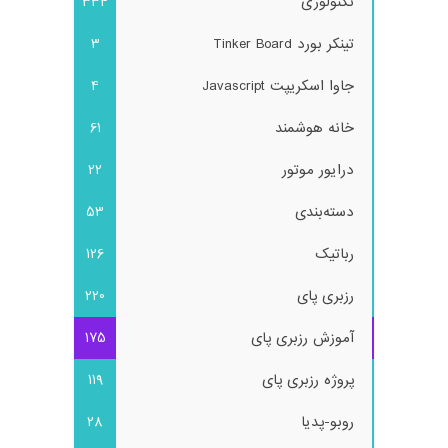
تکنولوژی
334
تینکر بورد Tinker Board
3
جاوا اسکریپت Javascript
4
خانه هوشمند
61
درایور موتور
22
دسته‌بندی
53
رباتیک
126
رزبری پای
220
آموزش رزبری پای
175
پروژه رزبری پای
119
روبو-پدیا
28