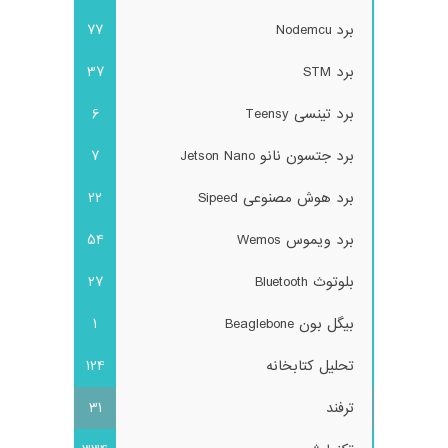
برد Nodemcu
77
برد STM
37
برد تینسی Teensy
6
برد جتسون نانو Jetson Nano
7
برد هوش مصنوعی Sipeed
22
برد ویموس Wemos
54
بلوتوث Bluetooth
27
بیگل بون Beaglebone
1
تحلیل کتابخانه
124
ترفند
31