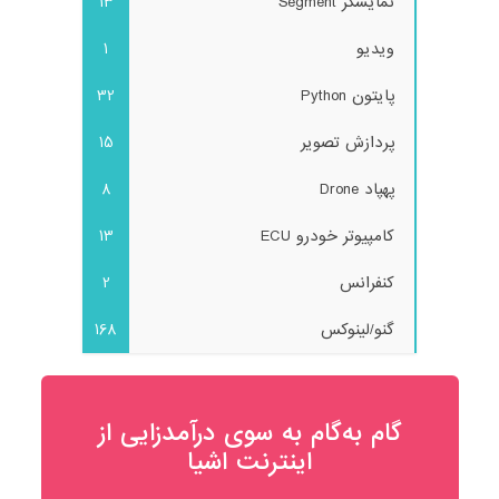
نمایشگر Segment
13
ویدیو
1
پایتون Python
32
پردازش تصویر
15
پهپاد Drone
8
کامپیوتر خودرو ECU
13
کنفرانس
2
گنو/لینوکس
168
گام به‌گام به‌ سوی درآمدزایی از
اینترنت اشیا