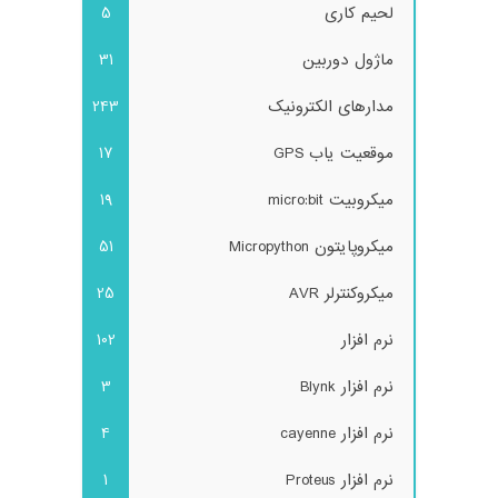
لحیم کاری
5
ماژول دوربین
31
مدارهای الکترونیک
243
موقعیت یاب GPS
17
میکروبیت micro:bit
19
میکروپایتون Micropython
51
میکروکنترلر AVR
25
نرم افزار
102
نرم افزار Blynk
3
نرم افزار cayenne
4
نرم افزار Proteus
1