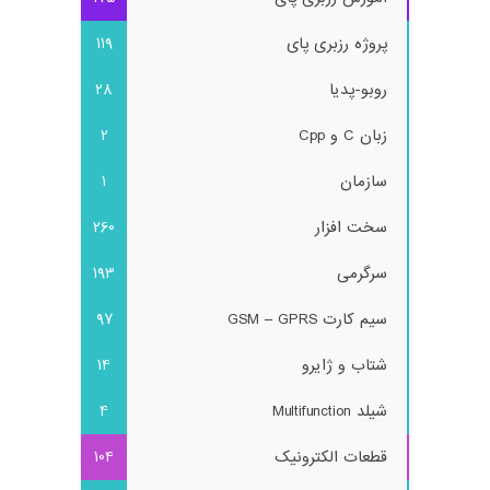
پروژه رزبری پای
119
روبو-پدیا
28
زبان C و Cpp
2
سازمان
1
سخت افزار
260
سرگرمی
193
سیم کارت GSM – GPRS
97
شتاب و ژایرو
14
شیلد Multifunction
4
قطعات الکترونیک
104