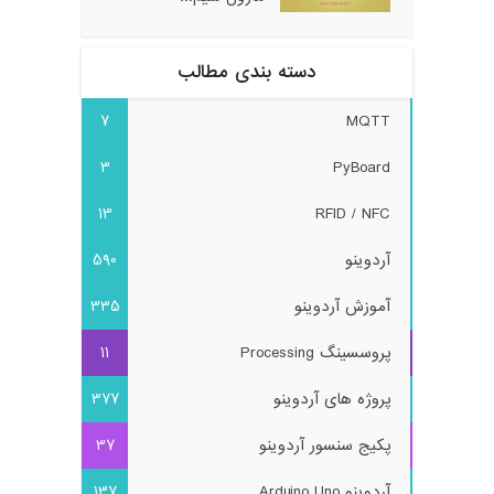
دسته بندی مطالب
7
MQTT
3
PyBoard
13
RFID / NFC
آردوینو
590
آموزش آردوینو
335
پروسسینگ Processing
11
پروژه های آردوینو
377
پکیج سنسور آردوینو
37
آردوینو Arduino Uno
137