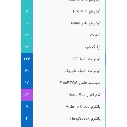
آردوینو Pro Mini
3
آردوینو نانو Nano
16
امنیت
32
اپلیکیشن
76
اینترنت اشیا IOT
224
اینترنت اشیاء تئوریک
40
سیستم عامل FreeRTOS
17
نرم افزار Node Red
34
پلتفرم Arduino Cloud
9
پلتفرم ThingSpeak
4