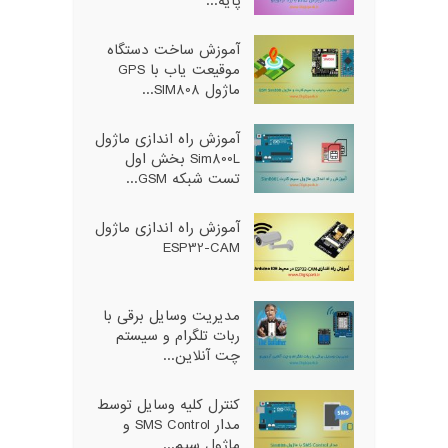
پایه...
آموزش ساخت دستگاه
موقیعت یاب با GPS
ماژول SIM808...
آموزش راه اندازی ماژول
Sim800L بخش اول
تست شبکه GSM...
آموزش راه اندازی ماژول
ESP32-CAM
مدیریت وسایل برقی با
ربات تلگرام و سیستم
چت آنلاین...
کنترل کلیه وسایل توسط
مدار SMS Control و
ماژول سیم...