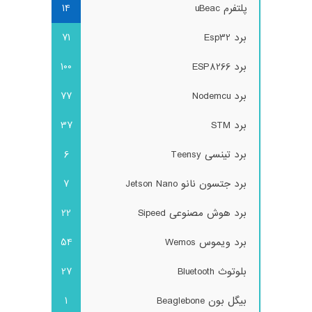
پلتفرم uBeac
14
برد Esp32
71
برد ESP8266
100
برد Nodemcu
77
برد STM
37
برد تینسی Teensy
6
برد جتسون نانو Jetson Nano
7
برد هوش مصنوعی Sipeed
22
برد ویموس Wemos
54
بلوتوث Bluetooth
27
بیگل بون Beaglebone
1