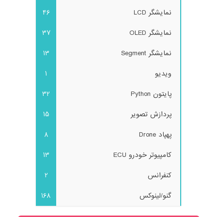
نمایشگر LCD
46
نمایشگر OLED
37
نمایشگر Segment
13
ویدیو
1
پایتون Python
32
پردازش تصویر
15
پهپاد Drone
8
کامپیوتر خودرو ECU
13
کنفرانس
2
گنو/لینوکس
168