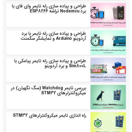
طراحی و پیاده سازی رله تایمر وای فای با
برد Nodemcu تراشه ESP8266
طراحی و پیاده سازی رله تایمر با برد
آردوینو Arduino و نمایشگر سگمنت
طراحی و پیاده سازی رله تایمر پیامکی با
Sim800L و برد آردوینو
بررسی تایمر Watchdog (سگ نگهبان) در
میکروکنترلرهای STM32
راه اندازی تایمر میکروکنترلرهای STM32