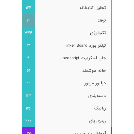
تحلیل کتابخانه
124
ترفند
31
تکنولوژی
334
تینکر بورد Tinker Board
3
جاوا اسکریپت Javascript
4
خانه هوشمند
61
درایور موتور
22
دسته‌بندی
53
رباتیک
126
رزبری پای
220
آموزش رزبری پای
175