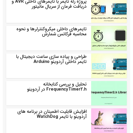
پروژه رله تایمر با تایمرهای داخلی AVR و
دریافت فرمان از سریال مانیتور
تایمرهای داخلی میکروکنترلرها و نحوه
محاسبه فرکانس شمارش
طراحی و پیاده سازی ساعت دیجیتال با
تایمر داخلی آردوینو Arduino
تحلیل و بررسی کتابخانه
FrequencyTimer2.h در آردوینو
افزایش قابلیت اطمینان در برنامه های
آردوینو با تایمر WatchDog