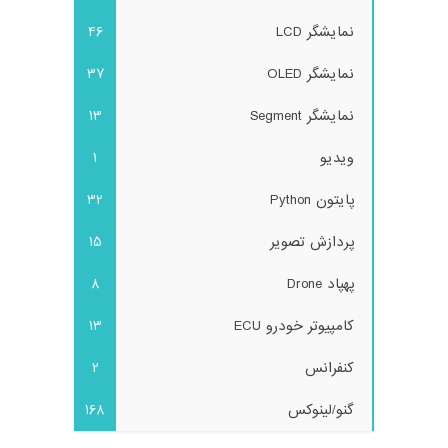
نمایشگر LCD
46
نمایشگر OLED
37
نمایشگر Segment
13
ویدیو
1
پایتون Python
32
پردازش تصویر
15
پهپاد Drone
8
کامپیوتر خودرو ECU
13
کنفرانس
2
گنو/لینوکس
168