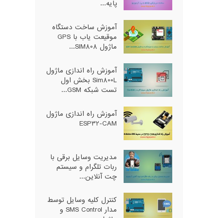
پایه...
آموزش ساخت دستگاه
موقیعت یاب با GPS
ماژول SIM808...
آموزش راه اندازی ماژول
Sim800L بخش اول
تست شبکه GSM...
آموزش راه اندازی ماژول
ESP32-CAM
مدیریت وسایل برقی با
ربات تلگرام و سیستم
چت آنلاین...
کنترل کلیه وسایل توسط
مدار SMS Control و