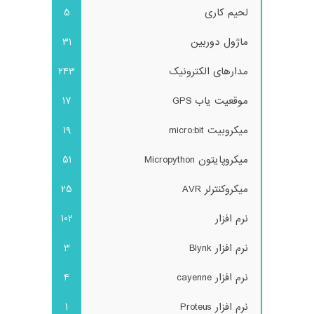
لحیم کاری
5
ماژول دوربین
31
مدارهای الکترونیک
243
موقعیت یاب GPS
17
میکروبیت micro:bit
19
میکروپایتون Micropython
51
میکروکنترلر AVR
25
نرم افزار
102
نرم افزار Blynk
3
نرم افزار cayenne
4
نرم افزار Proteus
1