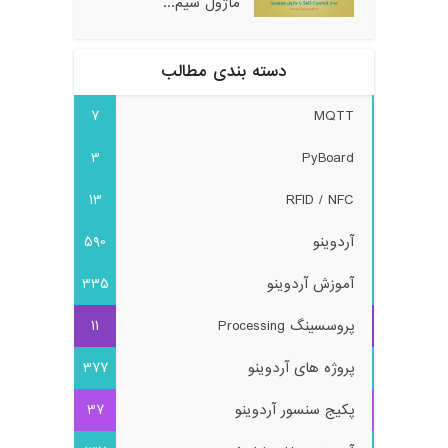
ماژول سیم...
دسته بندی مطالب
7
MQTT
3
PyBoard
13
RFID / NFC
آردوینو
590
آموزش آردوینو
335
پروسسینگ Processing
11
پروژه های آردوینو
377
پکیج سنسور آردوینو
37