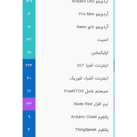
آردوینو Arduino Uno
137
آردوینو Pro Mini
3
آردوینو نانو Nano
16
امنیت
32
اپلیکیشن
76
اینترنت اشیا IOT
224
اینترنت اشیاء تئوریک
40
سیستم عامل FreeRTOS
17
نرم افزار Node Red
34
پلتفرم Arduino Cloud
9
پلتفرم ThingSpeak
4