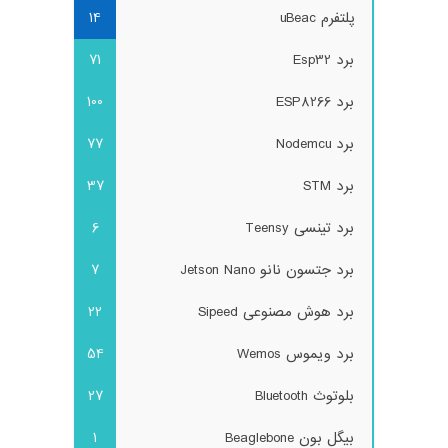
پلتفرم uBeac
14
برد Esp32
71
برد ESP8266
100
برد Nodemcu
77
برد STM
37
برد تینسی Teensy
6
برد جتسون نانو Jetson Nano
7
برد هوش مصنوعی Sipeed
22
برد ویموس Wemos
54
بلوتوث Bluetooth
27
بیگل بون Beaglebone
1