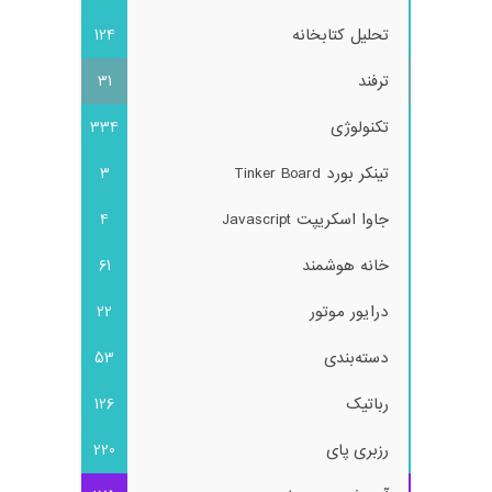
تحلیل کتابخانه
124
ترفند
31
تکنولوژی
334
تینکر بورد Tinker Board
3
جاوا اسکریپت Javascript
4
خانه هوشمند
61
درایور موتور
22
دسته‌بندی
53
رباتیک
126
رزبری پای
220