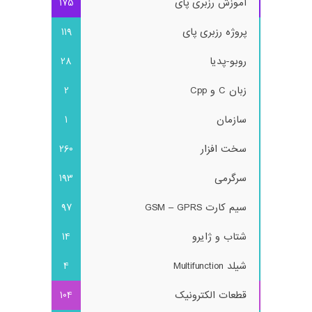
آموزش رزبری پای
175
پروژه رزبری پای
119
روبو-پدیا
28
زبان C و Cpp
2
سازمان
1
سخت افزار
260
سرگرمی
193
سیم کارت GSM – GPRS
97
شتاب و ژایرو
14
شیلد Multifunction
4
قطعات الکترونیک
104