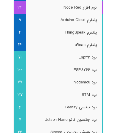
نرم افزار Node Red
34
پلتفرم Arduino Cloud
9
پلتفرم ThingSpeak
4
پلتفرم uBeac
14
برد Esp32
71
برد ESP8266
100
برد Nodemcu
77
برد STM
37
برد تینسی Teensy
6
برد جتسون نانو Jetson Nano
7
برد هوش مصنوعی Sipeed
22