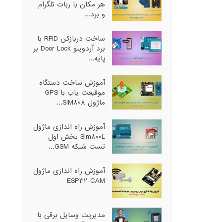
هر مکان با ربات تلگرام
و برد...
ساخت دربازکن RFID با
برد آردوینو Door Lock بر
پایه...
آموزش ساخت دستگاه
موقیعت یاب با GPS
ماژول SIM808...
آموزش راه اندازی ماژول
Sim800L بخش اول
تست شبکه GSM...
آموزش راه اندازی ماژول
ESP32-CAM
مدیریت وسایل برقی با