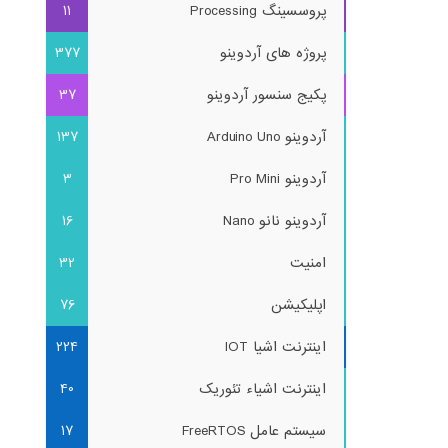
پروسسینگ Processing
11
پروژه های آردوینو
377
پکیج سنسور آردوینو
37
آردوینو Arduino Uno
137
آردوینو Pro Mini
3
آردوینو نانو Nano
16
امنیت
32
اپلیکیشن
76
اینترنت اشیا IOT
224
اینترنت اشیاء تئوریک
40
سیستم عامل FreeRTOS
17