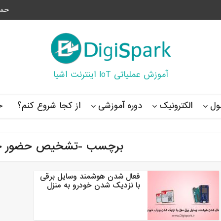
حما
آموزش عملیاتی IoT اینترنت اشیا
ل
الکترونیک
دوره آموزشی
از کجا شروع کنم؟
خ
برچسب -تشخیص حضور خود
فعال شدن هوشمند وسایل برقی
با نزدیک شدن خودرو به منزل