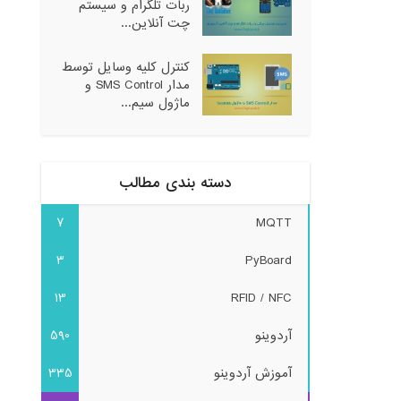
ربات تلگرام و سیستم
چت آنلاین...
کنترل کلیه وسایل توسط
مدار SMS Control و
ماژول سیم...
دسته بندی مطالب
7
MQTT
3
PyBoard
13
RFID / NFC
آردوینو
590
آموزش آردوینو
335