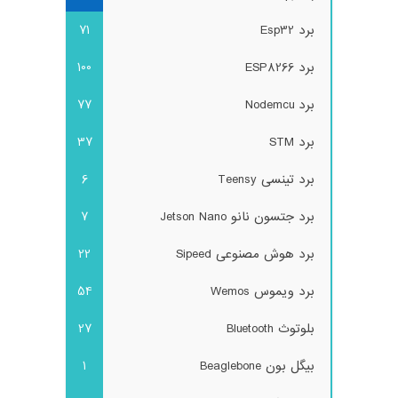
برد Esp32
71
برد ESP8266
100
برد Nodemcu
77
برد STM
37
برد تینسی Teensy
6
برد جتسون نانو Jetson Nano
7
برد هوش مصنوعی Sipeed
22
برد ویموس Wemos
54
بلوتوث Bluetooth
27
بیگل بون Beaglebone
1