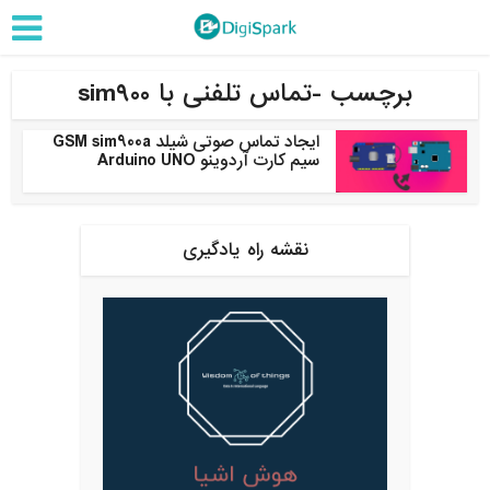
برچسب -تماس تلفنی با sim900
ایجاد تماس صوتی شیلد GSM sim900a
سیم کارت آردوینو Arduino UNO
نقشه راه یادگیری