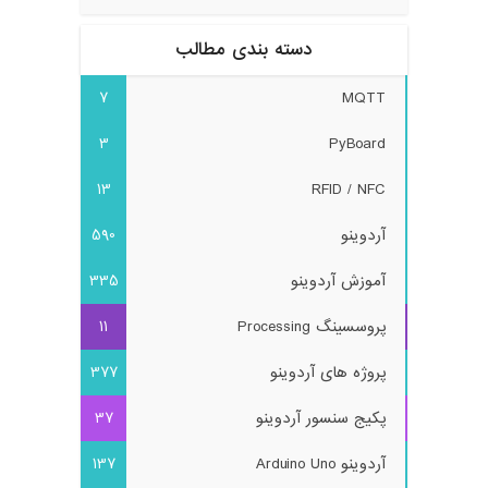
دسته بندی مطالب
7
MQTT
3
PyBoard
13
RFID / NFC
آردوینو
590
آموزش آردوینو
335
پروسسینگ Processing
11
پروژه های آردوینو
377
پکیج سنسور آردوینو
37
آردوینو Arduino Uno
137