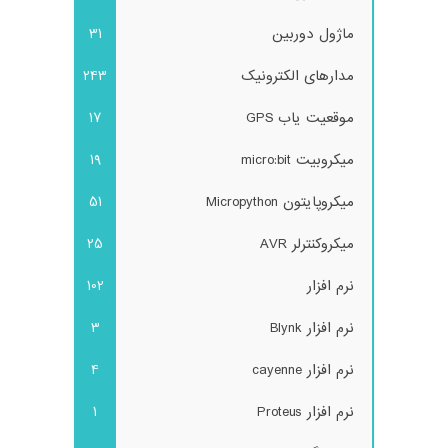
ماژول دوربین
31
مدارهای الکترونیک
243
موقعیت یاب GPS
17
میکروبیت micro:bit
19
میکروپایتون Micropython
51
میکروکنترلر AVR
25
نرم افزار
102
نرم افزار Blynk
3
نرم افزار cayenne
4
نرم افزار Proteus
1