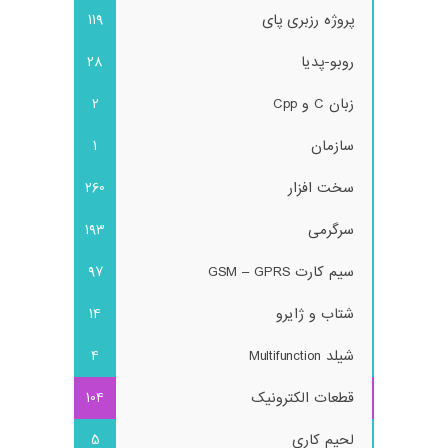
پروژه رزبری پای
119
روبو-پدیا
28
زبان C و Cpp
2
سازمان
1
سخت افزار
260
سرگرمی
193
سیم کارت GSM – GPRS
97
شتاب و ژایرو
14
شیلد Multifunction
4
قطعات الکترونیک
104
لحیم کاری
5