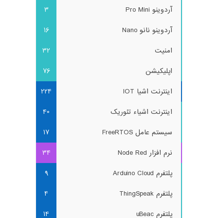
آردوینو Pro Mini
3
آردوینو نانو Nano
16
امنیت
32
اپلیکیشن
76
اینترنت اشیا IOT
224
اینترنت اشیاء تئوریک
40
سیستم عامل FreeRTOS
17
نرم افزار Node Red
34
پلتفرم Arduino Cloud
9
پلتفرم ThingSpeak
4
پلتفرم uBeac
14