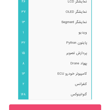
نمایشگر LCD
46
نمایشگر OLED
37
نمایشگر Segment
13
ویدیو
1
پایتون Python
32
پردازش تصویر
15
پهپاد Drone
8
کامپیوتر خودرو ECU
13
کنفرانس
2
گنو/لینوکس
168