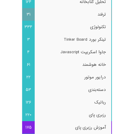
تحلیل کتابخانه
124
ترفند
31
تکنولوژی
334
تینکر بورد Tinker Board
3
جاوا اسکریپت Javascript
4
خانه هوشمند
61
درایور موتور
22
دسته‌بندی
53
رباتیک
126
رزبری پای
220
آموزش رزبری پای
175