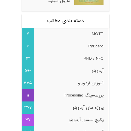
ماژول سیم...
دسته بندی مطالب
7
MQTT
3
PyBoard
13
RFID / NFC
آردوینو
590
آموزش آردوینو
335
پروسسینگ Processing
11
پروژه های آردوینو
377
پکیج سنسور آردوینو
37