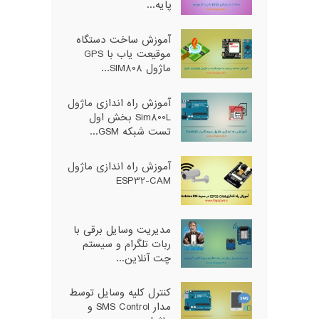
پایه...
آموزش ساخت دستگاه
موقیعت یاب با GPS
ماژول SIM808...
آموزش راه اندازی ماژول
Sim800L بخش اول
تست شبکه GSM...
آموزش راه اندازی ماژول
ESP32-CAM
مدیریت وسایل برقی با
ربات تلگرام و سیستم
چت آنلاین...
کنترل کلیه وسایل توسط
مدار SMS Control و