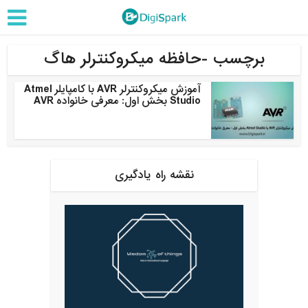
برچسب -حافظه میکروکنترلر هاگ
آموزش میکروکنترلر AVR با کامپایلر Atmel
Studio بخش اول: معرفی خانواده AVR
نقشه راه یادگیری