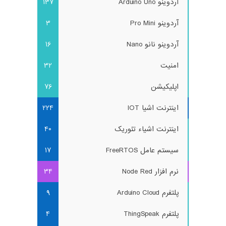
آردوینو Arduino Uno
137
آردوینو Pro Mini
3
آردوینو نانو Nano
16
امنیت
32
اپلیکیشن
76
اینترنت اشیا IOT
224
اینترنت اشیاء تئوریک
40
سیستم عامل FreeRTOS
17
نرم افزار Node Red
34
پلتفرم Arduino Cloud
9
پلتفرم ThingSpeak
4