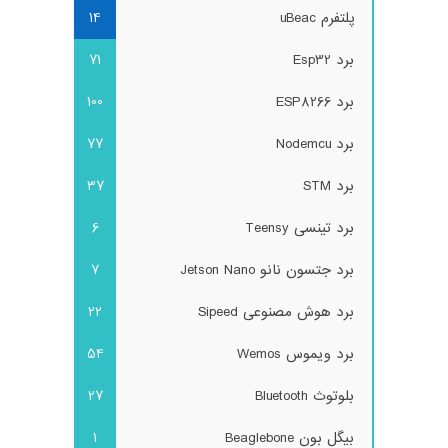
پلتفرم uBeac
14
برد Esp32
71
برد ESP8266
100
برد Nodemcu
77
برد STM
37
برد تینسی Teensy
6
برد جتسون نانو Jetson Nano
7
برد هوش مصنوعی Sipeed
22
برد ویموس Wemos
54
بلوتوث Bluetooth
27
بیگل بون Beaglebone
1