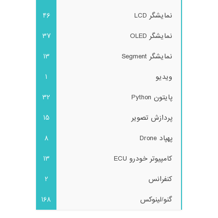
نمایشگر LCD
46
نمایشگر OLED
37
نمایشگر Segment
13
ویدیو
1
پایتون Python
32
پردازش تصویر
15
پهپاد Drone
8
کامپیوتر خودرو ECU
13
کنفرانس
2
گنو/لینوکس
168