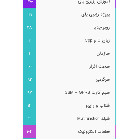
آموزش رزبری پای
175
پروژه رزبری پای
119
روبو-پدیا
28
زبان C و Cpp
2
سازمان
1
سخت افزار
260
سرگرمی
193
سیم کارت GSM – GPRS
97
شتاب و ژایرو
14
شیلد Multifunction
4
قطعات الکترونیک
104