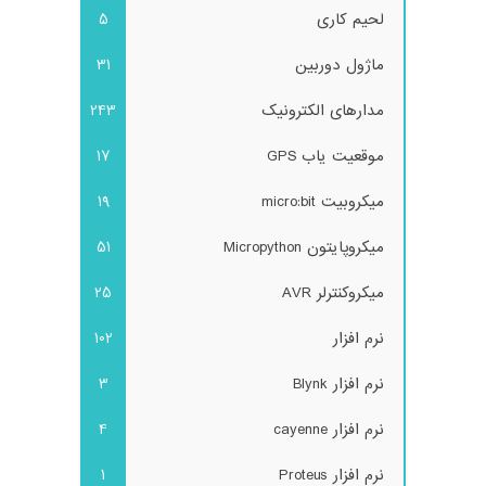
لحیم کاری
5
ماژول دوربین
31
مدارهای الکترونیک
243
موقعیت یاب GPS
17
میکروبیت micro:bit
19
میکروپایتون Micropython
51
میکروکنترلر AVR
25
نرم افزار
102
نرم افزار Blynk
3
نرم افزار cayenne
4
نرم افزار Proteus
1