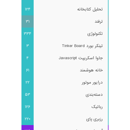
تحلیل کتابخانه
124
ترفند
31
تکنولوژی
334
تینکر بورد Tinker Board
3
جاوا اسکریپت Javascript
4
خانه هوشمند
61
درایور موتور
22
دسته‌بندی
53
رباتیک
126
رزبری پای
220