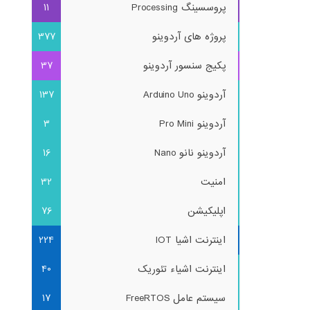
پروسسینگ Processing
11
پروژه های آردوینو
377
پکیج سنسور آردوینو
37
آردوینو Arduino Uno
137
آردوینو Pro Mini
3
آردوینو نانو Nano
16
امنیت
32
اپلیکیشن
76
اینترنت اشیا IOT
224
اینترنت اشیاء تئوریک
40
سیستم عامل FreeRTOS
17