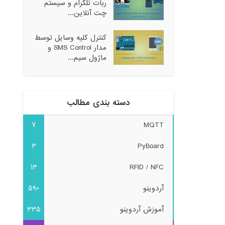
ربات تلگرام و سیستم
چت آنلاین...
کنترل کلیه وسایل توسط
مدار SMS Control و
ماژول سیم...
دسته بندی مطالب
7
MQTT
3
PyBoard
13
RFID / NFC
آردوینو
590
آموزش آردوینو
335