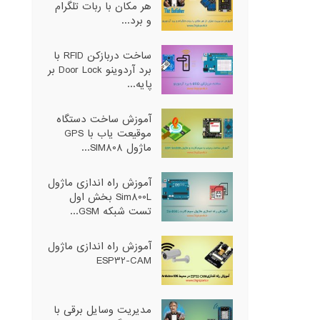
هر مکان با ربات تلگرام
و برد...
ساخت دربازکن RFID با
برد آردوینو Door Lock بر
پایه...
آموزش ساخت دستگاه
موقیعت یاب با GPS
ماژول SIM808...
آموزش راه اندازی ماژول
Sim800L بخش اول
تست شبکه GSM...
آموزش راه اندازی ماژول
ESP32-CAM
مدیریت وسایل برقی با