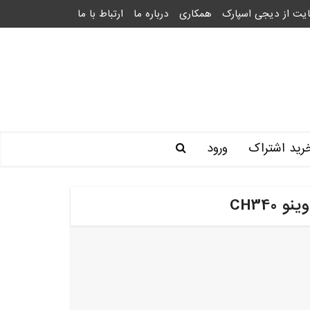
یت از دیجی اسپارک
همکاری
درباره ما
ارتباط با ما
رید اشتراک
ورود
CH340