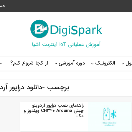
حما
آموزش عملیاتی IoT اینترنت اشیا
ل
الکترونیک
دوره آموزشی
از کجا شروع کنم؟
خ
برچسب -دانلود درایور آردوینو 
راهنمای نصب درایور آردوینو
چینی CH340 Arduino ویندوز و
مک