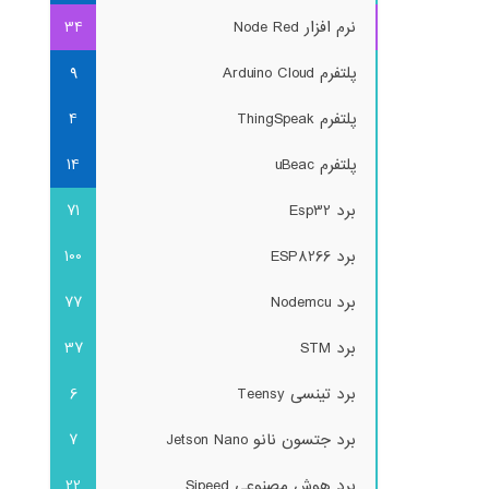
نرم افزار Node Red
34
پلتفرم Arduino Cloud
9
پلتفرم ThingSpeak
4
پلتفرم uBeac
14
برد Esp32
71
برد ESP8266
100
برد Nodemcu
77
برد STM
37
برد تینسی Teensy
6
برد جتسون نانو Jetson Nano
7
برد هوش مصنوعی Sipeed
22