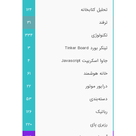
تحلیل کتابخانه
124
ترفند
31
تکنولوژی
334
تینکر بورد Tinker Board
3
جاوا اسکریپت Javascript
4
خانه هوشمند
61
درایور موتور
22
دسته‌بندی
53
رباتیک
126
رزبری پای
220