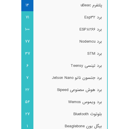
پلتفرم uBeac
14
برد Esp32
71
برد ESP8266
100
برد Nodemcu
77
برد STM
37
برد تینسی Teensy
6
برد جتسون نانو Jetson Nano
7
برد هوش مصنوعی Sipeed
22
برد ویموس Wemos
54
بلوتوث Bluetooth
27
بیگل بون Beaglebone
1