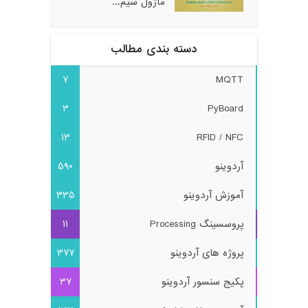
ماژول سیم...
دسته بندی مطالب
7
MQTT
3
PyBoard
13
RFID / NFC
آردوینو
590
آموزش آردوینو
335
پروسسینگ Processing
11
پروژه های آردوینو
377
پکیج سنسور آردوینو
37