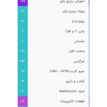
آموزش رزبری پای
175
پروژه رزبری پای
119
روبو-پدیا
28
زبان C و Cpp
2
سازمان
1
سخت افزار
260
سرگرمی
193
سیم کارت GSM – GPRS
97
شتاب و ژایرو
14
شیلد Multifunction
4
قطعات الکترونیک
104