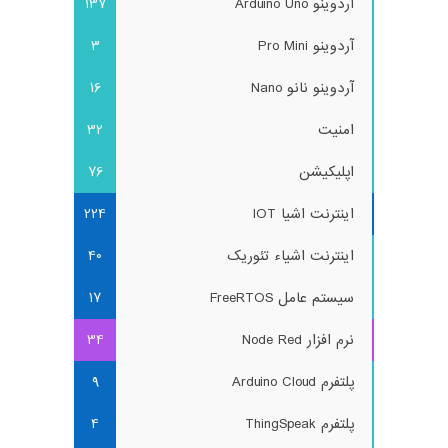
آردوینو Arduino Uno
137
آردوینو Pro Mini
3
آردوینو نانو Nano
16
امنیت
32
اپلیکیشن
76
اینترنت اشیا IOT
224
اینترنت اشیاء تئوریک
40
سیستم عامل FreeRTOS
17
نرم افزار Node Red
34
پلتفرم Arduino Cloud
9
پلتفرم ThingSpeak
4