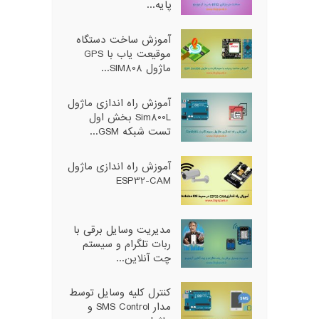
پایه...
آموزش ساخت دستگاه
موقیعت یاب با GPS
ماژول SIM808...
آموزش راه اندازی ماژول
Sim800L بخش اول
تست شبکه GSM...
آموزش راه اندازی ماژول
ESP32-CAM
مدیریت وسایل برقی با
ربات تلگرام و سیستم
چت آنلاین...
کنترل کلیه وسایل توسط
مدار SMS Control و