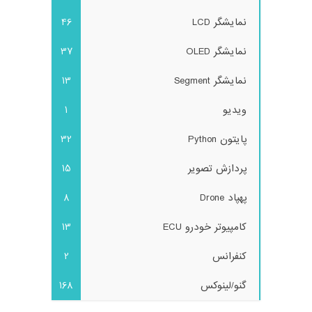
نمایشگر LCD
46
نمایشگر OLED
37
نمایشگر Segment
13
ویدیو
1
پایتون Python
32
پردازش تصویر
15
پهپاد Drone
8
کامپیوتر خودرو ECU
13
کنفرانس
2
گنو/لینوکس
168