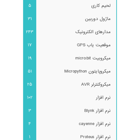
لحیم کاری
5
ماژول دوربین
31
مدارهای الکترونیک
243
موقعیت یاب GPS
17
میکروبیت micro:bit
19
میکروپایتون Micropython
51
میکروکنترلر AVR
25
نرم افزار
102
نرم افزار Blynk
3
نرم افزار cayenne
4
نرم افزار Proteus
1