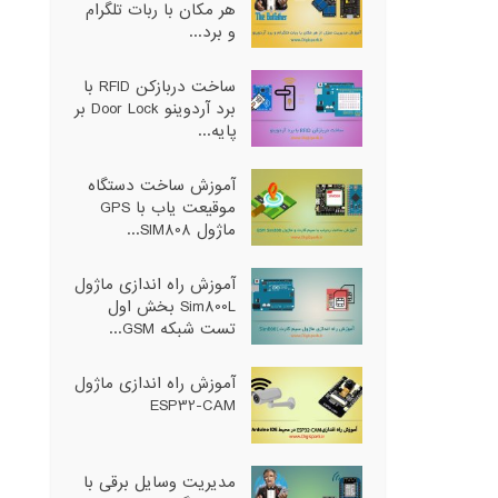
هر مکان با ربات تلگرام
و برد...
ساخت دربازکن RFID با
برد آردوینو Door Lock بر
پایه...
آموزش ساخت دستگاه
موقیعت یاب با GPS
ماژول SIM808...
آموزش راه اندازی ماژول
Sim800L بخش اول
تست شبکه GSM...
آموزش راه اندازی ماژول
ESP32-CAM
مدیریت وسایل برقی با