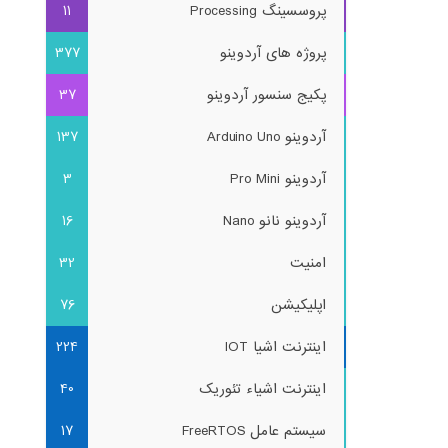
پروسسینگ Processing
11
پروژه های آردوینو
377
پکیج سنسور آردوینو
37
آردوینو Arduino Uno
137
آردوینو Pro Mini
3
آردوینو نانو Nano
16
امنیت
32
اپلیکیشن
76
اینترنت اشیا IOT
224
اینترنت اشیاء تئوریک
40
سیستم عامل FreeRTOS
17