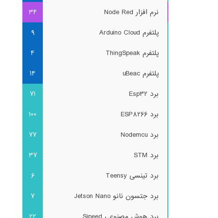
نرم افزار Node Red
34
پلتفرم Arduino Cloud
9
پلتفرم ThingSpeak
4
پلتفرم uBeac
14
برد Esp32
71
برد ESP8266
100
برد Nodemcu
77
برد STM
37
برد تینسی Teensy
6
برد جتسون نانو Jetson Nano
7
برد هوش مصنوعی Sipeed
22