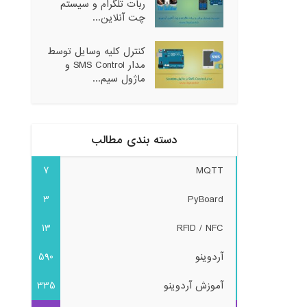
ربات تلگرام و سیستم
چت آنلاین...
کنترل کلیه وسایل توسط
مدار SMS Control و
ماژول سیم...
دسته بندی مطالب
7
MQTT
3
PyBoard
13
RFID / NFC
آردوینو
590
آموزش آردوینو
335