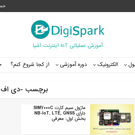
حما
آموزش عملیاتی IoT اینترنت اشیا
ل
الکترونیک
دوره آموزشی
از کجا شروع کنم؟
خ
برچسب -دی اف ر
ماژول سیم کارت SIM7000C
دارای NB-IoT, LTE, GNSS
بخش اول: معرفی