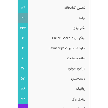
تحلیل کتابخانه
124
ترفند
31
تکنولوژی
334
تینکر بورد Tinker Board
3
جاوا اسکریپت Javascript
4
خانه هوشمند
61
درایور موتور
22
دسته‌بندی
53
رباتیک
126
رزبری پای
220