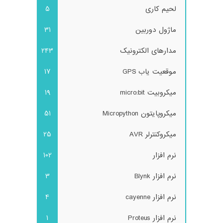
لحیم کاری
5
ماژول دوربین
31
مدارهای الکترونیک
243
موقعیت یاب GPS
17
میکروبیت micro:bit
19
میکروپایتون Micropython
51
میکروکنترلر AVR
25
نرم افزار
102
نرم افزار Blynk
3
نرم افزار cayenne
4
نرم افزار Proteus
1