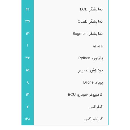
نمایشگر LCD
46
نمایشگر OLED
37
نمایشگر Segment
13
ویدیو
1
پایتون Python
32
پردازش تصویر
15
پهپاد Drone
8
کامپیوتر خودرو ECU
13
کنفرانس
2
گنو/لینوکس
168