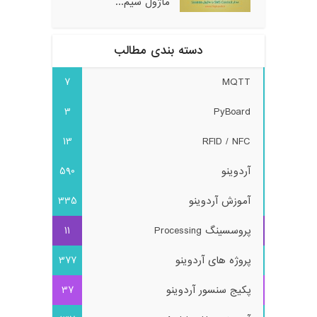
ماژول سیم...
دسته بندی مطالب
7
MQTT
3
PyBoard
13
RFID / NFC
آردوینو
590
آموزش آردوینو
335
پروسسینگ Processing
11
پروژه های آردوینو
377
پکیج سنسور آردوینو
37