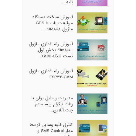
پایه...
آموزش ساخت دستگاه
موقیعت یاب با GPS
ماژول SIM808...
آموزش راه اندازی ماژول
Sim800L بخش اول
تست شبکه GSM...
آموزش راه اندازی ماژول
ESP32-CAM
مدیریت وسایل برقی با
ربات تلگرام و سیستم
چت آنلاین...
کنترل کلیه وسایل توسط
مدار SMS Control و