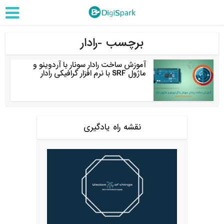
برچسب -رادار
آموزش ساخت رادار سونار با آردوینو و
ماژول SRF با نرم افزار گرافیکی رادار
نقشه راه یادگیری