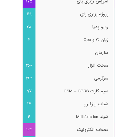
آموزش رزبری پای
175
پروژه رزبری پای
119
روبو-پدیا
28
زبان C و Cpp
2
سازمان
1
سخت افزار
260
سرگرمی
193
سیم کارت GSM – GPRS
97
شتاب و ژایرو
14
شیلد Multifunction
4
قطعات الکترونیک
104