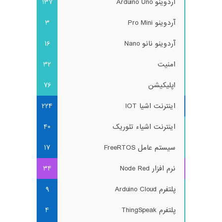
آردوینو Arduino Uno
137
آردوینو Pro Mini
3
آردوینو نانو Nano
16
امنیت
32
اپلیکیشن
76
اینترنت اشیا IOT
224
اینترنت اشیاء تئوریک
40
سیستم عامل FreeRTOS
17
نرم افزار Node Red
34
پلتفرم Arduino Cloud
9
پلتفرم ThingSpeak
4