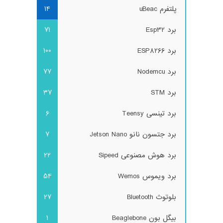
پلتفرم uBeac
14
برد Esp32
71
برد ESP8266
100
برد Nodemcu
77
برد STM
37
برد تینسی Teensy
6
برد جتسون نانو Jetson Nano
7
برد هوش مصنوعی Sipeed
22
برد ویموس Wemos
54
بلوتوث Bluetooth
27
بیگل بون Beaglebone
1