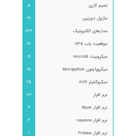
لحیم کاری
5
ماژول دوربین
31
مدارهای الکترونیک
243
موقعیت یاب GPS
17
میکروبیت micro:bit
19
میکروپایتون Micropython
51
میکروکنترلر AVR
25
نرم افزار
102
نرم افزار Blynk
3
نرم افزار cayenne
4
نرم افزار Proteus
1