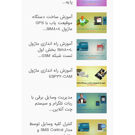
پایه...
آموزش ساخت دستگاه
موقیعت یاب با GPS
ماژول SIM808...
آموزش راه اندازی ماژول
Sim800L بخش اول
تست شبکه GSM...
آموزش راه اندازی ماژول
ESP32-CAM
مدیریت وسایل برقی با
ربات تلگرام و سیستم
چت آنلاین...
کنترل کلیه وسایل توسط
مدار SMS Control و