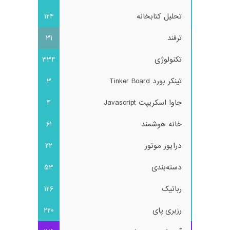
تحلیل کتابخانه
124
ترفند
31
تکنولوژی
334
تینکر بورد Tinker Board
3
جاوا اسکریپت Javascript
4
خانه هوشمند
61
درایور موتور
22
دسته‌بندی
53
رباتیک
126
رزبری پای
220