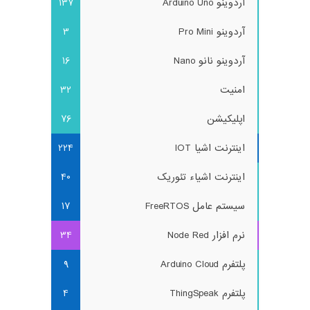
آردوینو Arduino Uno
137
آردوینو Pro Mini
3
آردوینو نانو Nano
16
امنیت
32
اپلیکیشن
76
اینترنت اشیا IOT
224
اینترنت اشیاء تئوریک
40
سیستم عامل FreeRTOS
17
نرم افزار Node Red
34
پلتفرم Arduino Cloud
9
پلتفرم ThingSpeak
4