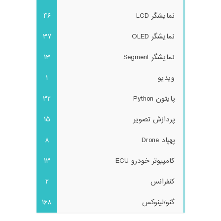
نمایشگر LCD
46
نمایشگر OLED
37
نمایشگر Segment
13
ویدیو
1
پایتون Python
32
پردازش تصویر
15
پهپاد Drone
8
کامپیوتر خودرو ECU
13
کنفرانس
2
گنو/لینوکس
168