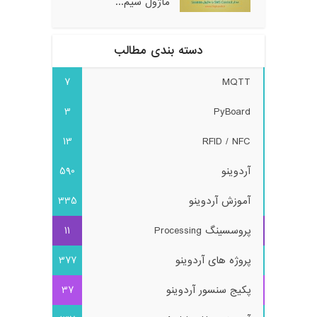
ماژول سیم...
دسته بندی مطالب
7
MQTT
3
PyBoard
13
RFID / NFC
آردوینو
590
آموزش آردوینو
335
پروسسینگ Processing
11
پروژه های آردوینو
377
پکیج سنسور آردوینو
37