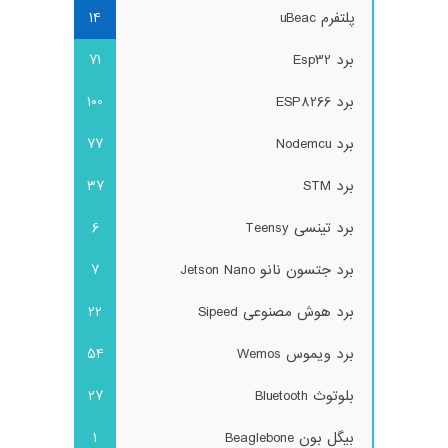
پلتفرم uBeac
14
برد Esp32
71
برد ESP8266
100
برد Nodemcu
77
برد STM
37
برد تینسی Teensy
6
برد جتسون نانو Jetson Nano
7
برد هوش مصنوعی Sipeed
22
برد ویموس Wemos
54
بلوتوث Bluetooth
27
بیگل بون Beaglebone
1