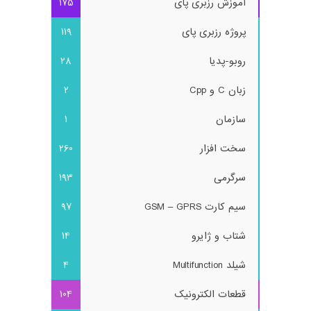
آموزش رزبری پای
175
پروژه رزبری پای
119
روبو-پدیا
28
زبان C و Cpp
2
سازمان
1
سخت افزار
260
سرگرمی
193
سیم کارت GSM – GPRS
97
شتاب و ژایرو
14
شیلد Multifunction
4
قطعات الکترونیک
104