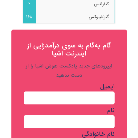
کنفرانس
2
گنو/لینوکس
168
گام به‌گام به‌ سوی درآمدزایی از
اینترنت اشیا
اپیزودهای جدید پادکست هوش اشیا را از
دست ندهید
ایمیل
نام
نام خانوادگی