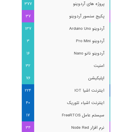
پروژه های آردوینو
377
پکیج سنسور آردوینو
37
آردوینو Arduino Uno
137
آردوینو Pro Mini
3
آردوینو نانو Nano
16
امنیت
32
اپلیکیشن
76
اینترنت اشیا IOT
224
اینترنت اشیاء تئوریک
40
سیستم عامل FreeRTOS
17
نرم افزار Node Red
34