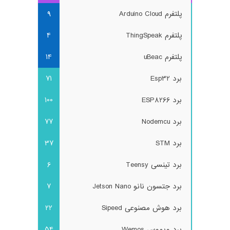
پلتفرم Arduino Cloud
9
پلتفرم ThingSpeak
4
پلتفرم uBeac
14
برد Esp32
71
برد ESP8266
100
برد Nodemcu
77
برد STM
37
برد تینسی Teensy
6
برد جتسون نانو Jetson Nano
7
برد هوش مصنوعی Sipeed
22
برد ویموس Wemos
54