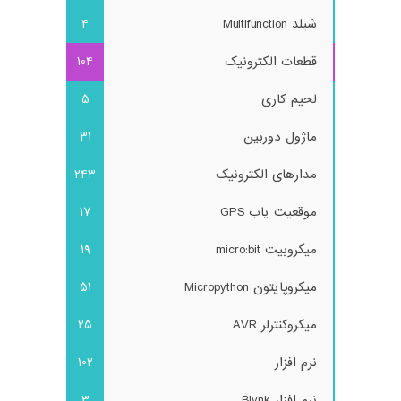
شیلد Multifunction
4
قطعات الکترونیک
104
لحیم کاری
5
ماژول دوربین
31
مدارهای الکترونیک
243
موقعیت یاب GPS
17
میکروبیت micro:bit
19
میکروپایتون Micropython
51
میکروکنترلر AVR
25
نرم افزار
102
نرم افزار Blynk
3