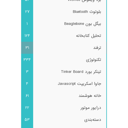
بلوتوث Bluetooth
27
بیگل بون Beaglebone
1
تحلیل کتابخانه
124
ترفند
31
تکنولوژی
334
تینکر بورد Tinker Board
3
جاوا اسکریپت Javascript
4
خانه هوشمند
61
درایور موتور
22
دسته‌بندی
53