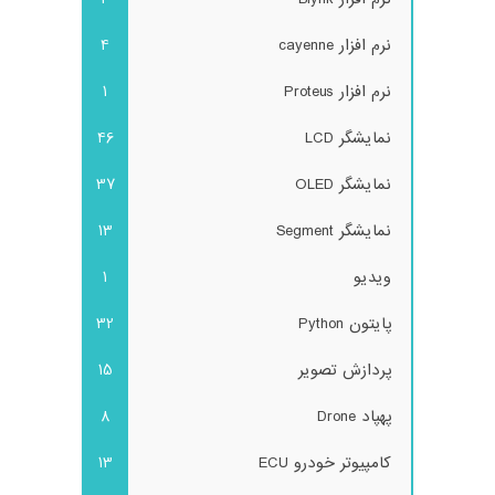
نرم افزار cayenne
4
نرم افزار Proteus
1
نمایشگر LCD
46
نمایشگر OLED
37
نمایشگر Segment
13
ویدیو
1
پایتون Python
32
پردازش تصویر
15
پهپاد Drone
8
کامپیوتر خودرو ECU
13