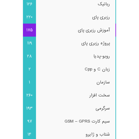
رباتیک
126
رزبری پای
220
آموزش رزبری پای
175
پروژه رزبری پای
119
روبو-پدیا
28
زبان C و Cpp
2
سازمان
1
سخت افزار
260
سرگرمی
193
سیم کارت GSM – GPRS
97
شتاب و ژایرو
14