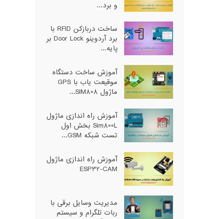
و برد...
ساخت دربازکن RFID با
برد آردوینو Door Lock بر
پایه...
آموزش ساخت دستگاه
موقیعت یاب با GPS
ماژول SIM808...
آموزش راه اندازی ماژول
Sim800L بخش اول
تست شبکه GSM...
آموزش راه اندازی ماژول
ESP32-CAM
مدیریت وسایل برقی با
ربات تلگرام و سیستم