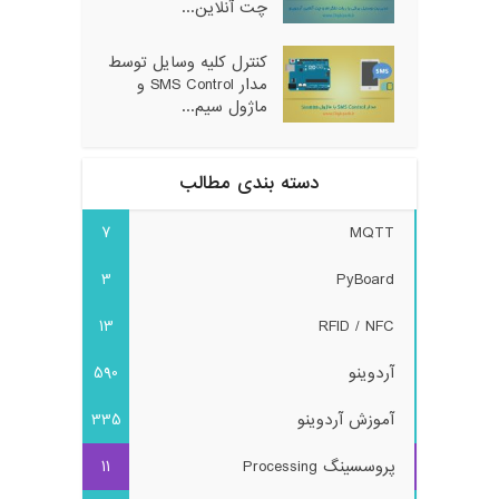
چت آنلاین...
کنترل کلیه وسایل توسط
مدار SMS Control و
ماژول سیم...
دسته بندی مطالب
7
MQTT
3
PyBoard
13
RFID / NFC
آردوینو
590
آموزش آردوینو
335
پروسسینگ Processing
11