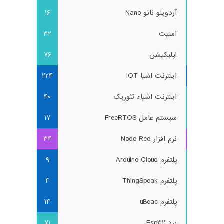
آردوینو نانو Nano
16
امنیت
32
اپلیکیشن
76
اینترنت اشیا IOT
224
اینترنت اشیاء تئوریک
40
سیستم عامل FreeRTOS
17
نرم افزار Node Red
34
پلتفرم Arduino Cloud
9
پلتفرم ThingSpeak
4
پلتفرم uBeac
14
برد Esp32
71