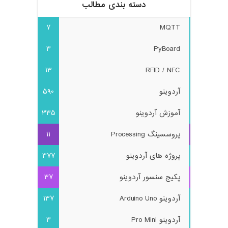
دسته بندی مطالب
7
MQTT
3
PyBoard
13
RFID / NFC
آردوینو
590
آموزش آردوینو
335
پروسسینگ Processing
11
پروژه های آردوینو
377
پکیج سنسور آردوینو
37
آردوینو Arduino Uno
137
آردوینو Pro Mini
3