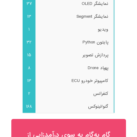
نمایشگر OLED
37
نمایشگر Segment
13
ویدیو
1
پایتون Python
32
پردازش تصویر
15
پهپاد Drone
8
کامپیوتر خودرو ECU
13
کنفرانس
2
گنو/لینوکس
168
گام به‌گام به‌ سوی درآمدزایی از