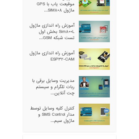
موقیعت یاب با GPS
ماژول SIM808...
آموزش راه اندازی ماژول
Sim800L بخش اول
تست شبکه GSM...
آموزش راه اندازی ماژول
ESP32-CAM
مدیریت وسایل برقی با
ربات تلگرام و سیستم
چت آنلاین...
کنترل کلیه وسایل توسط
مدار SMS Control و
ماژول سیم...