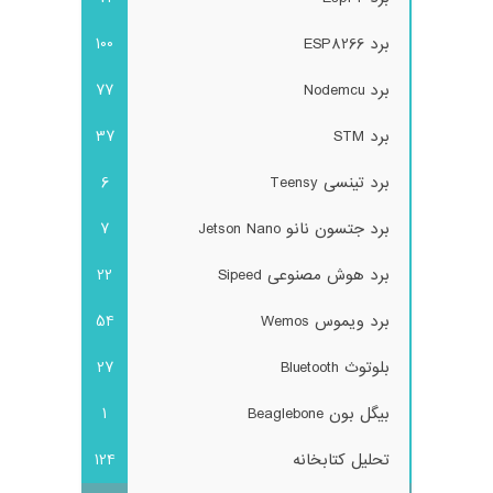
برد ESP8266
100
برد Nodemcu
77
برد STM
37
برد تینسی Teensy
6
برد جتسون نانو Jetson Nano
7
برد هوش مصنوعی Sipeed
22
برد ویموس Wemos
54
بلوتوث Bluetooth
27
بیگل بون Beaglebone
1
تحلیل کتابخانه
124