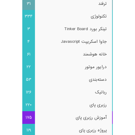
ترفند
31
تکنولوژی
334
تینکر بورد Tinker Board
3
جاوا اسکریپت Javascript
4
خانه هوشمند
61
درایور موتور
22
دسته‌بندی
53
رباتیک
126
رزبری پای
220
آموزش رزبری پای
175
پروژه رزبری پای
119