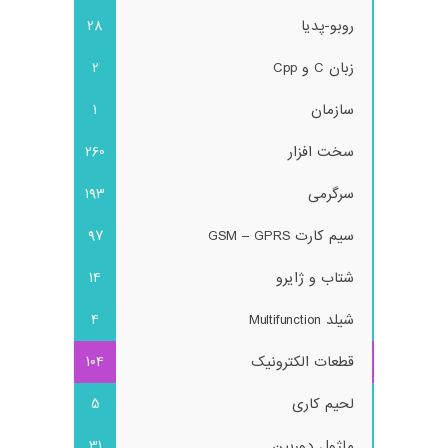
روبو-پدیا
28
زبان C و Cpp
2
سازمان
1
سخت افزار
260
سرگرمی
193
سیم کارت GSM – GPRS
97
شتاب و ژایرو
14
شیلد Multifunction
4
قطعات الکترونیک
104
لحیم کاری
5
ماژول دوربین
31