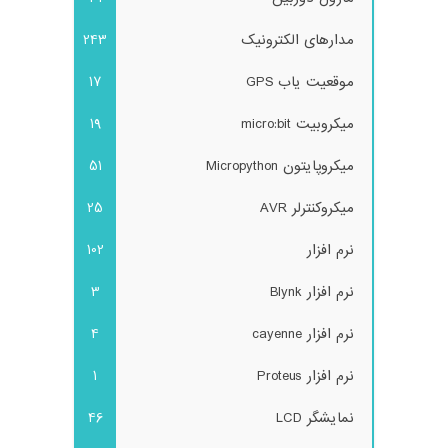
مدارهای الکترونیک
243
موقعیت یاب GPS
17
میکروبیت micro:bit
19
میکروپایتون Micropython
51
میکروکنترلر AVR
25
نرم افزار
102
نرم افزار Blynk
3
نرم افزار cayenne
4
نرم افزار Proteus
1
نمایشگر LCD
46