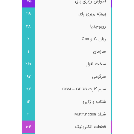
آموزش رزبری پای
175
پروژه رزبری پای
119
روبو-پدیا
28
زبان C و Cpp
2
سازمان
1
سخت افزار
260
سرگرمی
193
سیم کارت GSM – GPRS
97
شتاب و ژایرو
14
شیلد Multifunction
4
قطعات الکترونیک
104