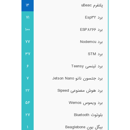
پلتفرم uBeac
14
برد Esp32
71
برد ESP8266
100
برد Nodemcu
77
برد STM
37
برد تینسی Teensy
6
برد جتسون نانو Jetson Nano
7
برد هوش مصنوعی Sipeed
22
برد ویموس Wemos
54
بلوتوث Bluetooth
27
بیگل بون Beaglebone
1