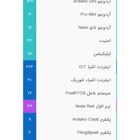
آردوینو Arduino Uno
137
آردوینو Pro Mini
3
آردوینو نانو Nano
16
امنیت
32
اپلیکیشن
76
اینترنت اشیا IOT
224
اینترنت اشیاء تئوریک
40
سیستم عامل FreeRTOS
17
نرم افزار Node Red
34
پلتفرم Arduino Cloud
9
پلتفرم ThingSpeak
4