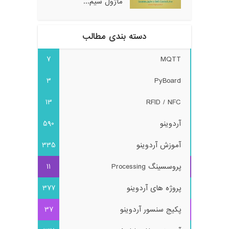
ماژول سیم...
دسته بندی مطالب
7
MQTT
3
PyBoard
13
RFID / NFC
آردوینو
590
آموزش آردوینو
335
پروسسینگ Processing
11
پروژه های آردوینو
377
پکیج سنسور آردوینو
37