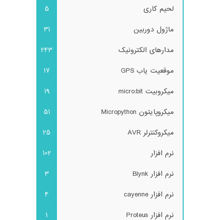
لحیم کاری
5
ماژول دوربین
31
مدارهای الکترونیک
243
موقعیت یاب GPS
17
میکروبیت micro:bit
19
میکروپایتون Micropython
51
میکروکنترلر AVR
25
نرم افزار
102
نرم افزار Blynk
3
نرم افزار cayenne
4
نرم افزار Proteus
1