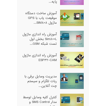
پایه...
آموزش ساخت دستگاه
موقیعت یاب با GPS
ماژول SIM808...
آموزش راه اندازی ماژول
Sim800L بخش اول
تست شبکه GSM...
آموزش راه اندازی ماژول
ESP32-CAM
مدیریت وسایل برقی با
ربات تلگرام و سیستم
چت آنلاین...
کنترل کلیه وسایل توسط
مدار SMS Control و