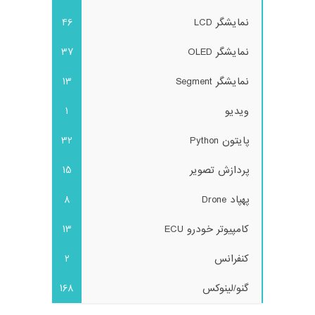
نمایشگر LCD
46
نمایشگر OLED
37
نمایشگر Segment
13
ویدیو
1
پایتون Python
32
پردازش تصویر
15
پهپاد Drone
8
کامپیوتر خودرو ECU
13
کنفرانس
2
گنو/لینوکس
168