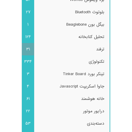
بلوتوث Bluetooth
27
بیگل بون Beaglebone
1
تحلیل کتابخانه
124
ترفند
31
تکنولوژی
334
تینکر بورد Tinker Board
3
جاوا اسکریپت Javascript
4
خانه هوشمند
61
درایور موتور
22
دسته‌بندی
53