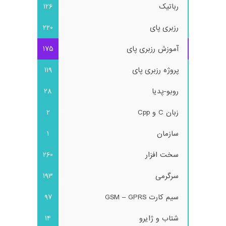
رباتیک
126
رزبری پای
220
آموزش رزبری پای
175
پروژه رزبری پای
119
روبو-پدیا
28
زبان C و Cpp
2
سازمان
1
سخت افزار
260
سرگرمی
193
سیم کارت GSM – GPRS
97
شتاب و ژایرو
14