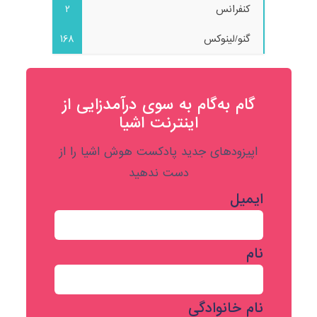
کنفرانس
2
گنو/لینوکس
168
گام به‌گام به‌ سوی درآمدزایی از
اینترنت اشیا
اپیزودهای جدید پادکست هوش اشیا را از
دست ندهید
ایمیل
نام
نام خانوادگی