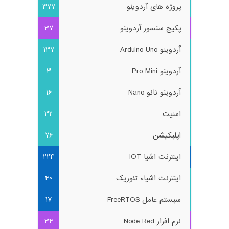
پروژه های آردوینو
377
پکیج سنسور آردوینو
37
آردوینو Arduino Uno
137
آردوینو Pro Mini
3
آردوینو نانو Nano
16
امنیت
32
اپلیکیشن
76
اینترنت اشیا IOT
224
اینترنت اشیاء تئوریک
40
سیستم عامل FreeRTOS
17
نرم افزار Node Red
34