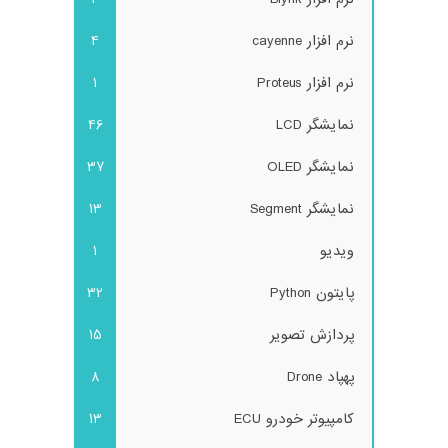
نرم افزار cayenne
4
نرم افزار Proteus
1
نمایشگر LCD
46
نمایشگر OLED
37
نمایشگر Segment
13
ویدیو
1
پایتون Python
32
پردازش تصویر
15
پهپاد Drone
8
کامپیوتر خودرو ECU
13