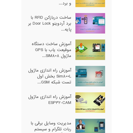
و برد...
ساخت دربازکن RFID با
برد آردوینو Door Lock بر
پایه...
آموزش ساخت دستگاه
موقیعت یاب با GPS
ماژول SIM808...
آموزش راه اندازی ماژول
Sim800L بخش اول
تست شبکه GSM...
آموزش راه اندازی ماژول
ESP32-CAM
مدیریت وسایل برقی با
ربات تلگرام و سیستم