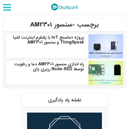
برچسب -سنسور AM2301
پروژه دماسنج IoT با پلتفرم اینترنت اشیا
ThingSpeak و سنسور AM2301
راه اندازی سنسور AM2301 دما و رطوبت
توسط Node-RED رزبری پای
نقشه راه یادگیری