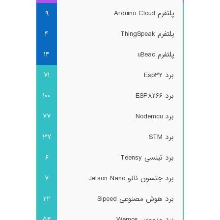
پلتفرم Arduino Cloud
9
پلتفرم ThingSpeak
4
پلتفرم uBeac
14
برد Esp32
71
برد ESP8266
100
برد Nodemcu
77
برد STM
37
برد تینسی Teensy
6
برد جتسون نانو Jetson Nano
7
برد هوش مصنوعی Sipeed
22
برد ویموس Wemos
54