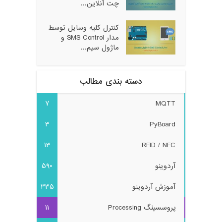
چت آنلاین...
کنترل کلیه وسایل توسط
مدار SMS Control و
ماژول سیم...
دسته بندی مطالب
7
MQTT
3
PyBoard
13
RFID / NFC
آردوینو
590
آموزش آردوینو
335
پروسسینگ Processing
11