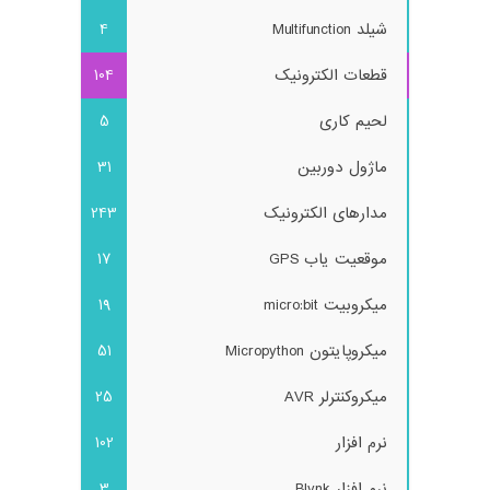
شیلد Multifunction
4
قطعات الکترونیک
104
لحیم کاری
5
ماژول دوربین
31
مدارهای الکترونیک
243
موقعیت یاب GPS
17
میکروبیت micro:bit
19
میکروپایتون Micropython
51
میکروکنترلر AVR
25
نرم افزار
102
نرم افزار Blynk
3