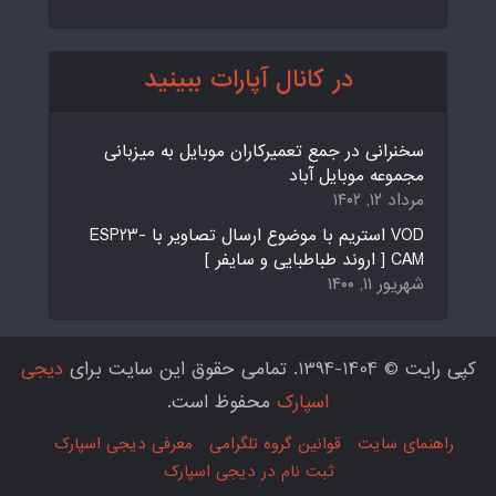
در کانال آپارات ببینید
سخنرانی در جمع تعمیرکاران موبایل به میزبانی
مجموعه موبایل آباد
مرداد ۱۲, ۱۴۰۲
VOD استریم با موضوع ارسال تصاویر با ESP23-
CAM [ اروند طباطبایی و سایفر ]
شهریور ۱۱, ۱۴۰۰
کپی رایت © 1404-1394. تمامی حقوق این سایت برای
دیجی
اسپارک
محفوظ است.
راهنمای سایت
قوانین گروه تلگرامی
معرفی دیجی اسپارک
ثبت نام در دیجی اسپارک