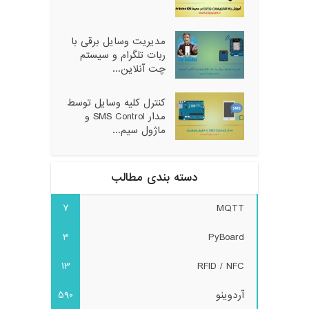
مدیریت وسایل برقی با
ربات تلگرام و سیستم
چت آنلاین...
کنترل کلیه وسایل توسط
مدار SMS Control و
ماژول سیم...
دسته بندی مطالب
7
MQTT
3
PyBoard
13
RFID / NFC
آردوینو
590