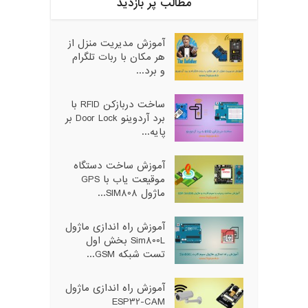
مطالب پر بازدید
آموزش مدیریت منزل از
هر مکان با ربات تلگرام
و برد...
ساخت دربازکن RFID با
برد آردوینو Door Lock بر
پایه...
آموزش ساخت دستگاه
موقیعت یاب با GPS
ماژول SIM808...
آموزش راه اندازی ماژول
Sim800L بخش اول
تست شبکه GSM...
آموزش راه اندازی ماژول
ESP32-CAM