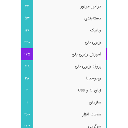
درایور موتور
22
دسته‌بندی
53
رباتیک
126
رزبری پای
220
آموزش رزبری پای
175
پروژه رزبری پای
119
روبو-پدیا
28
زبان C و Cpp
2
سازمان
1
سخت افزار
260
سرگرمی
193