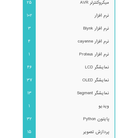
میکروکنترلر AVR
25
نرم افزار
102
نرم افزار Blynk
3
نرم افزار cayenne
4
نرم افزار Proteus
1
نمایشگر LCD
46
نمایشگر OLED
37
نمایشگر Segment
13
ویدیو
1
پایتون Python
32
پردازش تصویر
15