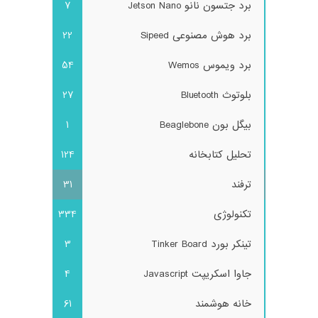
برد جتسون نانو Jetson Nano
7
برد هوش مصنوعی Sipeed
22
برد ویموس Wemos
54
بلوتوث Bluetooth
27
بیگل بون Beaglebone
1
تحلیل کتابخانه
124
ترفند
31
تکنولوژی
334
تینکر بورد Tinker Board
3
جاوا اسکریپت Javascript
4
خانه هوشمند
61