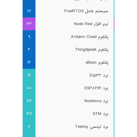
سیستم عامل FreeRTOS
17
نرم افزار Node Red
34
پلتفرم Arduino Cloud
9
پلتفرم ThingSpeak
4
پلتفرم uBeac
14
برد Esp32
71
برد ESP8266
100
برد Nodemcu
77
برد STM
37
برد تینسی Teensy
6