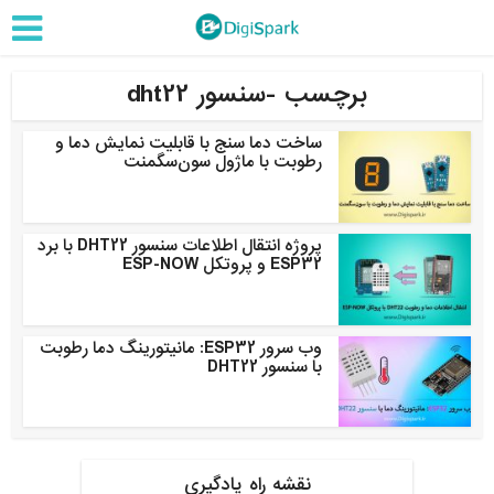
برچسب -سنسور dht22
ساخت دما سنج با قابلیت نمایش دما و
رطوبت با ماژول سون‌سگمنت
پروژه انتقال اطلاعات سنسور DHT22 با برد
ESP32 و پروتکل ESP-NOW
وب سرور ESP32: مانیتورینگ دما رطوبت
با سنسور DHT22
نقشه راه یادگیری