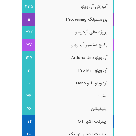
آموزش آردوینو
335
پروسسینگ Processing
11
پروژه های آردوینو
377
پکیج سنسور آردوینو
37
آردوینو Arduino Uno
137
آردوینو Pro Mini
3
آردوینو نانو Nano
16
امنیت
32
اپلیکیشن
76
اینترنت اشیا IOT
224
اینترنت اشیاء تئوریک
40