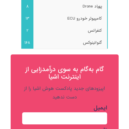
پهپاد Drone
8
کامپیوتر خودرو ECU
13
کنفرانس
2
گنو/لینوکس
168
گام به‌گام به‌ سوی درآمدزایی از
اینترنت اشیا
اپیزودهای جدید پادکست هوش اشیا را از
دست ندهید
ایمیل