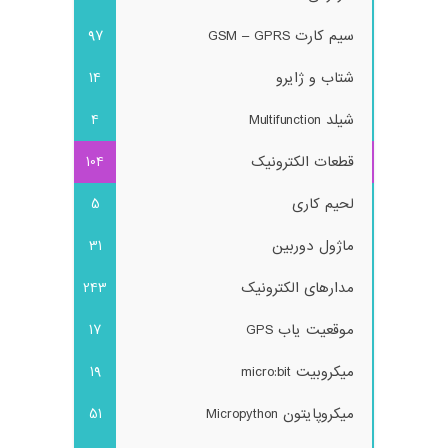
سیم کارت GSM – GPRS
97
شتاب و ژایرو
14
شیلد Multifunction
4
قطعات الکترونیک
104
لحیم کاری
5
ماژول دوربین
31
مدارهای الکترونیک
243
موقعیت یاب GPS
17
میکروبیت micro:bit
19
میکروپایتون Micropython
51